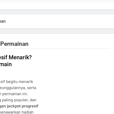
nan
i Permainan
sif Menarik?
rmain
sif begitu menarik
 keunggulannya, serta
 permainan ini.
g paling populer, dan
gan jackpot progresif
 menawarkan hadiah