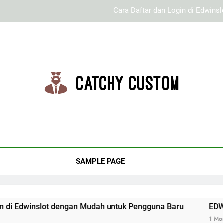
Cara Daftar dan Login di Edwin
EDWINSLOT Login dan Pentingn
Login Edwinslot Alterna
Cara Membuka TIA
Cara Daftar dan Login di Edwin
EDWINSLOT Login dan Pentingn
chy Custom
T-Shirt Dan Merchandise Unik Dengan Desain Kustom Dari Cat
Login Edwinslot Alterna
SAMPLE PAGE
slot dengan Mudah untuk Pengguna Baru
EDWINSLOT Logi
1 Month Ago