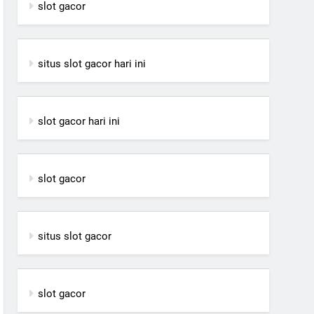
slot gacor
situs slot gacor hari ini
slot gacor hari ini
slot gacor
situs slot gacor
slot gacor