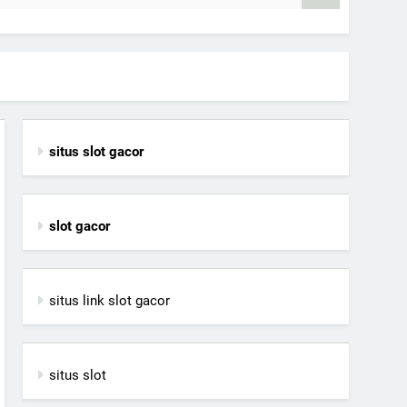
situs slot gacor
slot gacor
situs link slot gacor
situs slot