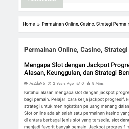
Home
Permainan Online, Casino, Strategi Permai
Permainan Online, Casino, Strateg
Mengapa Slot dengan Jackpot Progre
Alasan, Keunggulan, dan Strategi Be
7e2da96
2 Years Ago
0
8 Mins
Ketahui alasan mengapa slot dengan jackpot progre
bagi pemain. Pelajari cara kerja jackpot progresif,
strategi untuk meningkatkan peluang menang dalam
Slot online adalah salah satu permainan kasino yan
di antara berbagai jenis slot yang tersedia,
slot den
menjadi favorit banyak pemain. Jackpot progresif