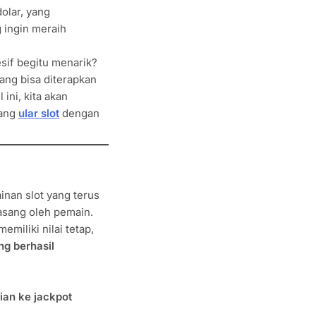
olar, yang
 ingin meraih
sif begitu menarik?
ang bisa diterapkan
ini, kita akan
tang
ular slot
dengan
inan slot yang terus
asang oleh pemain.
miliki nilai tetap,
ng berhasil
an ke jackpot