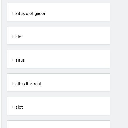
situs slot gacor
slot
situs
situs link slot
slot