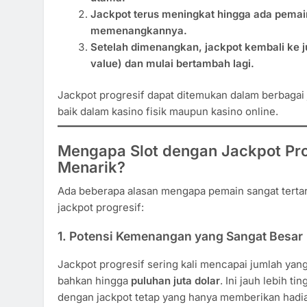
Jackpot terus meningkat hingga ada pemai
memenangkannya.
Setelah dimenangkan, jackpot kembali ke 
value) dan mulai bertambah lagi.
Jackpot progresif dapat ditemukan dalam berbagai 
baik dalam kasino fisik maupun kasino online.
Mengapa Slot dengan Jackpot Pro
Menarik?
Ada beberapa alasan mengapa pemain sangat tertar
jackpot progresif:
1. Potensi Kemenangan yang Sangat Besar
Jackpot progresif sering kali mencapai jumlah yang 
bahkan hingga
puluhan juta dolar
. Ini jauh lebih t
dengan jackpot tetap yang hanya memberikan hadi