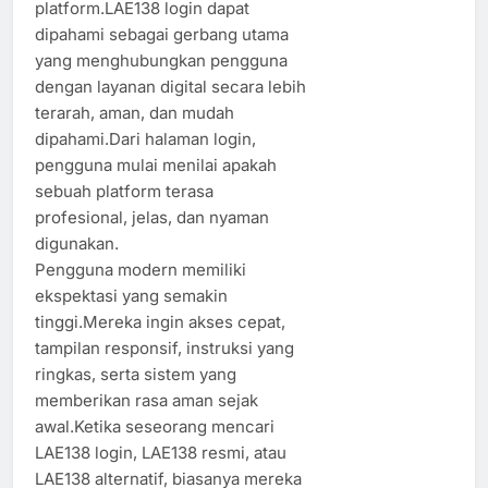
platform.LAE138 login dapat
dipahami sebagai gerbang utama
yang menghubungkan pengguna
dengan layanan digital secara lebih
terarah, aman, dan mudah
dipahami.Dari halaman login,
pengguna mulai menilai apakah
sebuah platform terasa
profesional, jelas, dan nyaman
digunakan.
Pengguna modern memiliki
ekspektasi yang semakin
tinggi.Mereka ingin akses cepat,
tampilan responsif, instruksi yang
ringkas, serta sistem yang
memberikan rasa aman sejak
awal.Ketika seseorang mencari
LAE138 login, LAE138 resmi, atau
LAE138 alternatif, biasanya mereka