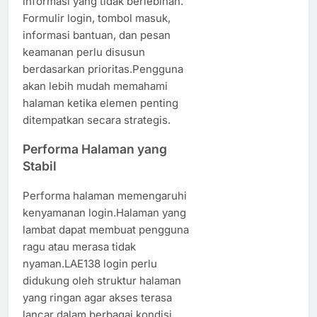
informasi yang tidak berlebihan.
Formulir login, tombol masuk,
informasi bantuan, dan pesan
keamanan perlu disusun
berdasarkan prioritas.Pengguna
akan lebih mudah memahami
halaman ketika elemen penting
ditempatkan secara strategis.
Performa Halaman yang
Stabil
Performa halaman memengaruhi
kenyamanan login.Halaman yang
lambat dapat membuat pengguna
ragu atau merasa tidak
nyaman.LAE138 login perlu
didukung oleh struktur halaman
yang ringan agar akses terasa
lancar dalam berbagai kondisi