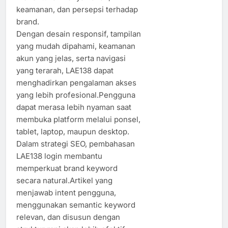
keamanan, dan persepsi terhadap
brand.
Dengan desain responsif, tampilan
yang mudah dipahami, keamanan
akun yang jelas, serta navigasi
yang terarah, LAE138 dapat
menghadirkan pengalaman akses
yang lebih profesional.Pengguna
dapat merasa lebih nyaman saat
membuka platform melalui ponsel,
tablet, laptop, maupun desktop.
Dalam strategi SEO, pembahasan
LAE138 login membantu
memperkuat brand keyword
secara natural.Artikel yang
menjawab intent pengguna,
menggunakan semantic keyword
relevan, dan disusun dengan