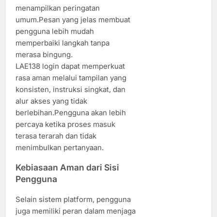
menampilkan peringatan
umum.Pesan yang jelas membuat
pengguna lebih mudah
memperbaiki langkah tanpa
merasa bingung.
LAE138 login dapat memperkuat
rasa aman melalui tampilan yang
konsisten, instruksi singkat, dan
alur akses yang tidak
berlebihan.Pengguna akan lebih
percaya ketika proses masuk
terasa terarah dan tidak
menimbulkan pertanyaan.
Kebiasaan Aman dari Sisi
Pengguna
Selain sistem platform, pengguna
juga memiliki peran dalam menjaga