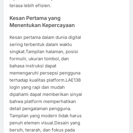
terasa lebih efisien.
Kesan Pertama yang
Menentukan Kepercayaan
Kesan pertama dalam dunia digital
sering terbentuk dalam waktu
singkat.Tampilan halaman, posisi
formulir, ukuran tombol, dan
bahasa instruksi dapat
memengaruhi persepsi pengguna
terhadap kualitas platform.LAE138
login yang rapi dan mudah
dipahami dapat memberikan sinyal
bahwa platform memperhatikan
detail pengalaman pengguna.
Tampilan yang modern tidak harus
penuh elemen visual.Desain yang
bersih, terarah, dan fokus pada