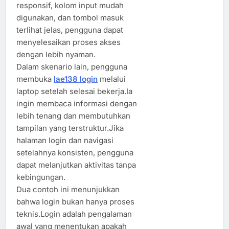
responsif, kolom input mudah
digunakan, dan tombol masuk
terlihat jelas, pengguna dapat
menyelesaikan proses akses
dengan lebih nyaman.
Dalam skenario lain, pengguna
membuka
lae138 login
melalui
laptop setelah selesai bekerja.Ia
ingin membaca informasi dengan
lebih tenang dan membutuhkan
tampilan yang terstruktur.Jika
halaman login dan navigasi
setelahnya konsisten, pengguna
dapat melanjutkan aktivitas tanpa
kebingungan.
Dua contoh ini menunjukkan
bahwa login bukan hanya proses
teknis.Login adalah pengalaman
awal yang menentukan apakah