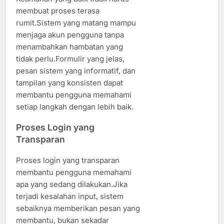
membuat proses terasa
rumit.Sistem yang matang mampu
menjaga akun pengguna tanpa
menambahkan hambatan yang
tidak perlu.Formulir yang jelas,
pesan sistem yang informatif, dan
tampilan yang konsisten dapat
membantu pengguna memahami
setiap langkah dengan lebih baik.
Proses Login yang
Transparan
Proses login yang transparan
membantu pengguna memahami
apa yang sedang dilakukan.Jika
terjadi kesalahan input, sistem
sebaiknya memberikan pesan yang
membantu, bukan sekadar