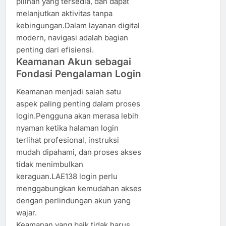
pilihan yang tersedia, dan dapat
melanjutkan aktivitas tanpa
kebingungan.Dalam layanan digital
modern, navigasi adalah bagian
penting dari efisiensi.
Keamanan Akun sebagai
Fondasi Pengalaman Login
Keamanan menjadi salah satu
aspek paling penting dalam proses
login.Pengguna akan merasa lebih
nyaman ketika halaman login
terlihat profesional, instruksi
mudah dipahami, dan proses akses
tidak menimbulkan
keraguan.LAE138 login perlu
menggabungkan kemudahan akses
dengan perlindungan akun yang
wajar.
Keamanan yang baik tidak harus