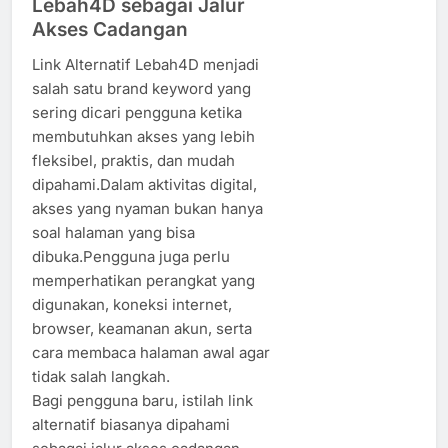
Lebah4D sebagai Jalur
Akses Cadangan
Link Alternatif Lebah4D menjadi
salah satu brand keyword yang
sering dicari pengguna ketika
membutuhkan akses yang lebih
fleksibel, praktis, dan mudah
dipahami.Dalam aktivitas digital,
akses yang nyaman bukan hanya
soal halaman yang bisa
dibuka.Pengguna juga perlu
memperhatikan perangkat yang
digunakan, koneksi internet,
browser, keamanan akun, serta
cara membaca halaman awal agar
tidak salah langkah.
Bagi pengguna baru, istilah link
alternatif biasanya dipahami