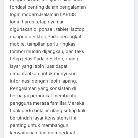
fondasi penting dalam pengalaman
login modern.Halaman LAE138
login harus tetap nyaman
digunakan di ponsel, tablet, laptop,
maupun desktop.Pada perangkat
mobile, tampilan perlu ringkas,
tombol mudah dijangkau, dan teks
tetap jelas.Pada desktop, ruang
layar yang lebih luas dapat
dimanfaatkan untuk menyusun
informasi dengan lebih lapang.
Pengalaman yang konsisten di
berbagai perangkat membantu
pengguna merasa familiar.Mereka
tidak perlu belajar ulang setiap kali
berpindah layar.Konsistensi ini
penting untuk membangun
kenyamanan dan memperkuat