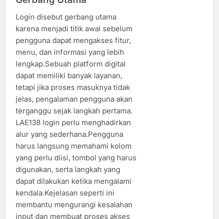
Login disebut gerbang utama
karena menjadi titik awal sebelum
pengguna dapat mengakses fitur,
menu, dan informasi yang lebih
lengkap.Sebuah platform digital
dapat memiliki banyak layanan,
tetapi jika proses masuknya tidak
jelas, pengalaman pengguna akan
terganggu sejak langkah pertama.
LAE138 login perlu menghadirkan
alur yang sederhana.Pengguna
harus langsung memahami kolom
yang perlu diisi, tombol yang harus
digunakan, serta langkah yang
dapat dilakukan ketika mengalami
kendala.Kejelasan seperti ini
membantu mengurangi kesalahan
input dan membuat proses akses