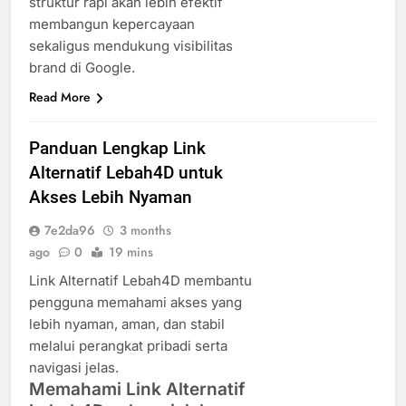
struktur rapi akan lebih efektif
membangun kepercayaan
sekaligus mendukung visibilitas
brand di Google.
Read More
Panduan Lengkap Link
Alternatif Lebah4D untuk
Akses Lebih Nyaman
7e2da96
3 months
ago
0
19 mins
Link Alternatif Lebah4D membantu
pengguna memahami akses yang
lebih nyaman, aman, dan stabil
melalui perangkat pribadi serta
navigasi jelas.
Memahami Link Alternatif