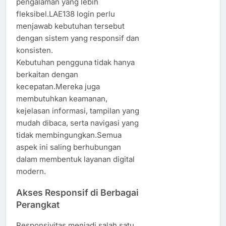
pengalaman yang lebih
fleksibel.LAE138 login perlu
menjawab kebutuhan tersebut
dengan sistem yang responsif dan
konsisten.
Kebutuhan pengguna tidak hanya
berkaitan dengan
kecepatan.Mereka juga
membutuhkan keamanan,
kejelasan informasi, tampilan yang
mudah dibaca, serta navigasi yang
tidak membingungkan.Semua
aspek ini saling berhubungan
dalam membentuk layanan digital
modern.
Akses Responsif di Berbagai
Perangkat
Responsivitas menjadi salah satu