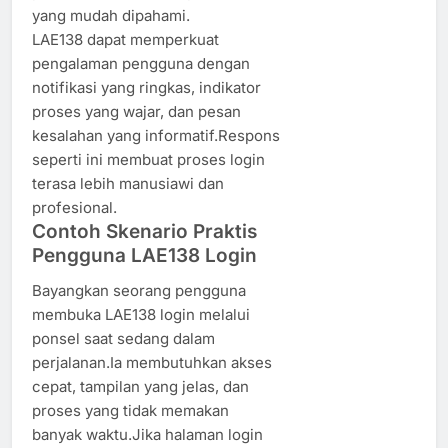
yang mudah dipahami.
LAE138 dapat memperkuat
pengalaman pengguna dengan
notifikasi yang ringkas, indikator
proses yang wajar, dan pesan
kesalahan yang informatif.Respons
seperti ini membuat proses login
terasa lebih manusiawi dan
profesional.
Contoh Skenario Praktis
Pengguna LAE138 Login
Bayangkan seorang pengguna
membuka LAE138 login melalui
ponsel saat sedang dalam
perjalanan.Ia membutuhkan akses
cepat, tampilan yang jelas, dan
proses yang tidak memakan
banyak waktu.Jika halaman login