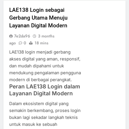
LAE138 Login sebagai
Gerbang Utama Menuju
Layanan Digital Modern
7e2da96
3 months
ago
0
18 mins
LAE138 login menjadi gerbang
akses digital yang aman, responsif,
dan mudah dipahami untuk
mendukung pengalaman pengguna
modern di berbagai perangkat.
Peran LAE138 Login dalam
Layanan Digital Modern
Dalam ekosistem digital yang
semakin berkembang, proses login
bukan lagi sekadar langkah teknis
untuk masuk ke sebuah