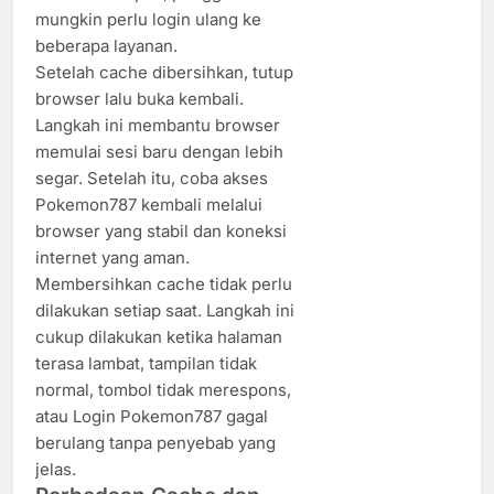
mungkin perlu login ulang ke
beberapa layanan.
Setelah cache dibersihkan, tutup
browser lalu buka kembali.
Langkah ini membantu browser
memulai sesi baru dengan lebih
segar. Setelah itu, coba akses
Pokemon787 kembali melalui
browser yang stabil dan koneksi
internet yang aman.
Membersihkan cache tidak perlu
dilakukan setiap saat. Langkah ini
cukup dilakukan ketika halaman
terasa lambat, tampilan tidak
normal, tombol tidak merespons,
atau Login Pokemon787 gagal
berulang tanpa penyebab yang
jelas.