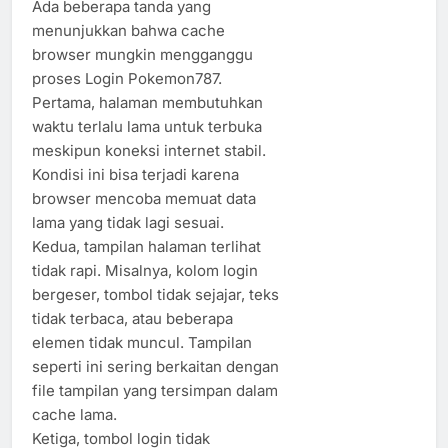
Ada beberapa tanda yang
menunjukkan bahwa cache
browser mungkin mengganggu
proses Login Pokemon787.
Pertama, halaman membutuhkan
waktu terlalu lama untuk terbuka
meskipun koneksi internet stabil.
Kondisi ini bisa terjadi karena
browser mencoba memuat data
lama yang tidak lagi sesuai.
Kedua, tampilan halaman terlihat
tidak rapi. Misalnya, kolom login
bergeser, tombol tidak sejajar, teks
tidak terbaca, atau beberapa
elemen tidak muncul. Tampilan
seperti ini sering berkaitan dengan
file tampilan yang tersimpan dalam
cache lama.
Ketiga, tombol login tidak