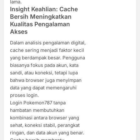
lama.
Insight Keahlian: Cache
Bersih Meningkatkan
Kualitas Pengalaman
Akses
Dalam analisis pengalaman digital,
cache sering menjadi faktor kecil
yang berdampak besar. Pengguna
biasanya fokus pada akun, kata
sandi, atau koneksi, tetapi lupa
bahwa browser juga menyimpan
data yang dapat memengaruhi
proses login.
Login Pokemon787 tanpa
hambatan membutuhkan
kombinasi antara browser yang
sehat, koneksi stabil, perangkat
ringan, dan data akun yang benar.