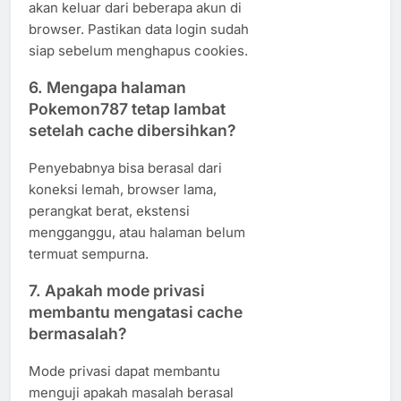
akan keluar dari beberapa akun di
browser. Pastikan data login sudah
siap sebelum menghapus cookies.
6. Mengapa halaman
Pokemon787 tetap lambat
setelah cache dibersihkan?
Penyebabnya bisa berasal dari
koneksi lemah, browser lama,
perangkat berat, ekstensi
mengganggu, atau halaman belum
termuat sempurna.
7. Apakah mode privasi
membantu mengatasi cache
bermasalah?
Mode privasi dapat membantu
menguji apakah masalah berasal