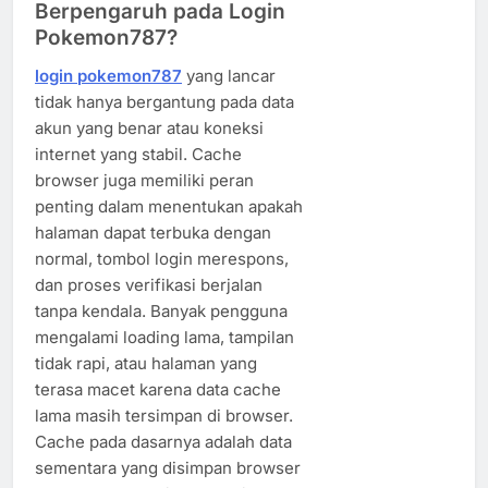
Berpengaruh pada Login
Pokemon787?
login pokemon787
yang lancar
tidak hanya bergantung pada data
akun yang benar atau koneksi
internet yang stabil. Cache
browser juga memiliki peran
penting dalam menentukan apakah
halaman dapat terbuka dengan
normal, tombol login merespons,
dan proses verifikasi berjalan
tanpa kendala. Banyak pengguna
mengalami loading lama, tampilan
tidak rapi, atau halaman yang
terasa macet karena data cache
lama masih tersimpan di browser.
Cache pada dasarnya adalah data
sementara yang disimpan browser