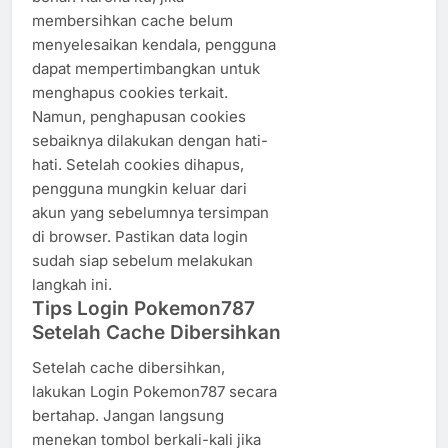
membersihkan cache belum
menyelesaikan kendala, pengguna
dapat mempertimbangkan untuk
menghapus cookies terkait.
Namun, penghapusan cookies
sebaiknya dilakukan dengan hati-
hati. Setelah cookies dihapus,
pengguna mungkin keluar dari
akun yang sebelumnya tersimpan
di browser. Pastikan data login
sudah siap sebelum melakukan
langkah ini.
Tips Login Pokemon787
Setelah Cache Dibersihkan
Setelah cache dibersihkan,
lakukan Login Pokemon787 secara
bertahap. Jangan langsung
menekan tombol berkali-kali jika