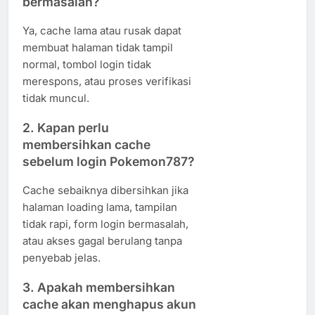
bermasalah?
Ya, cache lama atau rusak dapat
membuat halaman tidak tampil
normal, tombol login tidak
merespons, atau proses verifikasi
tidak muncul.
2. Kapan perlu
membersihkan cache
sebelum login Pokemon787?
Cache sebaiknya dibersihkan jika
halaman loading lama, tampilan
tidak rapi, form login bermasalah,
atau akses gagal berulang tanpa
penyebab jelas.
3. Apakah membersihkan
cache akan menghapus akun