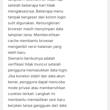
setelah beberapa hari tidak
mengaksesnya. Beberapa menu
tampak bergeser dan kolom login
sulit digunakan. Kemungkinan
browser masih menyimpan data
tampilan lama. Membersihkan
cache membantu browser
mengambil versi halaman yang
lebih baru.
Skenario berikutnya adalah
verifikasi tidak muncul setelah
pengguna memasukkan data login.
Jika koneksi stabil dan data akun
benar, pengguna dapat mencoba
mode privasi atau membersihkan
cookies terkait. Langkah ini
membantu memastikan sesi baru
berjalan tanpa gangguan dari data