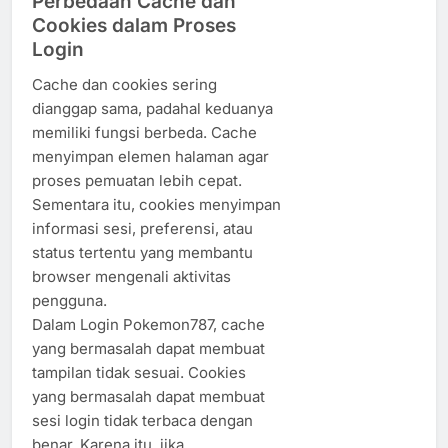
Perbedaan Cache dan
Cookies dalam Proses
Login
Cache dan cookies sering
dianggap sama, padahal keduanya
memiliki fungsi berbeda. Cache
menyimpan elemen halaman agar
proses pemuatan lebih cepat.
Sementara itu, cookies menyimpan
informasi sesi, preferensi, atau
status tertentu yang membantu
browser mengenali aktivitas
pengguna.
Dalam Login Pokemon787, cache
yang bermasalah dapat membuat
tampilan tidak sesuai. Cookies
yang bermasalah dapat membuat
sesi login tidak terbaca dengan
benar. Karena itu, jika