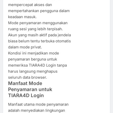
mempercepat akses dan
mempertahankan pengguna dalam
keadaan masuk.
Mode penyamaran menggunakan
ruang sesi yang lebih terpisah.
Akun yang masih aktif pada jendela
biasa belum tentu terbuka otomatis
dalam mode privat.
Kondisi ini menjadikan mode
penyamaran berguna untuk
memeriksa TIARA4D Login tanpa
harus langsung menghapus
seluruh data browser.
Manfaat Mode
Penyamaran untuk
TIARA4D Login
Manfaat utama mode penyamaran
adalah menyediakan lingkungan