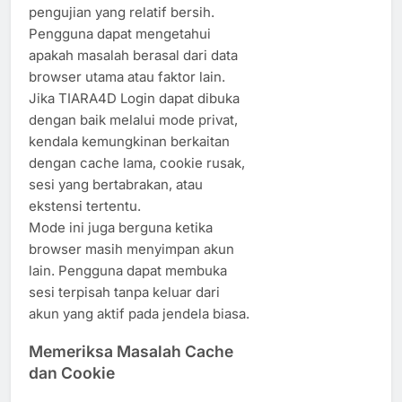
pengujian yang relatif bersih.
Pengguna dapat mengetahui
apakah masalah berasal dari data
browser utama atau faktor lain.
Jika TIARA4D Login dapat dibuka
dengan baik melalui mode privat,
kendala kemungkinan berkaitan
dengan cache lama, cookie rusak,
sesi yang bertabrakan, atau
ekstensi tertentu.
Mode ini juga berguna ketika
browser masih menyimpan akun
lain. Pengguna dapat membuka
sesi terpisah tanpa keluar dari
akun yang aktif pada jendela biasa.
Memeriksa Masalah Cache
dan Cookie