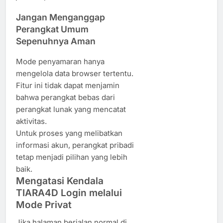
Jangan Menganggap
Perangkat Umum
Sepenuhnya Aman
Mode penyamaran hanya
mengelola data browser tertentu.
Fitur ini tidak dapat menjamin
bahwa perangkat bebas dari
perangkat lunak yang mencatat
aktivitas.
Untuk proses yang melibatkan
informasi akun, perangkat pribadi
tetap menjadi pilihan yang lebih
baik.
Mengatasi Kendala
TIARA4D Login melalui
Mode Privat
Jika halaman berjalan normal di