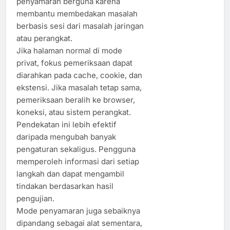
penyamaran berguna karena
membantu membedakan masalah
berbasis sesi dari masalah jaringan
atau perangkat.
Jika halaman normal di mode
privat, fokus pemeriksaan dapat
diarahkan pada cache, cookie, dan
ekstensi. Jika masalah tetap sama,
pemeriksaan beralih ke browser,
koneksi, atau sistem perangkat.
Pendekatan ini lebih efektif
daripada mengubah banyak
pengaturan sekaligus. Pengguna
memperoleh informasi dari setiap
langkah dan dapat mengambil
tindakan berdasarkan hasil
pengujian.
Mode penyamaran juga sebaiknya
dipandang sebagai alat sementara,