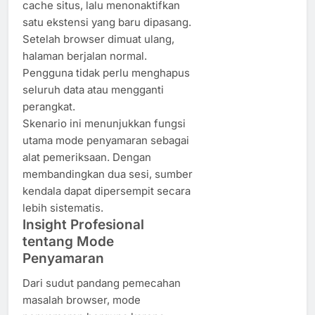
cache situs, lalu menonaktifkan
satu ekstensi yang baru dipasang.
Setelah browser dimuat ulang,
halaman berjalan normal.
Pengguna tidak perlu menghapus
seluruh data atau mengganti
perangkat.
Skenario ini menunjukkan fungsi
utama mode penyamaran sebagai
alat pemeriksaan. Dengan
membandingkan dua sesi, sumber
kendala dapat dipersempit secara
lebih sistematis.
Insight Profesional
tentang Mode
Penyamaran
Dari sudut pandang pemecahan
masalah browser, mode