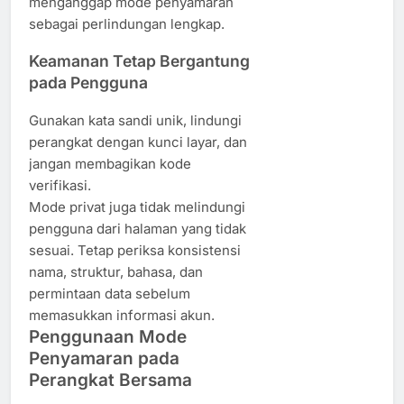
menganggap mode penyamaran
sebagai perlindungan lengkap.
Keamanan Tetap Bergantung
pada Pengguna
Gunakan kata sandi unik, lindungi
perangkat dengan kunci layar, dan
jangan membagikan kode
verifikasi.
Mode privat juga tidak melindungi
pengguna dari halaman yang tidak
sesuai. Tetap periksa konsistensi
nama, struktur, bahasa, dan
permintaan data sebelum
memasukkan informasi akun.
Penggunaan Mode
Penyamaran pada
Perangkat Bersama