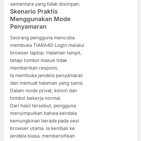
sementara yang tidak disimpan.
Skenario Praktis
Menggunakan Mode
Penyamaran
Seorang pengguna mencoba
membuka TIARA4D Login melalui
browser laptop. Halaman tampil,
tetapi tombol masuk tidak
memberikan respons.
Ia membuka jendela penyamaran
dan memuat halaman yang sama.
Dalam mode privat, kolom dan
tombol bekerja normal.
Dari hasil tersebut, pengguna
menyimpulkan bahwa kendala
kemungkinan berada pada sesi
browser utama. Ia kembali ke
jendela biasa, membersihkan