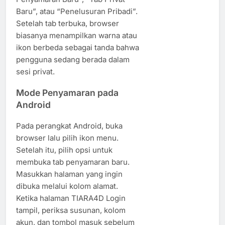
Baru”, atau “Penelusuran Pribadi”.
Setelah tab terbuka, browser
biasanya menampilkan warna atau
ikon berbeda sebagai tanda bahwa
pengguna sedang berada dalam
sesi privat.
Mode Penyamaran pada
Android
Pada perangkat Android, buka
browser lalu pilih ikon menu.
Setelah itu, pilih opsi untuk
membuka tab penyamaran baru.
Masukkan halaman yang ingin
dibuka melalui kolom alamat.
Ketika halaman TIARA4D Login
tampil, periksa susunan, kolom
akun, dan tombol masuk sebelum