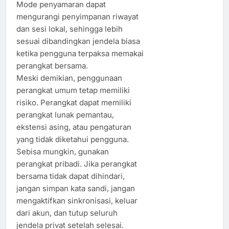
Mode penyamaran dapat
mengurangi penyimpanan riwayat
dan sesi lokal, sehingga lebih
sesuai dibandingkan jendela biasa
ketika pengguna terpaksa memakai
perangkat bersama.
Meski demikian, penggunaan
perangkat umum tetap memiliki
risiko. Perangkat dapat memiliki
perangkat lunak pemantau,
ekstensi asing, atau pengaturan
yang tidak diketahui pengguna.
Sebisa mungkin, gunakan
perangkat pribadi. Jika perangkat
bersama tidak dapat dihindari,
jangan simpan kata sandi, jangan
mengaktifkan sinkronisasi, keluar
dari akun, dan tutup seluruh
jendela privat setelah selesai.