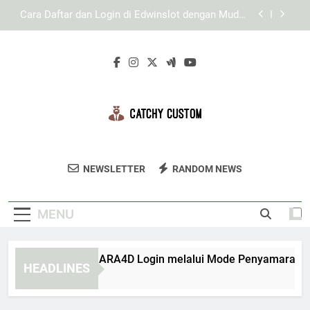
Skip
EDWINSLOT Login dan Pentingnya Navigasi
to
Sederhana bagi Pengguna
content
Login Edwinslot Alternatif untuk Akses Lebih
Lancar dan Aman
Cara Membuka TIARA4D Login melalui Mode
Penyamaran
Cara Daftar dan Login di Edwinslot dengan Mudah
untuk Pengguna Baru
EDWINSLOT Login dan Pentingnya Navigasi
Sederhana bagi Pengguna
Catchy Custom
Dapatkan T-Shirt Dan Merchandise Unik
Login Edwinslot Alternatif untuk Akses Lebih
NEWSLETTER
RANDOM NEWS
Lancar dan Aman
Dengan Desain Kustom Dari Catchy
Custom.
MENU
ara Membuka TIARA4D Login melalui Mode Penyamaran
HEADLINES
Month Ago