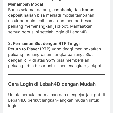
Menambah Modal
Bonus selamat datang,
cashback
, dan
bonus
deposit harian
bisa menjadi modal tambahan
untuk bermain lebih lama dan memperbesar
peluang memenangkan jackpot. Manfaatkan
semua bonus ini setelah login di Lebah4D.
3. Permainan Slot dengan RTP Tinggi
Return to Player (RTP)
yang tinggi meningkatkan
peluang menang dalam jangka panjang. Slot
dengan RTP di atas
95%
bisa memberikan
peluang lebih besar untuk memenangkan jackpot.
Cara Login di Lebah4D dengan Mudah
Untuk memulai permainan dan mengejar jackpot di
Lebah4D, berikut langkah-langkah mudah untuk
login: