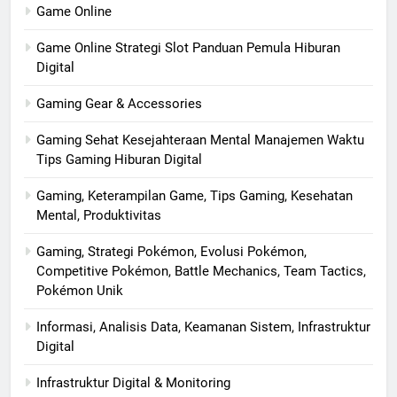
Game Online
Game Online Strategi Slot Panduan Pemula Hiburan
Digital
Gaming Gear & Accessories
Gaming Sehat Kesejahteraan Mental Manajemen Waktu
Tips Gaming Hiburan Digital
Gaming, Keterampilan Game, Tips Gaming, Kesehatan
Mental, Produktivitas
Gaming, Strategi Pokémon, Evolusi Pokémon,
Competitive Pokémon, Battle Mechanics, Team Tactics,
Pokémon Unik
Informasi, Analisis Data, Keamanan Sistem, Infrastruktur
Digital
Infrastruktur Digital & Monitoring