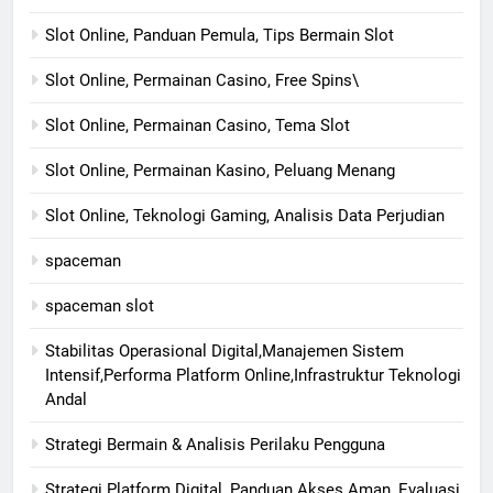
Slot Online, Panduan Pemula, Tips Bermain Slot
Slot Online, Permainan Casino, Free Spins\
Slot Online, Permainan Casino, Tema Slot
Slot Online, Permainan Kasino, Peluang Menang
Slot Online, Teknologi Gaming, Analisis Data Perjudian
spaceman
spaceman slot
Stabilitas Operasional Digital,Manajemen Sistem
Intensif,Performa Platform Online,Infrastruktur Teknologi
Andal
Strategi Bermain & Analisis Perilaku Pengguna
Strategi Platform Digital, Panduan Akses Aman, Evaluasi