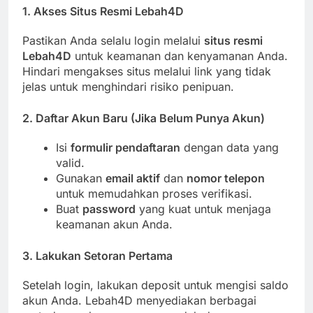
1. Akses Situs Resmi Lebah4D
Pastikan Anda selalu login melalui
situs resmi
Lebah4D
untuk keamanan dan kenyamanan Anda.
Hindari mengakses situs melalui link yang tidak
jelas untuk menghindari risiko penipuan.
2. Daftar Akun Baru (Jika Belum Punya Akun)
Isi
formulir pendaftaran
dengan data yang
valid.
Gunakan
email aktif
dan
nomor telepon
untuk memudahkan proses verifikasi.
Buat
password
yang kuat untuk menjaga
keamanan akun Anda.
3. Lakukan Setoran Pertama
Setelah login, lakukan deposit untuk mengisi saldo
akun Anda. Lebah4D menyediakan berbagai