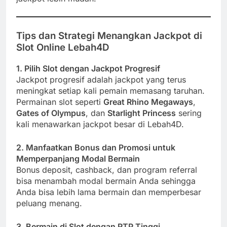
Tips dan Strategi Menangkan Jackpot di
Slot Online Lebah4D
1. Pilih Slot dengan Jackpot Progresif
Jackpot progresif adalah jackpot yang terus
meningkat setiap kali pemain memasang taruhan.
Permainan slot seperti
Great Rhino Megaways
,
Gates of Olympus
, dan
Starlight Princess
sering
kali menawarkan jackpot besar di Lebah4D.
2. Manfaatkan Bonus dan Promosi untuk
Memperpanjang Modal Bermain
Bonus deposit, cashback, dan program referral
bisa menambah modal bermain Anda sehingga
Anda bisa lebih lama bermain dan memperbesar
peluang menang.
3. Bermain di Slot dengan RTP Tinggi