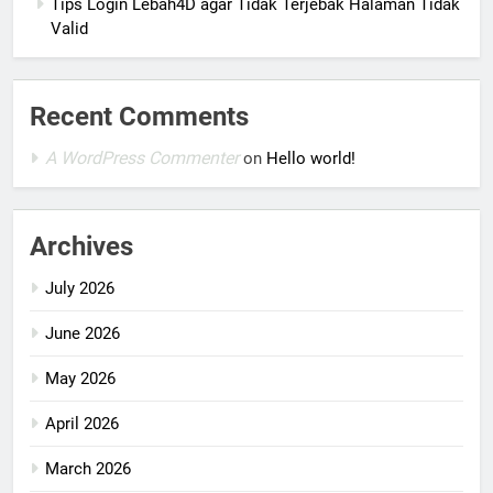
Tips Login Lebah4D agar Tidak Terjebak Halaman Tidak
Valid
Recent Comments
A WordPress Commenter
on
Hello world!
Archives
July 2026
June 2026
May 2026
April 2026
March 2026