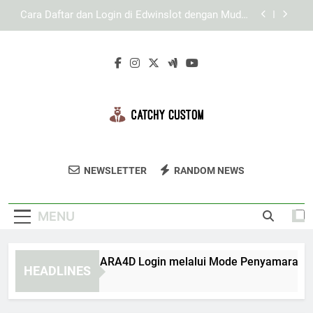
Skip
EDWINSLOT Login dan Pentingnya Navigasi
to
Sederhana bagi Pengguna
content
Login Edwinslot Alternatif untuk Akses Lebih
Lancar dan Aman
Cara Membuka TIARA4D Login melalui Mode
Penyamaran
Cara Daftar dan Login di Edwinslot dengan Mudah
untuk Pengguna Baru
EDWINSLOT Login dan Pentingnya Navigasi
Sederhana bagi Pengguna
Catchy Custom
Dapatkan T-Shirt Dan Merchandise Unik
Login Edwinslot Alternatif untuk Akses Lebih
NEWSLETTER
RANDOM NEWS
Lancar dan Aman
Dengan Desain Kustom Dari Catchy
Custom.
MENU
ara Membuka TIARA4D Login melalui Mode Penyamaran
HEADLINES
Month Ago