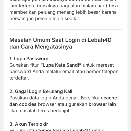
jam tertentu (misalnya pagi atau malam hari) bisa
memberikan peluang menang lebih besar karena
persaingan pemain lebih sedikit.
Masalah Umum Saat Login di Lebah4D
dan Cara Mengatasinya
1. Lupa Password
Gunakan fitur
“Lupa Kata Sandi”
untuk mereset
password Anda melalui email atau nomor telepon
terdaftar.
2. Gagal Login Berulang Kali
Pastikan data login Anda benar. Bersihkan
cache
dan cookies
browser atau gunakan
browser lain
jika masalah terus berlanjut.
3. Akun Terblokir
Hubungi
Customer Service Lebah4D
untuk