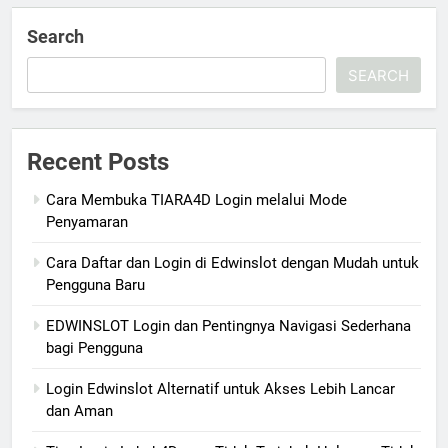
Search
SEARCH
Recent Posts
Cara Membuka TIARA4D Login melalui Mode
Penyamaran
Cara Daftar dan Login di Edwinslot dengan Mudah untuk
Pengguna Baru
EDWINSLOT Login dan Pentingnya Navigasi Sederhana
bagi Pengguna
Login Edwinslot Alternatif untuk Akses Lebih Lancar
dan Aman