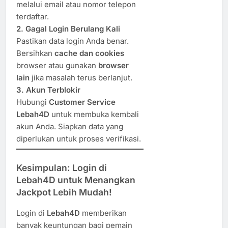
melalui email atau nomor telepon
terdaftar.
2. Gagal Login Berulang Kali
Pastikan data login Anda benar.
Bersihkan
cache dan cookies
browser atau gunakan
browser
lain
jika masalah terus berlanjut.
3. Akun Terblokir
Hubungi
Customer Service
Lebah4D
untuk membuka kembali
akun Anda. Siapkan data yang
diperlukan untuk proses verifikasi.
Kesimpulan: Login di
Lebah4D untuk Menangkan
Jackpot Lebih Mudah!
Login di
Lebah4D
memberikan
banyak keuntungan bagi pemain