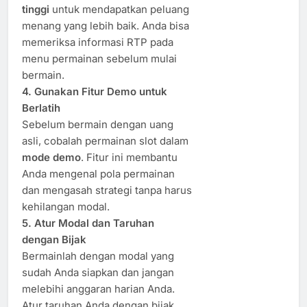
tinggi
untuk mendapatkan peluang
menang yang lebih baik. Anda bisa
memeriksa informasi RTP pada
menu permainan sebelum mulai
bermain.
4. Gunakan Fitur Demo untuk
Berlatih
Sebelum bermain dengan uang
asli, cobalah permainan slot dalam
mode demo
. Fitur ini membantu
Anda mengenal pola permainan
dan mengasah strategi tanpa harus
kehilangan modal.
5. Atur Modal dan Taruhan
dengan Bijak
Bermainlah dengan modal yang
sudah Anda siapkan dan jangan
melebihi anggaran harian Anda.
Atur taruhan Anda dengan bijak,