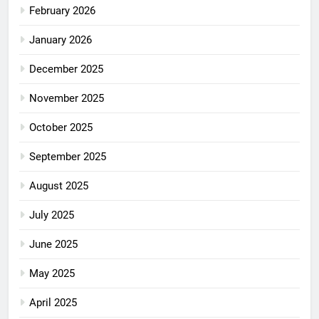
February 2026
January 2026
December 2025
November 2025
October 2025
September 2025
August 2025
July 2025
June 2025
May 2025
April 2025