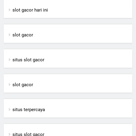
slot gacor hari ini
slot gacor
situs slot gacor
slot gacor
situs terpercaya
situs slot gacor