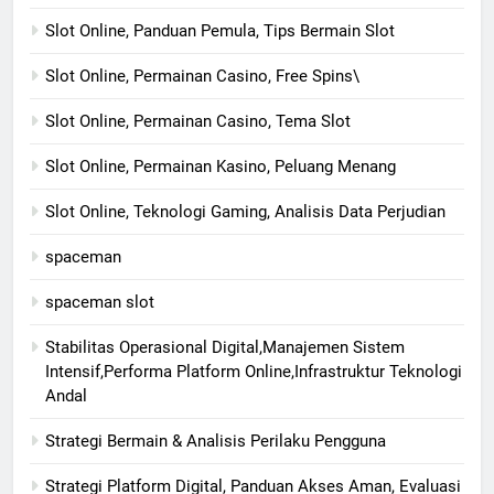
Slot Online, Panduan Pemula, Tips Bermain Slot
Slot Online, Permainan Casino, Free Spins\
Slot Online, Permainan Casino, Tema Slot
Slot Online, Permainan Kasino, Peluang Menang
Slot Online, Teknologi Gaming, Analisis Data Perjudian
spaceman
spaceman slot
Stabilitas Operasional Digital,Manajemen Sistem
Intensif,Performa Platform Online,Infrastruktur Teknologi
Andal
Strategi Bermain & Analisis Perilaku Pengguna
Strategi Platform Digital, Panduan Akses Aman, Evaluasi