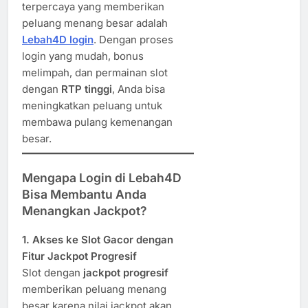
terpercaya yang memberikan
peluang menang besar adalah
Lebah4D login
. Dengan proses
login yang mudah, bonus
melimpah, dan permainan slot
dengan
RTP tinggi
, Anda bisa
meningkatkan peluang untuk
membawa pulang kemenangan
besar.
Mengapa Login di Lebah4D
Bisa Membantu Anda
Menangkan Jackpot?
1. Akses ke Slot Gacor dengan
Fitur Jackpot Progresif
Slot dengan
jackpot progresif
memberikan peluang menang
besar karena nilai jackpot akan