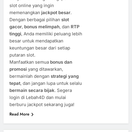
slot online yang ingin
memenangkan
jackpot besar
.
Dengan berbagai pilihan
slot
gacor
,
bonus melimpah
, dan
RTP
tinggi
, Anda memiliki peluang lebih
besar untuk mendapatkan
keuntungan besar dari setiap
putaran slot.
Manfaatkan semua
bonus dan
promosi
yang ditawarkan,
bermainlah dengan
strategi yang
tepat
, dan jangan lupa untuk selalu
bermain secara bijak
. Segera
login di Lebah4D dan mulai
berburu jackpot sekarang juga!
Read More