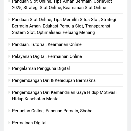
Panduan Slot Online, Tips Aman Bermain, CorlaSlot
2025, Strategi Slot Online, Keamanan Slot Online
Panduan Slot Online, Tips Memilih Situs Slot, Strategi
Bermain Aman, Edukasi Pemula Slot, Transparansi
Sistem Slot, Optimalisasi Peluang Menang
Panduan, Tutorial, Keamanan Online
Pelayanan Digital, Permainan Online
Pengalaman Pengguna Digital
Pengembangan Diri & Kehidupan Bermakna
Pengembangan Diri Kemandirian Gaya Hidup Motivasi
Hidup Kesehatan Mental
Perjudian Online, Panduan Pemain, Sbobet
Permainan Digital