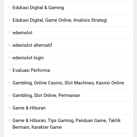
Edukasi Digital & Gaming
Edukasi Digital, Game Online, Analisis Strategi
edwinslot
edwinslot alternatif
edwinslot login
Evaluasi Performa
Gambling, Online Casino, Slot Machines, Kasino Online
Gambling, Slot Online, Permainan
Game & Hiburan
Game & Hiburan, Tips Gaming, Panduan Game, Taktik
Bermain, Karakter Game