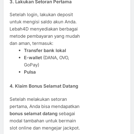
3. Lakukan Setoran Pertama
Setelah login, lakukan deposit
untuk mengisi saldo akun Anda.
Lebah4D menyediakan berbagai
metode pembayaran yang mudah
dan aman, termasuk:
Transfer bank lokal
E-wallet
(DANA, OVO,
GoPay)
Pulsa
4. Klaim Bonus Selamat Datang
Setelah melakukan setoran
pertama, Anda bisa mendapatkan
bonus selamat datang
sebagai
modal tambahan untuk bermain
slot online dan mengejar jackpot.