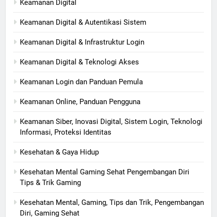
Keamanan Digital
Keamanan Digital & Autentikasi Sistem
Keamanan Digital & Infrastruktur Login
Keamanan Digital & Teknologi Akses
Keamanan Login dan Panduan Pemula
Keamanan Online, Panduan Pengguna
Keamanan Siber, Inovasi Digital, Sistem Login, Teknologi
Informasi, Proteksi Identitas
Kesehatan & Gaya Hidup
Kesehatan Mental Gaming Sehat Pengembangan Diri
Tips & Trik Gaming
Kesehatan Mental, Gaming, Tips dan Trik, Pengembangan
Diri, Gaming Sehat