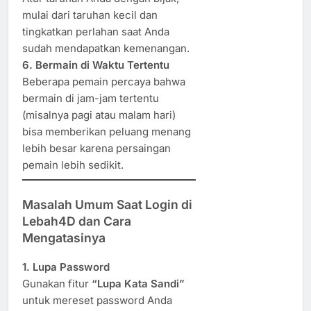
mulai dari taruhan kecil dan
tingkatkan perlahan saat Anda
sudah mendapatkan kemenangan.
6. Bermain di Waktu Tertentu
Beberapa pemain percaya bahwa
bermain di jam-jam tertentu
(misalnya pagi atau malam hari)
bisa memberikan peluang menang
lebih besar karena persaingan
pemain lebih sedikit.
Masalah Umum Saat Login di
Lebah4D dan Cara
Mengatasinya
1. Lupa Password
Gunakan fitur
“Lupa Kata Sandi”
untuk mereset password Anda