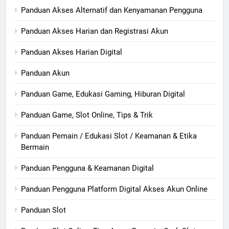
Panduan Akses Alternatif dan Kenyamanan Pengguna
Panduan Akses Harian dan Registrasi Akun
Panduan Akses Harian Digital
Panduan Akun
Panduan Game, Edukasi Gaming, Hiburan Digital
Panduan Game, Slot Online, Tips & Trik
Panduan Pemain / Edukasi Slot / Keamanan & Etika
Bermain
Panduan Pengguna & Keamanan Digital
Panduan Pengguna Platform Digital Akses Akun Online
Panduan Slot