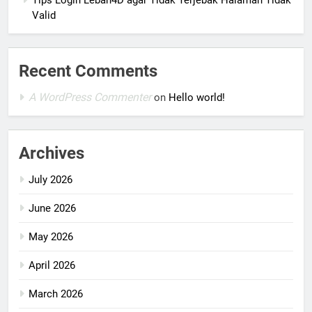
Tips Login Lebah4D agar Tidak Terjebak Halaman Tidak
Valid
Recent Comments
A WordPress Commenter
on
Hello world!
Archives
July 2026
June 2026
May 2026
April 2026
March 2026