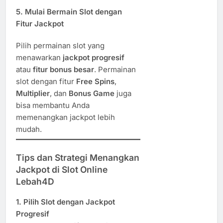
5. Mulai Bermain Slot dengan
Fitur Jackpot
Pilih permainan slot yang
menawarkan
jackpot progresif
atau
fitur bonus besar
. Permainan
slot dengan fitur
Free Spins
,
Multiplier
, dan
Bonus Game
juga
bisa membantu Anda
memenangkan jackpot lebih
mudah.
Tips dan Strategi Menangkan
Jackpot di Slot Online
Lebah4D
1. Pilih Slot dengan Jackpot
Progresif