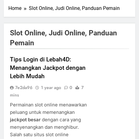
Home
Slot Online, Judi Online, Panduan Pemain
Slot Online, Judi Online, Panduan
Pemain
Tips Login di Lebah4D:
Menangkan Jackpot dengan
Lebih Mudah
7e2da96
1 year ago
0
7
mins
Permainan slot online menawarkan
peluang untuk memenangkan
jackpot besar
dengan cara yang
menyenangkan dan menghibur.
Salah satu situs slot online