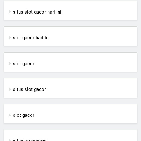
situs slot gacor hari ini
slot gacor hari ini
slot gacor
situs slot gacor
slot gacor
situs terpercaya