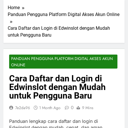
Home
Panduan Pengguna Platform Digital Akses Akun Online
Cara Daftar dan Login di Edwinslot dengan Mudah
untuk Pengguna Baru
PANDUAN PENGGUNA PLATFORM DIGITAL AKSES AKUN
ONLINE
Cara Daftar dan Login di
Edwinslot dengan Mudah
untuk Pengguna Baru
0
7e2da96
1 Month Ago
9 Mins
Panduan lengkap cara daftar dan login di
Edwinslot dengan mudah, cepat, dan aman.