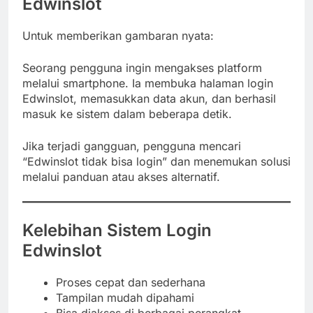
Edwinslot
Untuk memberikan gambaran nyata:
Seorang pengguna ingin mengakses platform
melalui smartphone. Ia membuka halaman login
Edwinslot, memasukkan data akun, dan berhasil
masuk ke sistem dalam beberapa detik.
Jika terjadi gangguan, pengguna mencari
“Edwinslot tidak bisa login” dan menemukan solusi
melalui panduan atau akses alternatif.
Kelebihan Sistem Login
Edwinslot
Proses cepat dan sederhana
Tampilan mudah dipahami