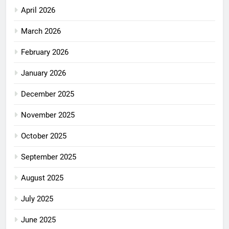
April 2026
March 2026
February 2026
January 2026
December 2025
November 2025
October 2025
September 2025
August 2025
July 2025
June 2025