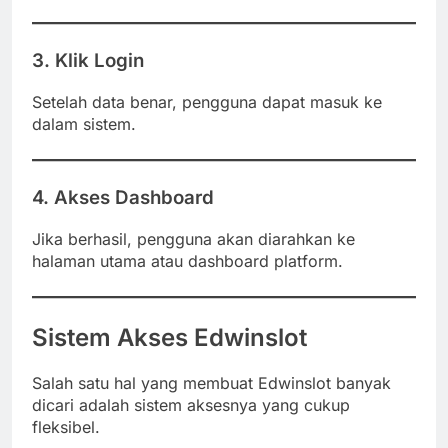
3. Klik Login
Setelah data benar, pengguna dapat masuk ke
dalam sistem.
4. Akses Dashboard
Jika berhasil, pengguna akan diarahkan ke
halaman utama atau dashboard platform.
Sistem Akses Edwinslot
Salah satu hal yang membuat Edwinslot banyak
dicari adalah sistem aksesnya yang cukup
fleksibel.