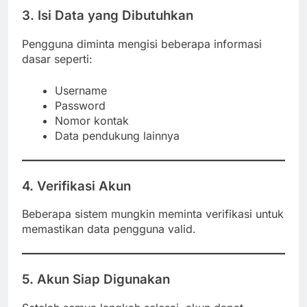
3. Isi Data yang Dibutuhkan
Pengguna diminta mengisi beberapa informasi
dasar seperti:
Username
Password
Nomor kontak
Data pendukung lainnya
4. Verifikasi Akun
Beberapa sistem mungkin meminta verifikasi untuk
memastikan data pengguna valid.
5. Akun Siap Digunakan