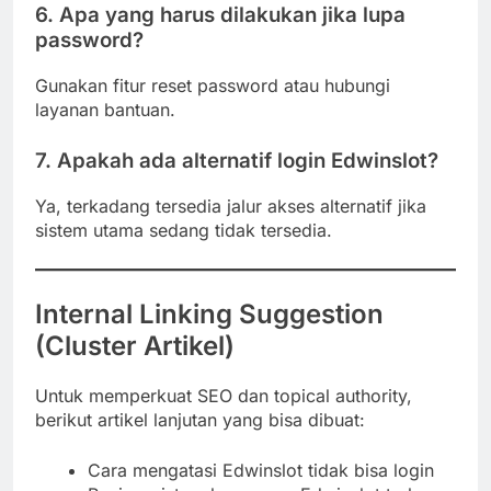
6. Apa yang harus dilakukan jika lupa
password?
Gunakan fitur reset password atau hubungi
layanan bantuan.
7. Apakah ada alternatif login Edwinslot?
Ya, terkadang tersedia jalur akses alternatif jika
sistem utama sedang tidak tersedia.
Internal Linking Suggestion
(Cluster Artikel)
Untuk memperkuat SEO dan topical authority,
berikut artikel lanjutan yang bisa dibuat:
Cara mengatasi Edwinslot tidak bisa login