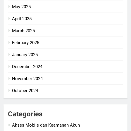
May 2025
April 2025
March 2025
February 2025
January 2025
December 2024
November 2024
October 2024
Categories
Akses Mobile dan Keamanan Akun