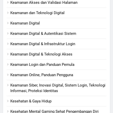
Keamanan Akses dan Validasi Halaman
Keamanan dan Teknologi Digital
Keamanan Digital
Keamanan Digital & Autentikasi Sistem
Keamanan Digital & Infrastruktur Login
Keamanan Digital & Teknologi Akses
Keamanan Login dan Panduan Pemula
Keamanan Online, Panduan Pengguna
Keamanan Siber, Inovasi Digital, Sistem Login, Teknologi
Informasi, Proteksi Identitas
Kesehatan & Gaya Hidup
Kesehatan Mental Gaming Sehat Pengembangan Diri