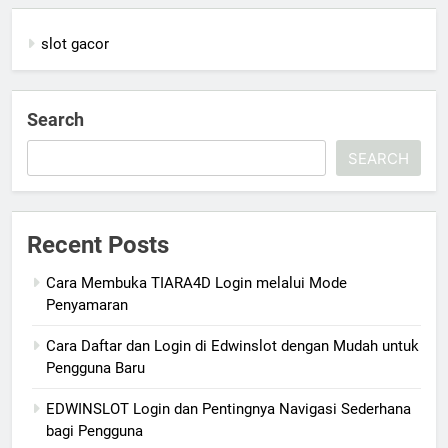
slot gacor
Search
SEARCH
Recent Posts
Cara Membuka TIARA4D Login melalui Mode
Penyamaran
Cara Daftar dan Login di Edwinslot dengan Mudah untuk
Pengguna Baru
EDWINSLOT Login dan Pentingnya Navigasi Sederhana
bagi Pengguna