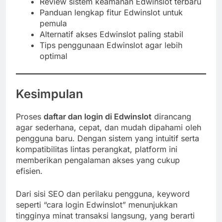
Review sistem keamanan Edwinslot terbaru
Panduan lengkap fitur Edwinslot untuk
pemula
Alternatif akses Edwinslot paling stabil
Tips penggunaan Edwinslot agar lebih
optimal
Kesimpulan
Proses
daftar dan login di Edwinslot
dirancang
agar sederhana, cepat, dan mudah dipahami oleh
pengguna baru. Dengan sistem yang intuitif serta
kompatibilitas lintas perangkat, platform ini
memberikan pengalaman akses yang cukup
efisien.
Dari sisi SEO dan perilaku pengguna, keyword
seperti “cara login Edwinslot” menunjukkan
tingginya minat transaksi langsung, yang berarti