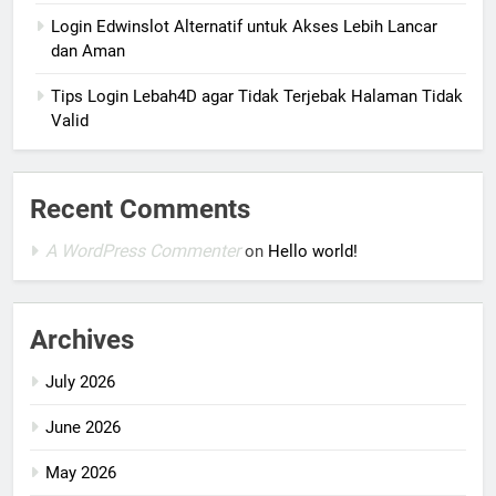
Login Edwinslot Alternatif untuk Akses Lebih Lancar
dan Aman
Tips Login Lebah4D agar Tidak Terjebak Halaman Tidak
Valid
Recent Comments
A WordPress Commenter
on
Hello world!
Archives
July 2026
June 2026
May 2026