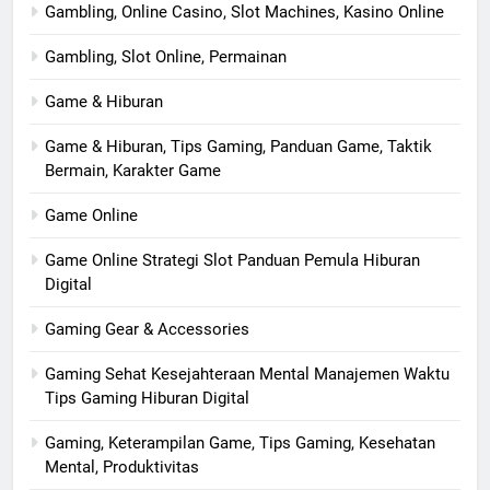
Gambling, Online Casino, Slot Machines, Kasino Online
Gambling, Slot Online, Permainan
Game & Hiburan
Game & Hiburan, Tips Gaming, Panduan Game, Taktik
Bermain, Karakter Game
Game Online
Game Online Strategi Slot Panduan Pemula Hiburan
Digital
Gaming Gear & Accessories
Gaming Sehat Kesejahteraan Mental Manajemen Waktu
Tips Gaming Hiburan Digital
Gaming, Keterampilan Game, Tips Gaming, Kesehatan
Mental, Produktivitas