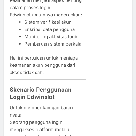
Keamanan menjadi aspek penting
dalam proses login.
Edwinslot umumnya menerapkan:
Sistem verifikasi akun
Enkripsi data pengguna
Monitoring aktivitas login
Pembaruan sistem berkala
Hal ini bertujuan untuk menjaga
keamanan akun pengguna dari
akses tidak sah.
Skenario Penggunaan
Login Edwinslot
Untuk memberikan gambaran
nyata:
Seorang pengguna ingin
mengakses platform melalui