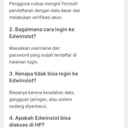
Pengguna cukup mengisi formulir
pendaftaran dengan data dasar dan
melakukan verifikasi akun.
2. Bagaimana cara login ke
Edwinslot?
Masukkan username dan
password yang sudah terdaftar di
halaman login.
3. Kenapa tidak bisa login ke
Edwinslot?
Biasanya karena kesalahan data,
gangguan jaringan, atau sistem
sedang diperbarui.
4. Apakah Edwinslot bisa
diakses di HP?