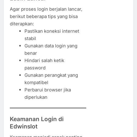
Agar proses login berjalan lancar,
berikut beberapa tips yang bisa
diterapkan:
Pastikan koneksi internet
stabil
Gunakan data login yang
benar
Hindari salah ketik
password
Gunakan perangkat yang
kompatibel
Perbarui browser jika
diperlukan
Keamanan Login di
Edwinslot