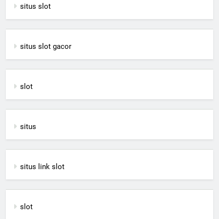
situs slot
situs slot gacor
slot
situs
situs link slot
slot