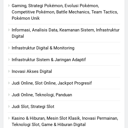
Gaming, Strategi Pokémon, Evolusi Pokémon,
Competitive Pokémon, Battle Mechanics, Team Tactics,
Pokémon Unik
Informasi, Analisis Data, Keamanan Sistem, Infrastruktur
Digital
Infrastruktur Digital & Monitoring
Infrastruktur Sistem & Jaringan Adaptif
Inovasi Akses Digital
Judi Online, Slot Online, Jackpot Progresif
Judi Online, Teknologi, Panduan
Judi Slot, Strategi Slot
Kasino & Hiburan, Mesin Slot Klasik, Inovasi Permainan,
Teknologi Slot, Game & Hiburan Digital