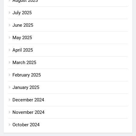
August 2025
July 2025
June 2025
May 2025
April 2025
March 2025
February 2025
January 2025
December 2024
November 2024
October 2024