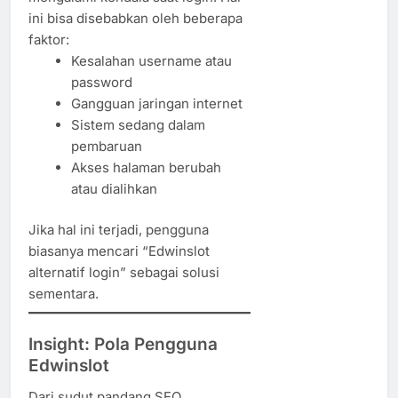
ini bisa disebabkan oleh beberapa
faktor:
Kesalahan username atau
password
Gangguan jaringan internet
Sistem sedang dalam
pembaruan
Akses halaman berubah
atau dialihkan
Jika hal ini terjadi, pengguna
biasanya mencari “Edwinslot
alternatif login” sebagai solusi
sementara.
Insight: Pola Pengguna
Edwinslot
Dari sudut pandang SEO,