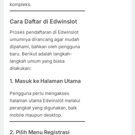
kompleks.
Cara Daftar di Edwinslot
Proses pendaftaran di Edwinslot
umumnya dirancang agar mudah
dipahami, bahkan oleh pengguna
baru. Berikut adalah langkah-
langkah umum yang biasa
dilakukan:
1. Masuk ke Halaman Utama
Pengguna perlu mengakses
halaman utama Edwinslot melalui
perangkat yang digunakan, baik
mobile maupun desktop.
2. Pilih Menu Registrasi