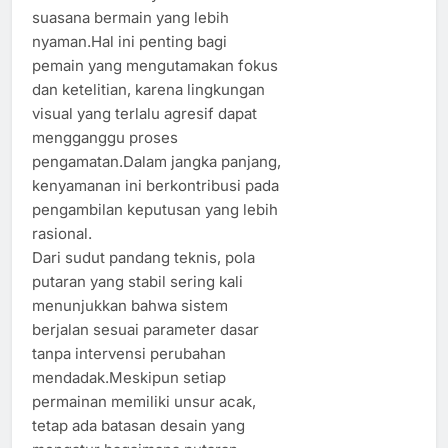
suasana bermain yang lebih
nyaman.Hal ini penting bagi
pemain yang mengutamakan fokus
dan ketelitian, karena lingkungan
visual yang terlalu agresif dapat
mengganggu proses
pengamatan.Dalam jangka panjang,
kenyamanan ini berkontribusi pada
pengambilan keputusan yang lebih
rasional.
Dari sudut pandang teknis, pola
putaran yang stabil sering kali
menunjukkan bahwa sistem
berjalan sesuai parameter dasar
tanpa intervensi perubahan
mendadak.Meskipun setiap
permainan memiliki unsur acak,
tetap ada batasan desain yang