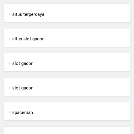
situs terpercaya
situs slot gacor
slot gacor
slot gacor
spaceman