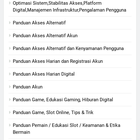
Optimasi Sistem,Stabilitas Akses,Platform
Digital,Manajemen Infrastruktur,Pengalaman Pengguna
Panduan Akses Alternatif
Panduan Akses Alternatif Akun
Panduan Akses Alternatif dan Kenyamanan Pengguna
Panduan Akses Harian dan Registrasi Akun
Panduan Akses Harian Digital
Panduan Akun
Panduan Game, Edukasi Gaming, Hiburan Digital
Panduan Game, Slot Online, Tips & Trik
Panduan Pemain / Edukasi Slot / Keamanan & Etika
Bermain