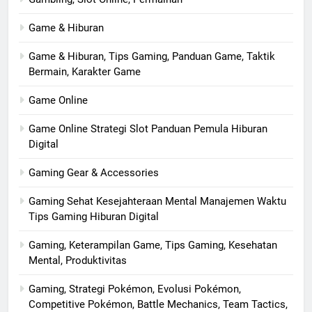
Game & Hiburan
Game & Hiburan, Tips Gaming, Panduan Game, Taktik
Bermain, Karakter Game
Game Online
Game Online Strategi Slot Panduan Pemula Hiburan
Digital
Gaming Gear & Accessories
Gaming Sehat Kesejahteraan Mental Manajemen Waktu
Tips Gaming Hiburan Digital
Gaming, Keterampilan Game, Tips Gaming, Kesehatan
Mental, Produktivitas
Gaming, Strategi Pokémon, Evolusi Pokémon,
Competitive Pokémon, Battle Mechanics, Team Tactics,