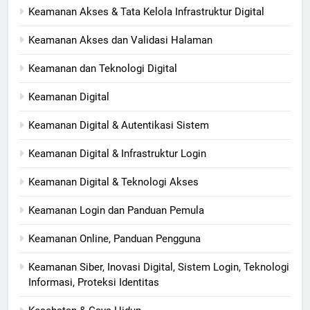
Keamanan Akses & Tata Kelola Infrastruktur Digital
Keamanan Akses dan Validasi Halaman
Keamanan dan Teknologi Digital
Keamanan Digital
Keamanan Digital & Autentikasi Sistem
Keamanan Digital & Infrastruktur Login
Keamanan Digital & Teknologi Akses
Keamanan Login dan Panduan Pemula
Keamanan Online, Panduan Pengguna
Keamanan Siber, Inovasi Digital, Sistem Login, Teknologi
Informasi, Proteksi Identitas