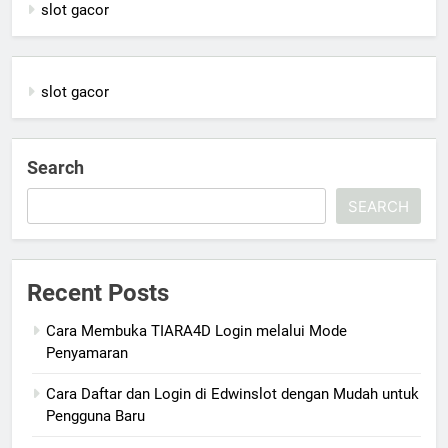
slot gacor
slot gacor
Search
SEARCH
Recent Posts
Cara Membuka TIARA4D Login melalui Mode
Penyamaran
Cara Daftar dan Login di Edwinslot dengan Mudah untuk
Pengguna Baru