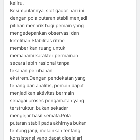
keliru.
Kesimpulannya, slot gacor hari ini
dengan pola putaran stabil menjadi
pilihan menarik bagi pemain yang
mengedepankan observasi dan
ketelitian.Stabilitas ritme
memberikan ruang untuk
memahami karakter permainan
secara lebih rasional tanpa
tekanan perubahan
ekstrem.Dengan pendekatan yang
tenang dan analitis, pemain dapat
menjadikan aktivitas bermain
sebagai proses pengamatan yang
terstruktur, bukan sekadar
mengejar hasil semata.Pola
putaran stabil pada akhirnya bukan
tentang janji, melainkan tentang
konsistensi yang dapat dipelajari