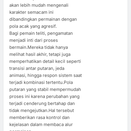
akan lebih mudah mengenali
karakter semacam ini
dibandingkan permainan dengan
pola acak yang agresif.
Bagi pemain teliti, pengamatan
menjadi inti dari proses
bermain.Mereka tidak hanya
melihat hasil akhir, tetapi juga
memperhatikan detail kecil seperti
transisi antar putaran, jeda
animasi, hingga respon sistem saat
terjadi kombinasi tertentu.Pola
putaran yang stabil mempermudah
proses ini karena perubahan yang
terjadi cenderung bertahap dan
tidak mengejutkan.Hal tersebut
memberikan rasa kontrol dan
kejelasan dalam membaca alur