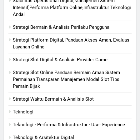
Stabilitas Operasional Digital,Manajemen Sistem
Intensif,Performa Platform Online,Infrastruktur Teknologi
Andal
Strategi Bermain & Analisis Perilaku Pengguna
Strategi Platform Digital, Panduan Akses Aman, Evaluasi
Layanan Online
Strategi Slot Digital & Analisis Provider Game
Strategi Slot Online Panduan Bermain Aman Sistem
Permainan Transparan Manajemen Modal Slot Tips
Pemain Bijak
Strategi Waktu Bermain & Analisis Slot
Teknologi
Teknologi · Performa & Infrastruktur · User Experience
Teknologi & Arsitektur Digital