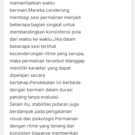
memanfaatkan waktu
bermain.Mereka cenderung
membagi sesi permainan menjadi
beberapa bagian singkat untuk
membandingkan konsistensi pola
dari waktu ke waktu.Jika dalam
beberapa sesi terlihat
kecenderungan ritme yang serupa,
maka permainan tersebut dianggap
memiliki karakter yang dapat
dipelajari secara
bertahap.Pendekatan ini berbeda
dengan bermain dalam durasi
panjang tanpa evaluasi.
Selain itu, stabilitas putaran juga
berdampak pada pengalaman
visual dan psikologis.Permainan
dengan ritme yang tenang dan
konsisten biasanya memberikan