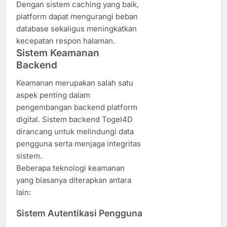
Dengan sistem caching yang baik,
platform dapat mengurangi beban
database sekaligus meningkatkan
kecepatan respon halaman.
Sistem Keamanan
Backend
Keamanan merupakan salah satu
aspek penting dalam
pengembangan backend platform
digital. Sistem backend Togel4D
dirancang untuk melindungi data
pengguna serta menjaga integritas
sistem.
Beberapa teknologi keamanan
yang biasanya diterapkan antara
lain:
Sistem Autentikasi Pengguna