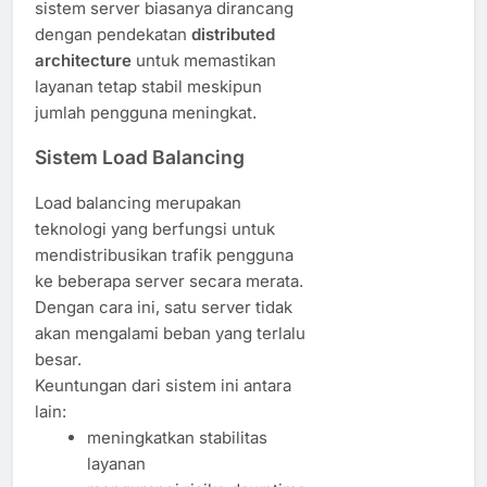
sistem server biasanya dirancang
dengan pendekatan
distributed
architecture
untuk memastikan
layanan tetap stabil meskipun
jumlah pengguna meningkat.
Sistem Load Balancing
Load balancing merupakan
teknologi yang berfungsi untuk
mendistribusikan trafik pengguna
ke beberapa server secara merata.
Dengan cara ini, satu server tidak
akan mengalami beban yang terlalu
besar.
Keuntungan dari sistem ini antara
lain:
meningkatkan stabilitas
layanan