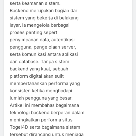
serta keamanan sistem.
Backend merupakan bagian dari
sistem yang bekerja di belakang
layar. Ia mengelola berbagai
proses penting seperti
penyimpanan data, autentikasi
pengguna, pengelolaan server,
serta komunikasi antara aplikasi
dan database. Tanpa sistem
backend yang kuat, sebuah
platform digital akan sulit
mempertahankan performa yang
konsisten ketika menghadapi
jumlah pengguna yang besar.
Artikel ini membahas bagaimana
teknologi backend berperan dalam
meningkatkan performa situs
Togel4D serta bagaimana sistem
tersebut dirancang untuk menjaga