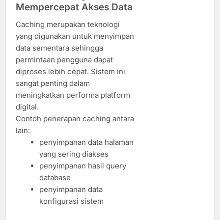
Mempercepat Akses Data
Caching merupakan teknologi
yang digunakan untuk menyimpan
data sementara sehingga
permintaan pengguna dapat
diproses lebih cepat. Sistem ini
sangat penting dalam
meningkatkan performa platform
digital.
Contoh penerapan caching antara
lain:
penyimpanan data halaman
yang sering diakses
penyimpanan hasil query
database
penyimpanan data
konfigurasi sistem