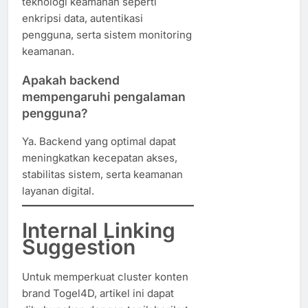
teknologi keamanan seperti
enkripsi data, autentikasi
pengguna, serta sistem monitoring
keamanan.
Apakah backend
mempengaruhi pengalaman
pengguna?
Ya. Backend yang optimal dapat
meningkatkan kecepatan akses,
stabilitas sistem, serta keamanan
layanan digital.
Internal Linking
Suggestion
Untuk memperkuat cluster konten
brand Togel4D, artikel ini dapat