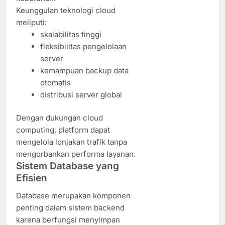
Keunggulan teknologi cloud
meliputi:
skalabilitas tinggi
fleksibilitas pengelolaan
server
kemampuan backup data
otomatis
distribusi server global
Dengan dukungan cloud
computing, platform dapat
mengelola lonjakan trafik tanpa
mengorbankan performa layanan.
Sistem Database yang
Efisien
Database merupakan komponen
penting dalam sistem backend
karena berfungsi menyimpan