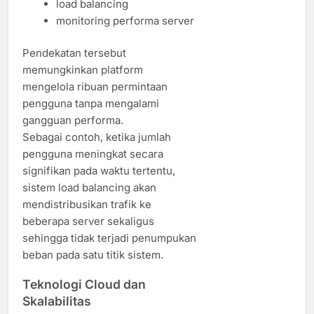
load balancing
monitoring performa server
Pendekatan tersebut
memungkinkan platform
mengelola ribuan permintaan
pengguna tanpa mengalami
gangguan performa.
Sebagai contoh, ketika jumlah
pengguna meningkat secara
signifikan pada waktu tertentu,
sistem load balancing akan
mendistribusikan trafik ke
beberapa server sekaligus
sehingga tidak terjadi penumpukan
beban pada satu titik sistem.
Teknologi Cloud dan
Skalabilitas