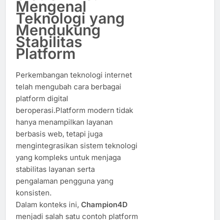
Mengenal
Teknologi yang
Mendukung
Stabilitas
Platform
Perkembangan teknologi internet
telah mengubah cara berbagai
platform digital
beroperasi.Platform modern tidak
hanya menampilkan layanan
berbasis web, tetapi juga
mengintegrasikan sistem teknologi
yang kompleks untuk menjaga
stabilitas layanan serta
pengalaman pengguna yang
konsisten.
Dalam konteks ini,
Champion4D
menjadi salah satu contoh platform