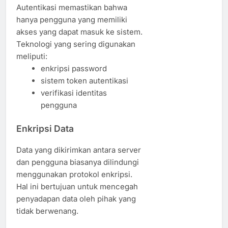
Autentikasi memastikan bahwa
hanya pengguna yang memiliki
akses yang dapat masuk ke sistem.
Teknologi yang sering digunakan
meliputi:
enkripsi password
sistem token autentikasi
verifikasi identitas
pengguna
Enkripsi Data
Data yang dikirimkan antara server
dan pengguna biasanya dilindungi
menggunakan protokol enkripsi.
Hal ini bertujuan untuk mencegah
penyadapan data oleh pihak yang
tidak berwenang.