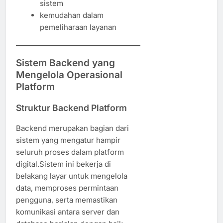
sistem
kemudahan dalam
pemeliharaan layanan
Sistem Backend yang
Mengelola Operasional
Platform
Struktur Backend Platform
Backend merupakan bagian dari
sistem yang mengatur hampir
seluruh proses dalam platform
digital.Sistem ini bekerja di
belakang layar untuk mengelola
data, memproses permintaan
pengguna, serta memastikan
komunikasi antara server dan