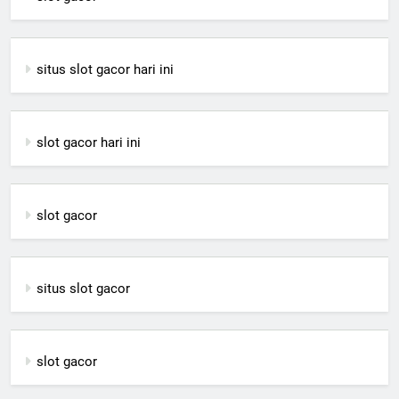
situs slot gacor hari ini
slot gacor hari ini
slot gacor
situs slot gacor
slot gacor