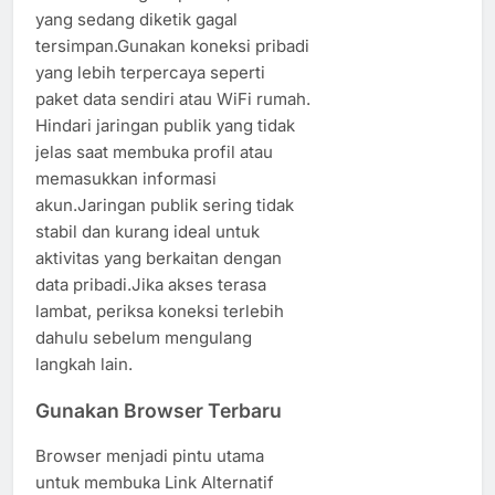
yang sedang diketik gagal
tersimpan.Gunakan koneksi pribadi
yang lebih terpercaya seperti
paket data sendiri atau WiFi rumah.
Hindari jaringan publik yang tidak
jelas saat membuka profil atau
memasukkan informasi
akun.Jaringan publik sering tidak
stabil dan kurang ideal untuk
aktivitas yang berkaitan dengan
data pribadi.Jika akses terasa
lambat, periksa koneksi terlebih
dahulu sebelum mengulang
langkah lain.
Gunakan Browser Terbaru
Browser menjadi pintu utama
untuk membuka Link Alternatif