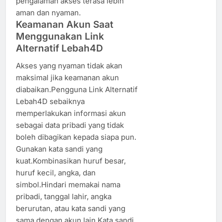
pengalaman akses terasa lebih
aman dan nyaman.
Keamanan Akun Saat
Menggunakan Link
Alternatif Lebah4D
Akses yang nyaman tidak akan
maksimal jika keamanan akun
diabaikan.Pengguna Link Alternatif
Lebah4D sebaiknya
memperlakukan informasi akun
sebagai data pribadi yang tidak
boleh dibagikan kepada siapa pun.
Gunakan kata sandi yang
kuat.Kombinasikan huruf besar,
huruf kecil, angka, dan
simbol.Hindari memakai nama
pribadi, tanggal lahir, angka
berurutan, atau kata sandi yang
sama dengan akun lain.Kata sandi