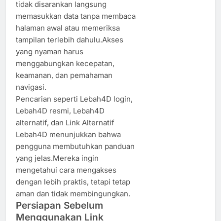
tidak disarankan langsung
memasukkan data tanpa membaca
halaman awal atau memeriksa
tampilan terlebih dahulu.Akses
yang nyaman harus
menggabungkan kecepatan,
keamanan, dan pemahaman
navigasi.
Pencarian seperti Lebah4D login,
Lebah4D resmi, Lebah4D
alternatif, dan Link Alternatif
Lebah4D menunjukkan bahwa
pengguna membutuhkan panduan
yang jelas.Mereka ingin
mengetahui cara mengakses
dengan lebih praktis, tetapi tetap
aman dan tidak membingungkan.
Persiapan Sebelum
Menggunakan Link