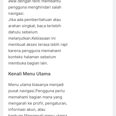
awal dengan teliti membantu
pengguna menghindari salah
navigasi.
Jika ada pemberitahuan atau
arahan singkat, baca terlebih
dahulu sebelum
melanjutkan.Kebiasaan ini
membuat akses terasa lebih rapi
karena pengguna memahami
konteks halaman sebelum
membuka bagian lain.
Kenali Menu Utama
Menu utama biasanya menjadi
pusat navigasi.Pengguna perlu
memahami bagian mana yang
mengarah ke profil, pengaturan,
informasi akun, atau
bantuan.Mengenali menu utama