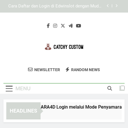
Skip
EDWINSLOT Login dan Pentingnya Navigasi
to
Sederhana bagi Pengguna
content
Login Edwinslot Alternatif untuk Akses Lebih
Lancar dan Aman
Cara Membuka TIARA4D Login melalui Mode
Penyamaran
Cara Daftar dan Login di Edwinslot dengan Mudah
untuk Pengguna Baru
EDWINSLOT Login dan Pentingnya Navigasi
Sederhana bagi Pengguna
Catchy Custom
Dapatkan T-Shirt Dan Merchandise Unik
Login Edwinslot Alternatif untuk Akses Lebih
NEWSLETTER
RANDOM NEWS
Lancar dan Aman
Dengan Desain Kustom Dari Catchy
Custom.
MENU
ara Membuka TIARA4D Login melalui Mode Penyamaran
HEADLINES
Weeks Ago