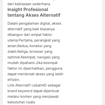
dari kebiasaan sederhana.
Insight Profesional
tentang Akses Alternatif
Dalam pengalaman digital, akses
alternatif yang baik biasanya
dibangun dari empat faktor
utama.Pertama, perangkat yang
aman.Kedua, koneksi yang
stabil.Ketiga, browser yang
optimal.Keempat, navigasi yang
mudah dipahami.Jika keempat
faktor ini diperhatikan, pengguna
dapat menikmati akses yang lebih
efisien.
Link Alternatif Lebah4D sebagai
brand keyword dapat diperkuat
melalui konten yang menjawab
kebutuhan nyata