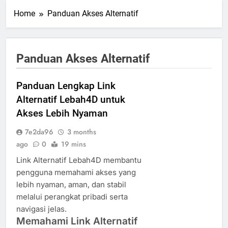
Home
Panduan Akses Alternatif
Panduan Akses Alternatif
Panduan Lengkap Link
Alternatif Lebah4D untuk
Akses Lebih Nyaman
7e2da96
3 months
ago
0
19 mins
Link Alternatif Lebah4D membantu
pengguna memahami akses yang
lebih nyaman, aman, dan stabil
melalui perangkat pribadi serta
navigasi jelas.
Memahami Link Alternatif