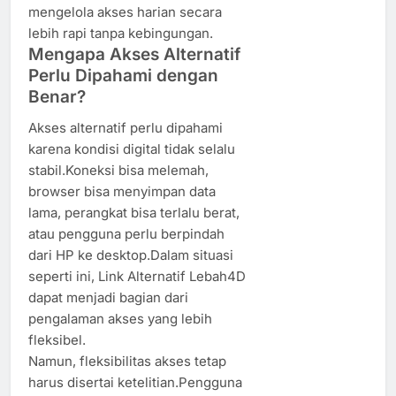
mengelola akses harian secara
lebih rapi tanpa kebingungan.
Mengapa Akses Alternatif
Perlu Dipahami dengan
Benar?
Akses alternatif perlu dipahami
karena kondisi digital tidak selalu
stabil.Koneksi bisa melemah,
browser bisa menyimpan data
lama, perangkat bisa terlalu berat,
atau pengguna perlu berpindah
dari HP ke desktop.Dalam situasi
seperti ini, Link Alternatif Lebah4D
dapat menjadi bagian dari
pengalaman akses yang lebih
fleksibel.
Namun, fleksibilitas akses tetap
harus disertai ketelitian.Pengguna