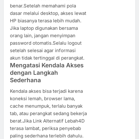
benar.Setelah memahami pola
dasar melalui desktop, akses lewat
HP biasanya terasa lebih mudah.
Jika laptop digunakan bersama
orang lain, jangan menyimpan
password otomatis.Selalu logout
setelah selesai agar informasi
akun tidak tertinggal di perangkat.
Mengatasi Kendala Akses
dengan Langkah
Sederhana
Kendala akses bisa terjadi karena
koneksi lemah, browser lama,
cache menumpuk, terlalu banyak
tab, atau perangkat sedang bekerja
berat.Jika Link Alternatif Lebah4D
terasa lambat, periksa penyebab
paling sederhana terlebih dahulu.