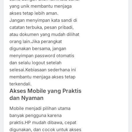
yang unik membantu menjaga
akses tetap lebih aman.
Jangan menyimpan kata sandi di
catatan terbuka, pesan pribadi,
atau dokumen yang mudah dilihat
orang lain.Jika perangkat
digunakan bersama, jangan
menyimpan password otomatis
dan selalu logout setelah
selesai.Kebiasaan sederhana ini
membantu menjaga akses tetap
terkendali.
Akses Mobile yang Praktis
dan Nyaman
Mobile menjadi pilihan utama
banyak pengguna karena
praktis.HP mudah dibawa, cepat
digunakan, dan cocok untuk akses