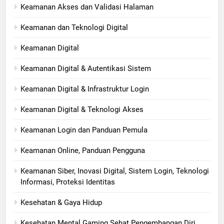
Keamanan Akses dan Validasi Halaman
Keamanan dan Teknologi Digital
Keamanan Digital
Keamanan Digital & Autentikasi Sistem
Keamanan Digital & Infrastruktur Login
Keamanan Digital & Teknologi Akses
Keamanan Login dan Panduan Pemula
Keamanan Online, Panduan Pengguna
Keamanan Siber, Inovasi Digital, Sistem Login, Teknologi
Informasi, Proteksi Identitas
Kesehatan & Gaya Hidup
Kesehatan Mental Gaming Sehat Pengembangan Diri