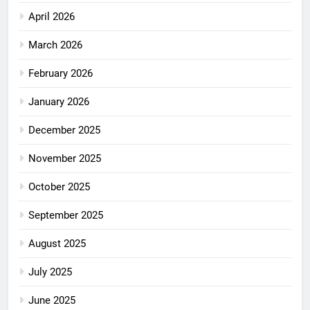
April 2026
March 2026
February 2026
January 2026
December 2025
November 2025
October 2025
September 2025
August 2025
July 2025
June 2025