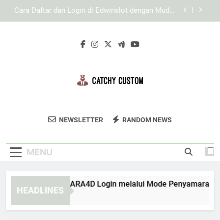
Skip
EDWINSLOT Login dan Pentingnya Navigasi
to
Sederhana bagi Pengguna
content
Login Edwinslot Alternatif untuk Akses Lebih
Lancar dan Aman
Cara Membuka TIARA4D Login melalui Mode
Penyamaran
Cara Daftar dan Login di Edwinslot dengan Mudah
untuk Pengguna Baru
EDWINSLOT Login dan Pentingnya Navigasi
Sederhana bagi Pengguna
Catchy Custom
Dapatkan T-Shirt Dan Merchandise Unik
Login Edwinslot Alternatif untuk Akses Lebih
NEWSLETTER
RANDOM NEWS
Lancar dan Aman
Dengan Desain Kustom Dari Catchy
Custom.
MENU
ara Membuka TIARA4D Login melalui Mode Penyamaran
HEADLINES
Weeks Ago