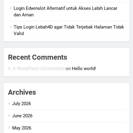
Login Edwinslot Alternatif untuk Akses Lebih Lancar
dan Aman
Tips Login Lebah4D agar Tidak Terjebak Halaman Tidak
Valid
Recent Comments
A WordPress Commenter
on
Hello world!
Archives
July 2026
June 2026
May 2026