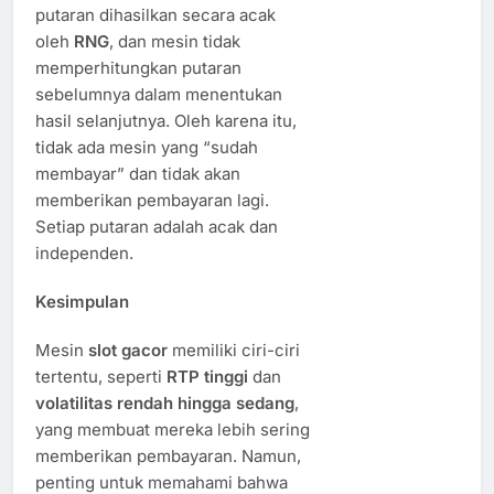
putaran dihasilkan secara acak
oleh
RNG
, dan mesin tidak
memperhitungkan putaran
sebelumnya dalam menentukan
hasil selanjutnya. Oleh karena itu,
tidak ada mesin yang “sudah
membayar” dan tidak akan
memberikan pembayaran lagi.
Setiap putaran adalah acak dan
independen.
Kesimpulan
Mesin
slot gacor
memiliki ciri-ciri
tertentu, seperti
RTP tinggi
dan
volatilitas rendah hingga sedang
,
yang membuat mereka lebih sering
memberikan pembayaran. Namun,
penting untuk memahami bahwa