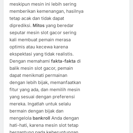
meskipun mesin ini lebih sering
memberikan kemenangan, hasilnya
tetap acak dan tidak dapat
diprediksi.
Mitos
yang beredar
seputar mesin slot gacor sering
kali membuat pemain merasa
optimis atau kecewa karena
ekspektasi yang tidak realistis.
Dengan memahami
fakta-fakta
di
balik mesin slot gacor, pemain
dapat menikmati permainan
dengan lebih bijak, memanfaatkan
fitur yang ada, dan memilih mesin
yang sesuai dengan preferensi
mereka. Ingatlah untuk selalu
bermain dengan bijak dan
mengelola
bankroll
Anda dengan
hati-hati, karena mesin slot tetap
bergantung pada keberuntungan.