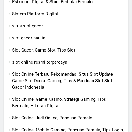
Psikologi Digital & Studi Perilaku Pemain
Sistem Platform Digital
situs slot gacor
slot gacor hari ini
Slot Gacor, Game Slot, Tips Slot
slot online resmi terpercaya
Slot Online Terbaru Rekomendasi Situs Slot Update
Game Slot Dunia iGaming Tips & Panduan Slot Slot
Gacor Indonesia
Slot Online, Game Kasino, Strategi Gaming, Tips
Bermain, Hiburan Digital
Slot Online, Judi Online, Panduan Pemain
Slot Online, Mobile Gaming, Panduan Pemula, Tips Login,