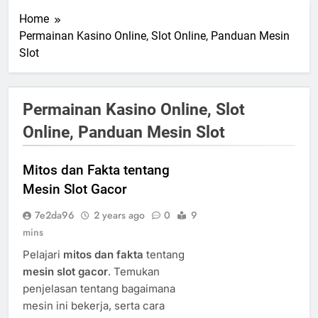
Home
Permainan Kasino Online, Slot Online, Panduan Mesin
Slot
Permainan Kasino Online, Slot
Online, Panduan Mesin Slot
Mitos dan Fakta tentang
Mesin Slot Gacor
7e2da96
2 years ago
0
9
mins
Pelajari
mitos dan fakta
tentang
mesin slot gacor
. Temukan
penjelasan tentang bagaimana
mesin ini bekerja, serta cara