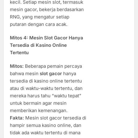
kecil. Setiap mesin slot, termasuk
mesin gacor, bekerja berdasarkan
RNG, yang mengatur setiap
putaran dengan cara acak.
Mitos 4: Mesin Slot Gacor Hanya
Tersedia di Kasino Online
Tertentu
Mitos:
Beberapa pemain percaya
bahwa mesin
slot gacor
hanya
tersedia di kasino online tertentu
atau di waktu-waktu tertentu, dan
mereka harus tahu “waktu tepat”
untuk bermain agar mesin
memberikan kemenangan.
Fakta:
Mesin slot gacor tersedia di
hampir semua kasino online, dan
tidak ada waktu tertentu di mana