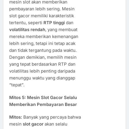
mesin slot akan memberikan
pembayaran lebih sering. Mesin
slot gacor memiliki karakteristik
tertentu, seperti
RTP tinggi
dan
volatilitas rendah
, yang membuat
mereka memberikan kemenangan
lebih sering, tetapi ini tetap acak
dan tidak tergantung pada waktu.
Dengan demikian, memilih mesin
yang tepat berdasarkan RTP dan
volatilitas lebih penting daripada
menunggu waktu yang dianggap
“tepat”.
Mitos 5: Mesin Slot Gacor Selalu
Memberikan Pembayaran Besar
Mitos:
Banyak yang percaya bahwa
mesin
slot gacor
akan selalu