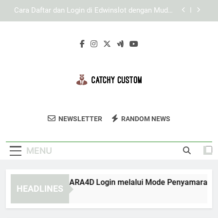
Skip
EDWINSLOT Login dan Pentingnya Navigasi
to
Sederhana bagi Pengguna
content
Login Edwinslot Alternatif untuk Akses Lebih
Lancar dan Aman
Cara Membuka TIARA4D Login melalui Mode
Penyamaran
Cara Daftar dan Login di Edwinslot dengan Mudah
untuk Pengguna Baru
EDWINSLOT Login dan Pentingnya Navigasi
Sederhana bagi Pengguna
Catchy Custom
Dapatkan T-Shirt Dan Merchandise Unik
Login Edwinslot Alternatif untuk Akses Lebih
NEWSLETTER
RANDOM NEWS
Lancar dan Aman
Dengan Desain Kustom Dari Catchy
Custom.
MENU
ara Membuka TIARA4D Login melalui Mode Penyamaran
HEADLINES
Weeks Ago