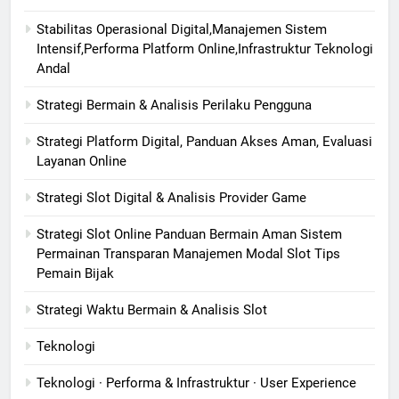
Stabilitas Operasional Digital,Manajemen Sistem
Intensif,Performa Platform Online,Infrastruktur Teknologi
Andal
Strategi Bermain & Analisis Perilaku Pengguna
Strategi Platform Digital, Panduan Akses Aman, Evaluasi
Layanan Online
Strategi Slot Digital & Analisis Provider Game
Strategi Slot Online Panduan Bermain Aman Sistem
Permainan Transparan Manajemen Modal Slot Tips
Pemain Bijak
Strategi Waktu Bermain & Analisis Slot
Teknologi
Teknologi · Performa & Infrastruktur · User Experience