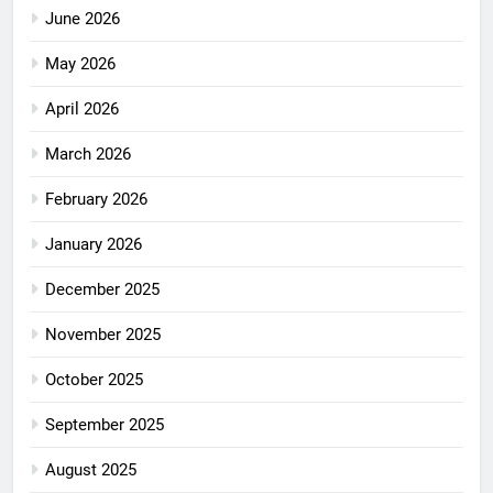
June 2026
May 2026
April 2026
March 2026
February 2026
January 2026
December 2025
November 2025
October 2025
September 2025
August 2025