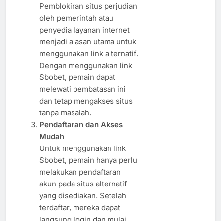
Pemblokiran situs perjudian
oleh pemerintah atau
penyedia layanan internet
menjadi alasan utama untuk
menggunakan link alternatif.
Dengan menggunakan link
Sbobet, pemain dapat
melewati pembatasan ini
dan tetap mengakses situs
tanpa masalah.
Pendaftaran dan Akses
Mudah
Untuk menggunakan link
Sbobet, pemain hanya perlu
melakukan pendaftaran
akun pada situs alternatif
yang disediakan. Setelah
terdaftar, mereka dapat
langsung login dan mulai