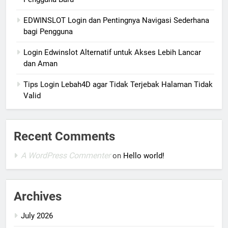
EDWINSLOT Login dan Pentingnya Navigasi Sederhana
bagi Pengguna
Login Edwinslot Alternatif untuk Akses Lebih Lancar
dan Aman
Tips Login Lebah4D agar Tidak Terjebak Halaman Tidak
Valid
Recent Comments
A WordPress Commenter
on
Hello world!
Archives
July 2026