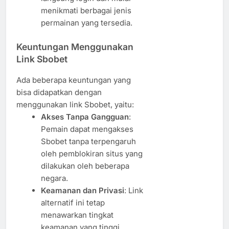
menikmati berbagai jenis
permainan yang tersedia.
Keuntungan Menggunakan
Link Sbobet
Ada beberapa keuntungan yang
bisa didapatkan dengan
menggunakan link Sbobet, yaitu:
Akses Tanpa Gangguan
:
Pemain dapat mengakses
Sbobet tanpa terpengaruh
oleh pemblokiran situs yang
dilakukan oleh beberapa
negara.
Keamanan dan Privasi
: Link
alternatif ini tetap
menawarkan tingkat
keamanan yang tinggi,