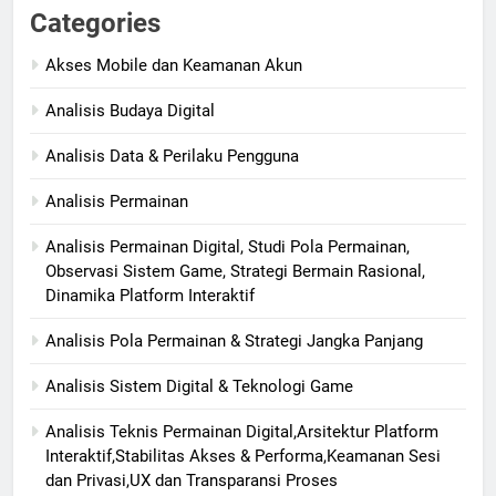
Categories
Akses Mobile dan Keamanan Akun
Analisis Budaya Digital
Analisis Data & Perilaku Pengguna
Analisis Permainan​
Analisis Permainan Digital, Studi Pola Permainan,
Observasi Sistem Game, Strategi Bermain Rasional,
Dinamika Platform Interaktif
Analisis Pola Permainan & Strategi Jangka Panjang
Analisis Sistem Digital & Teknologi Game
Analisis Teknis Permainan Digital,Arsitektur Platform
Interaktif,Stabilitas Akses & Performa,Keamanan Sesi
dan Privasi,UX dan Transparansi Proses