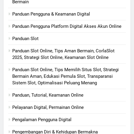
Bermain
Panduan Pengguna & Keamanan Digital
Panduan Pengguna Platform Digital Akses Akun Online
Panduan Slot
Panduan Slot Online, Tips Aman Bermain, CorlaSlot
2025, Strategi Slot Online, Keamanan Slot Online
Panduan Slot Online, Tips Memilih Situs Slot, Strategi
Bermain Aman, Edukasi Pemula Slot, Transparansi
Sistem Slot, Optimalisasi Peluang Menang
Panduan, Tutorial, Keamanan Online
Pelayanan Digital, Permainan Online
Pengalaman Pengguna Digital
Pengembangan Diri & Kehidupan Bermakna