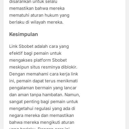
disarankan untuk selalu
memastikan bahwa mereka
mematuhi aturan hukum yang
berlaku di wilayah mereka.
Kesimpulan
Link Sbobet adalah cara yang
efektif bagi pemain untuk
mengakses platform Sbobet
meskipun situs resminya diblokir.
Dengan memahami cara kerja link
ini, pemain dapat terus menikmati
pengalaman bermain yang lancar
dan aman tanpa hambatan. Namun,
sangat penting bagi pemain untuk
mengetahui regulasi yang ada di
negara mereka dan memastikan
bahwa mereka mengikuti aturan