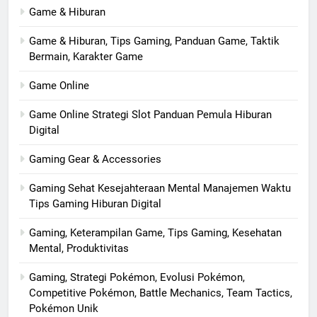
Game & Hiburan
Game & Hiburan, Tips Gaming, Panduan Game, Taktik
Bermain, Karakter Game
Game Online
Game Online Strategi Slot Panduan Pemula Hiburan
Digital
Gaming Gear & Accessories
Gaming Sehat Kesejahteraan Mental Manajemen Waktu
Tips Gaming Hiburan Digital
Gaming, Keterampilan Game, Tips Gaming, Kesehatan
Mental, Produktivitas
Gaming, Strategi Pokémon, Evolusi Pokémon,
Competitive Pokémon, Battle Mechanics, Team Tactics,
Pokémon Unik