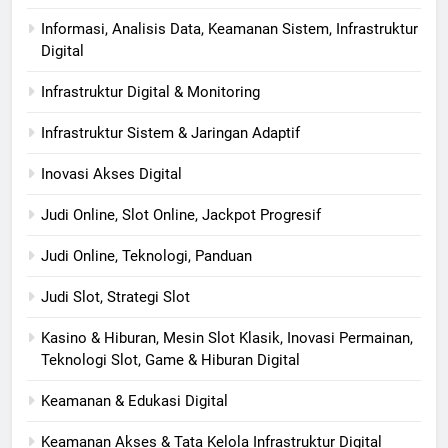
Informasi, Analisis Data, Keamanan Sistem, Infrastruktur
Digital
Infrastruktur Digital & Monitoring
Infrastruktur Sistem & Jaringan Adaptif
Inovasi Akses Digital
Judi Online, Slot Online, Jackpot Progresif
Judi Online, Teknologi, Panduan
Judi Slot, Strategi Slot
Kasino & Hiburan, Mesin Slot Klasik, Inovasi Permainan,
Teknologi Slot, Game & Hiburan Digital
Keamanan & Edukasi Digital
Keamanan Akses & Tata Kelola Infrastruktur Digital