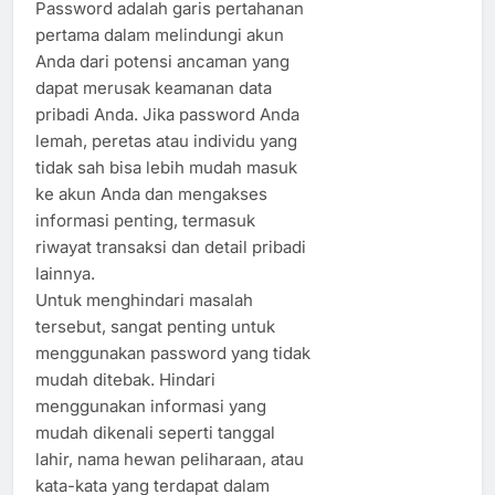
Password adalah garis pertahanan
pertama dalam melindungi akun
Anda dari potensi ancaman yang
dapat merusak keamanan data
pribadi Anda. Jika password Anda
lemah, peretas atau individu yang
tidak sah bisa lebih mudah masuk
ke akun Anda dan mengakses
informasi penting, termasuk
riwayat transaksi dan detail pribadi
lainnya.
Untuk menghindari masalah
tersebut, sangat penting untuk
menggunakan password yang tidak
mudah ditebak. Hindari
menggunakan informasi yang
mudah dikenali seperti tanggal
lahir, nama hewan peliharaan, atau
kata-kata yang terdapat dalam