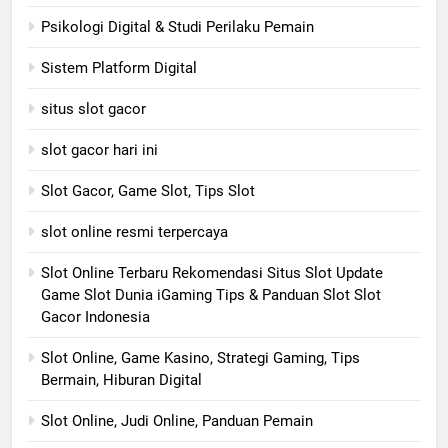
Psikologi Digital & Studi Perilaku Pemain
Sistem Platform Digital
situs slot gacor
slot gacor hari ini
Slot Gacor, Game Slot, Tips Slot
slot online resmi terpercaya
Slot Online Terbaru Rekomendasi Situs Slot Update
Game Slot Dunia iGaming Tips & Panduan Slot Slot
Gacor Indonesia
Slot Online, Game Kasino, Strategi Gaming, Tips
Bermain, Hiburan Digital
Slot Online, Judi Online, Panduan Pemain