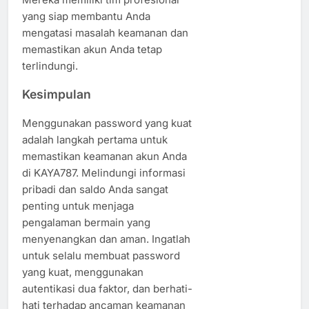
yang siap membantu Anda
mengatasi masalah keamanan dan
memastikan akun Anda tetap
terlindungi.
Kesimpulan
Menggunakan password yang kuat
adalah langkah pertama untuk
memastikan keamanan akun Anda
di KAYA787. Melindungi informasi
pribadi dan saldo Anda sangat
penting untuk menjaga
pengalaman bermain yang
menyenangkan dan aman. Ingatlah
untuk selalu membuat password
yang kuat, menggunakan
autentikasi dua faktor, dan berhati-
hati terhadap ancaman keamanan