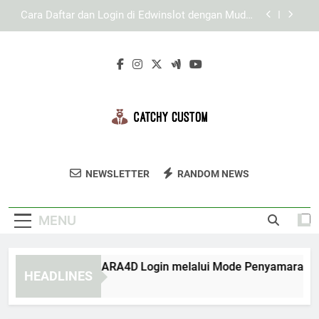
Skip
EDWINSLOT Login dan Pentingnya Navigasi
to
Sederhana bagi Pengguna
content
Login Edwinslot Alternatif untuk Akses Lebih
Lancar dan Aman
Cara Membuka TIARA4D Login melalui Mode
Penyamaran
Cara Daftar dan Login di Edwinslot dengan Mudah
untuk Pengguna Baru
EDWINSLOT Login dan Pentingnya Navigasi
Sederhana bagi Pengguna
Catchy Custom
Dapatkan T-Shirt Dan Merchandise Unik
Login Edwinslot Alternatif untuk Akses Lebih
NEWSLETTER
RANDOM NEWS
Lancar dan Aman
Dengan Desain Kustom Dari Catchy
Custom.
MENU
ara Membuka TIARA4D Login melalui Mode Penyamaran
HEADLINES
Month Ago