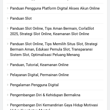
Panduan Pengguna Platform Digital Akses Akun Online
Panduan Slot
Panduan Slot Online, Tips Aman Bermain, CorlaSlot
2025, Strategi Slot Online, Keamanan Slot Online
Panduan Slot Online, Tips Memilih Situs Slot, Strategi
Bermain Aman, Edukasi Pemula Slot, Transparansi
Sistem Slot, Optimalisasi Peluang Menang
Panduan, Tutorial, Keamanan Online
Pelayanan Digital, Permainan Online
Pengalaman Pengguna Digital
Pengembangan Diri & Kehidupan Bermakna
Pengembangan Diri Kemandirian Gaya Hidup Motivasi