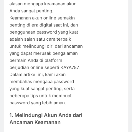
alasan mengapa keamanan akun
Anda sangat penting.
Keamanan akun online semakin
penting di era digital saat ini, dan
penggunaan password yang kuat
adalah salah satu cara terbaik
untuk melindungi diri dari ancaman
yang dapat merusak pengalaman
bermain Anda di platform
perjudian online seperti KAYA787.
Dalam artikel ini, kami akan
membahas mengapa password
yang kuat sangat penting, serta
beberapa tips untuk membuat
password yang lebih aman.
1.
Melindungi Akun Anda dari
Ancaman Keamanan