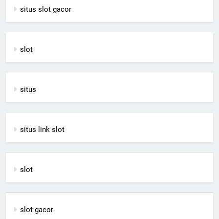
situs slot gacor
slot
situs
situs link slot
slot
slot gacor