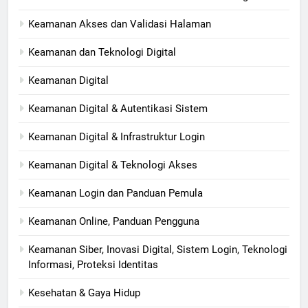
Keamanan Akses dan Validasi Halaman
Keamanan dan Teknologi Digital
Keamanan Digital
Keamanan Digital & Autentikasi Sistem
Keamanan Digital & Infrastruktur Login
Keamanan Digital & Teknologi Akses
Keamanan Login dan Panduan Pemula
Keamanan Online, Panduan Pengguna
Keamanan Siber, Inovasi Digital, Sistem Login, Teknologi
Informasi, Proteksi Identitas
Kesehatan & Gaya Hidup