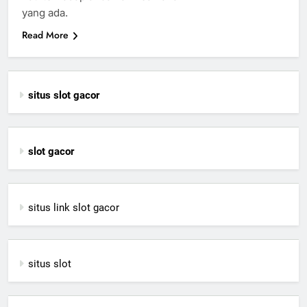
yang ada.
Read More
situs slot gacor
slot gacor
situs link slot gacor
situs slot