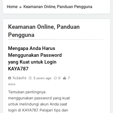
Home
Keamanan Online, Panduan Pengguna
Keamanan Online, Panduan
Pengguna
Mengapa Anda Harus
Menggunakan Password
yang Kuat untuk Login
KAYA787
7e2da96
2 years ago
0
7
mins
Temukan pentingnya
menggunakan password yang kuat
untuk melindungi akun Anda saat
login di KAYA787. Pelajari tips dan