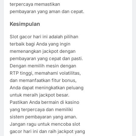
terpercaya memastikan
pembayaran yang aman dan cepat.
Kesimpulan
Slot gacor hari ini adalah pilihan
terbaik bagi Anda yang ingin
memenangkan jackpot dengan
pembayaran yang cepat dan pasti.
Dengan memilih mesin dengan
RTP tinggi, memahami volatilitas,
dan memanfaatkan fitur bonus,
Anda dapat meningkatkan peluang
untuk meraih jackpot besar.
Pastikan Anda bermain di kasino
yang terpercaya dan memiliki
sistem pembayaran yang aman.
Jangan ragu untuk mencoba slot
gacor hari ini dan raih jackpot yang