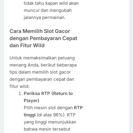
tidak tahu kapan wild akan
muncul dan mengubah
jalannya permainan.
Cara Memilih Slot Gacor
dengan Pembayaran Cepat
dan Fitur Wild
Untuk memaksimalkan peluang
menang Anda, berikut beberapa
tips dalam memilih slot gacor
dengan pembayaran cepat dan
fitur wild:
Periksa RTP (Return to
Player)
Pilih mesin slot dengan
RTP
tinggi
(di atas 96%). RTP
yang tinggi menunjukkan
bahwa mesin tersebut