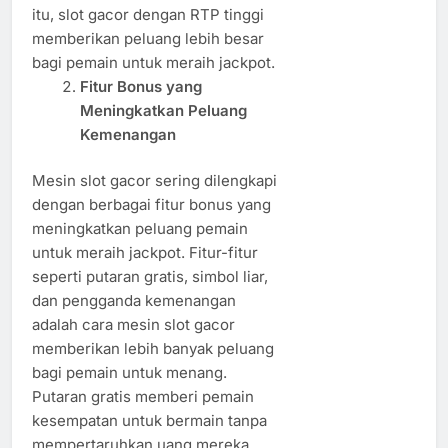
itu, slot gacor dengan RTP tinggi
memberikan peluang lebih besar
bagi pemain untuk meraih jackpot.
Fitur Bonus yang
Meningkatkan Peluang
Kemenangan
Mesin slot gacor sering dilengkapi
dengan berbagai fitur bonus yang
meningkatkan peluang pemain
untuk meraih jackpot. Fitur-fitur
seperti putaran gratis, simbol liar,
dan pengganda kemenangan
adalah cara mesin slot gacor
memberikan lebih banyak peluang
bagi pemain untuk menang.
Putaran gratis memberi pemain
kesempatan untuk bermain tanpa
mempertaruhkan uang mereka,