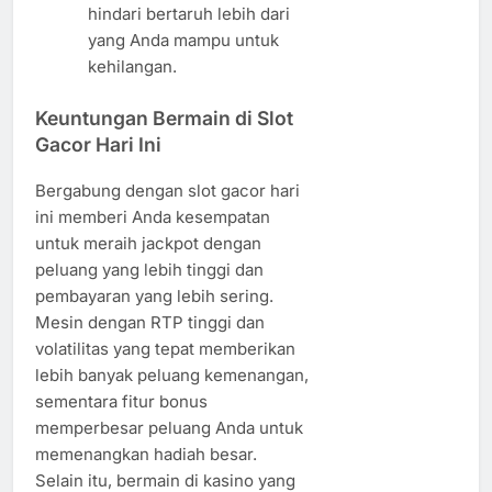
hindari bertaruh lebih dari
yang Anda mampu untuk
kehilangan.
Keuntungan Bermain di Slot
Gacor Hari Ini
Bergabung dengan slot gacor hari
ini memberi Anda kesempatan
untuk meraih jackpot dengan
peluang yang lebih tinggi dan
pembayaran yang lebih sering.
Mesin dengan RTP tinggi dan
volatilitas yang tepat memberikan
lebih banyak peluang kemenangan,
sementara fitur bonus
memperbesar peluang Anda untuk
memenangkan hadiah besar.
Selain itu, bermain di kasino yang