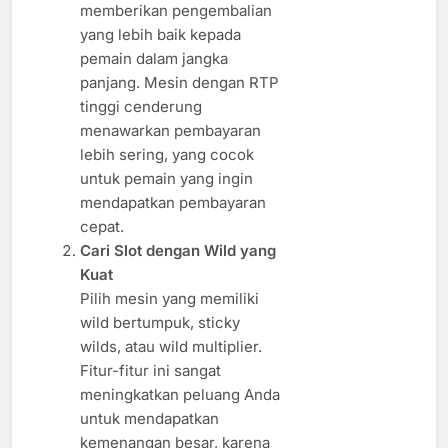
memberikan pengembalian
yang lebih baik kepada
pemain dalam jangka
panjang. Mesin dengan RTP
tinggi cenderung
menawarkan pembayaran
lebih sering, yang cocok
untuk pemain yang ingin
mendapatkan pembayaran
cepat.
Cari Slot dengan Wild yang
Kuat
Pilih mesin yang memiliki
wild bertumpuk, sticky
wilds, atau wild multiplier.
Fitur-fitur ini sangat
meningkatkan peluang Anda
untuk mendapatkan
kemenangan besar, karena