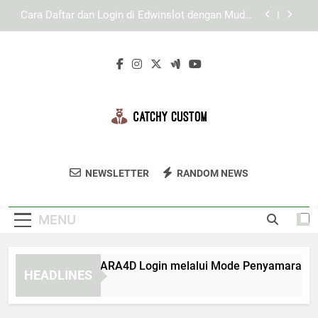
Skip
EDWINSLOT Login dan Pentingnya Navigasi
to
Sederhana bagi Pengguna
content
Login Edwinslot Alternatif untuk Akses Lebih
Lancar dan Aman
Cara Membuka TIARA4D Login melalui Mode
Penyamaran
Cara Daftar dan Login di Edwinslot dengan Mudah
untuk Pengguna Baru
EDWINSLOT Login dan Pentingnya Navigasi
Sederhana bagi Pengguna
Catchy Custom
Dapatkan T-Shirt Dan Merchandise Unik
Login Edwinslot Alternatif untuk Akses Lebih
NEWSLETTER
RANDOM NEWS
Lancar dan Aman
Dengan Desain Kustom Dari Catchy
Custom.
MENU
ra Membuka TIARA4D Login melalui Mode Penyamaran
HEADLINES
Weeks Ago