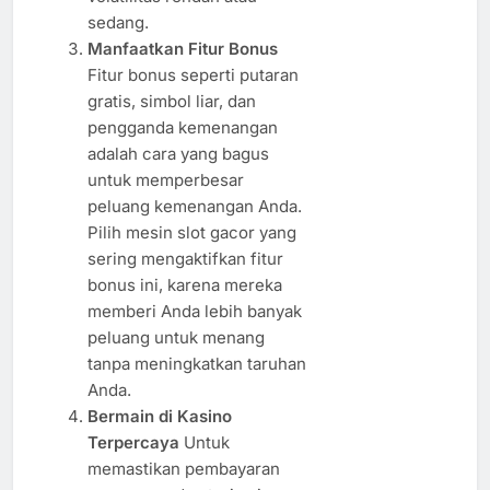
sedang.
Manfaatkan Fitur Bonus
Fitur bonus seperti putaran
gratis, simbol liar, dan
pengganda kemenangan
adalah cara yang bagus
untuk memperbesar
peluang kemenangan Anda.
Pilih mesin slot gacor yang
sering mengaktifkan fitur
bonus ini, karena mereka
memberi Anda lebih banyak
peluang untuk menang
tanpa meningkatkan taruhan
Anda.
Bermain di Kasino
Terpercaya
Untuk
memastikan pembayaran