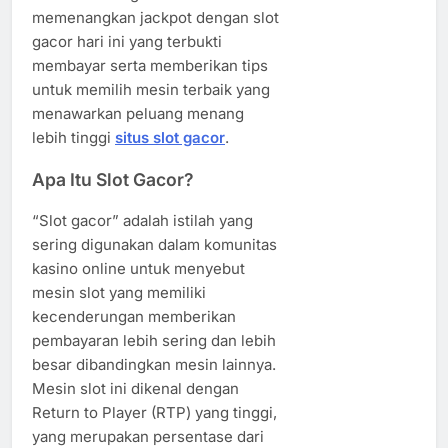
memenangkan jackpot dengan slot
gacor hari ini yang terbukti
membayar serta memberikan tips
untuk memilih mesin terbaik yang
menawarkan peluang menang
lebih tinggi
situs slot gacor
.
Apa Itu Slot Gacor?
“Slot gacor” adalah istilah yang
sering digunakan dalam komunitas
kasino online untuk menyebut
mesin slot yang memiliki
kecenderungan memberikan
pembayaran lebih sering dan lebih
besar dibandingkan mesin lainnya.
Mesin slot ini dikenal dengan
Return to Player (RTP) yang tinggi,
yang merupakan persentase dari