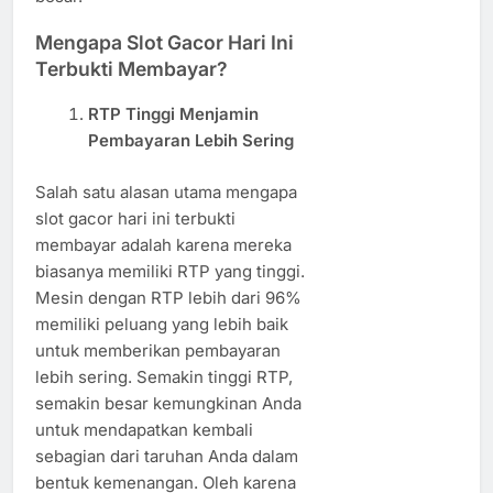
Mengapa Slot Gacor Hari Ini
Terbukti Membayar?
RTP Tinggi Menjamin
Pembayaran Lebih Sering
Salah satu alasan utama mengapa
slot gacor hari ini terbukti
membayar adalah karena mereka
biasanya memiliki RTP yang tinggi.
Mesin dengan RTP lebih dari 96%
memiliki peluang yang lebih baik
untuk memberikan pembayaran
lebih sering. Semakin tinggi RTP,
semakin besar kemungkinan Anda
untuk mendapatkan kembali
sebagian dari taruhan Anda dalam
bentuk kemenangan. Oleh karena