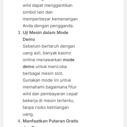
wild dapat menggantikan
simbol lain dan
memperbesar kemenangan
Anda dengan pengganda.
Uji Mesin dalam Mode
Demo
Sebelum bertaruh dengan
uang asli, banyak kasino
online menawarkan
mode
demo
untuk mencoba
berbagai mesin slot.
Gunakan mode ini untuk
memahami bagaimana fitur
wild dan pembayaran cepat
bekerja di mesin tertentu,
tanpa risiko kehilangan
uang.
Manfaatkan Putaran Gratis