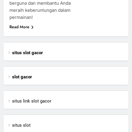
berguna dan membantu Anda
meraih keberuntungan dalam
permainan!
Read More
situs slot gacor
slot gacor
situs link slot gacor
situs slot