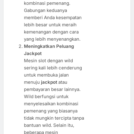
kombinasi pemenang.
Gabungan keduanya
memberi Anda kesempatan
lebih besar untuk meraih
kemenangan dengan cara
yang lebih menyenangkan.
Meningkatkan Peluang
Jackpot
Mesin slot dengan wild
sering kali lebih cenderung
untuk membuka jalan
menuju
jackpot
atau
pembayaran besar lainnya.
Wild berfungsi untuk
menyelesaikan kombinasi
pemenang yang biasanya
tidak mungkin tercipta tanpa
bantuan wild. Selain itu,
beberapa mesin