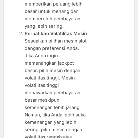
memberikan peluang lebih
besar untuk menang dan
memperoleh pembayaran
yang lebih sering.
Perhatikan Volatilitas Mesin
Sesuaikan pilihan mesin slot
dengan preferensi Anda.
Jika Anda ingin
memenangkan jackpot
besar, pilih mesin dengan
volatilitas tinggi. Mesin
volatilitas tinggi
menawarkan pembayaran
besar meskipun
kemenangan lebih jarang.
Namun, jika Anda lebih suka
kemenangan yang lebih
sering, pilih mesin dengan
volatilitas rendah atau