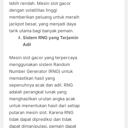
lebih rendah. Mesin slot gacor
dengan volatilitas tinggi
memberikan peluang untuk meraih
jackpot besar, yang menjadi daya
tarik utama bagi banyak pemain.
Sistem RNG yang Terjamin
Adil
Mesin slot gacor yang terpercaya
menggunakan sistem Random
Number Generator (RNG) untuk
memastikan hasil yang
sepenuhnya acak dan adil. RNG
adalah perangkat lunak yang
menghasilkan urutan angka acak
untuk menentukan hasil dari setiap
putaran mesin slot. Karena RNG
tidak dapat diprediksi dan tidak
dapat dimanipulasi, pemain dapat