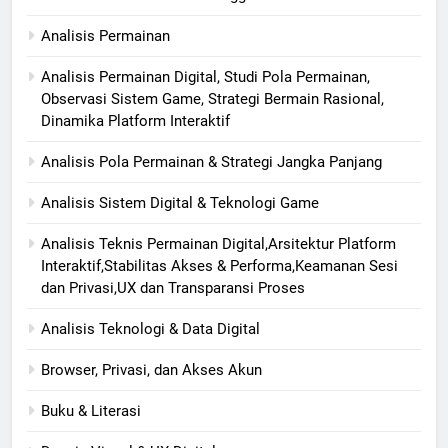
Analisis Permainan​
Analisis Permainan Digital, Studi Pola Permainan,
Observasi Sistem Game, Strategi Bermain Rasional,
Dinamika Platform Interaktif
Analisis Pola Permainan & Strategi Jangka Panjang
Analisis Sistem Digital & Teknologi Game
Analisis Teknis Permainan Digital,Arsitektur Platform
Interaktif,Stabilitas Akses & Performa,Keamanan Sesi
dan Privasi,UX dan Transparansi Proses
Analisis Teknologi & Data Digital
Browser, Privasi, dan Akses Akun
Buku & Literasi