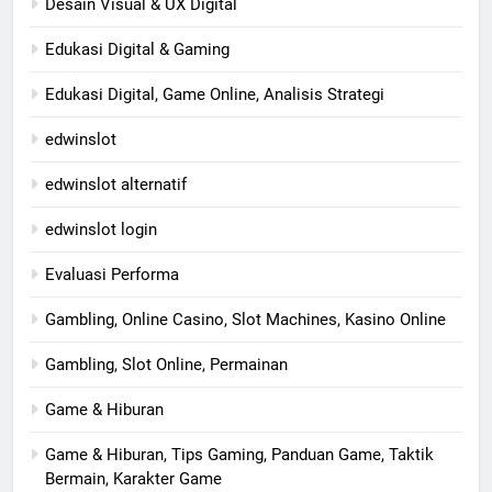
Desain Visual & UX Digital
Edukasi Digital & Gaming
Edukasi Digital, Game Online, Analisis Strategi
edwinslot
edwinslot alternatif
edwinslot login
Evaluasi Performa
Gambling, Online Casino, Slot Machines, Kasino Online
Gambling, Slot Online, Permainan
Game & Hiburan
Game & Hiburan, Tips Gaming, Panduan Game, Taktik
Bermain, Karakter Game