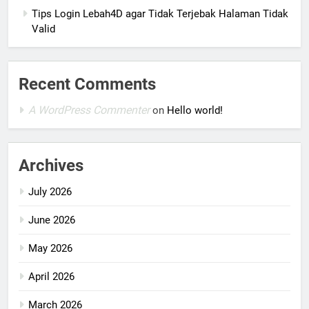
Tips Login Lebah4D agar Tidak Terjebak Halaman Tidak
Valid
Recent Comments
A WordPress Commenter
on
Hello world!
Archives
July 2026
June 2026
May 2026
April 2026
March 2026