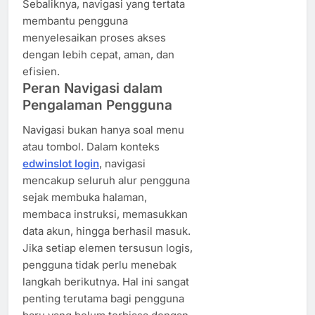
Sebaliknya, navigasi yang tertata
membantu pengguna
menyelesaikan proses akses
dengan lebih cepat, aman, dan
efisien.
Peran Navigasi dalam
Pengalaman Pengguna
Navigasi bukan hanya soal menu
atau tombol. Dalam konteks
edwinslot login
, navigasi
mencakup seluruh alur pengguna
sejak membuka halaman,
membaca instruksi, memasukkan
data akun, hingga berhasil masuk.
Jika setiap elemen tersusun logis,
pengguna tidak perlu menebak
langkah berikutnya. Hal ini sangat
penting terutama bagi pengguna