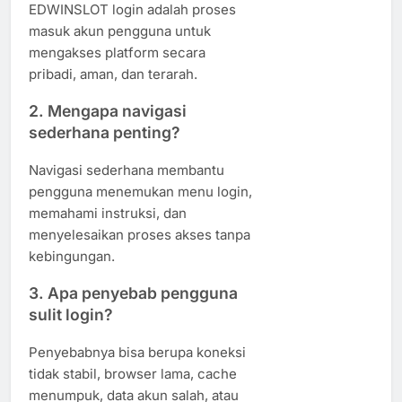
EDWINSLOT login adalah proses
masuk akun pengguna untuk
mengakses platform secara
pribadi, aman, dan terarah.
2. Mengapa navigasi
sederhana penting?
Navigasi sederhana membantu
pengguna menemukan menu login,
memahami instruksi, dan
menyelesaikan proses akses tanpa
kebingungan.
3. Apa penyebab pengguna
sulit login?
Penyebabnya bisa berupa koneksi
tidak stabil, browser lama, cache
menumpuk, data akun salah, atau