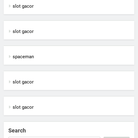
slot gacor
slot gacor
spaceman
slot gacor
slot gacor
Search