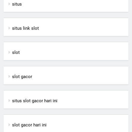
situs
situs link slot
slot
slot gacor
situs slot gacor hari ini
slot gacor hari ini