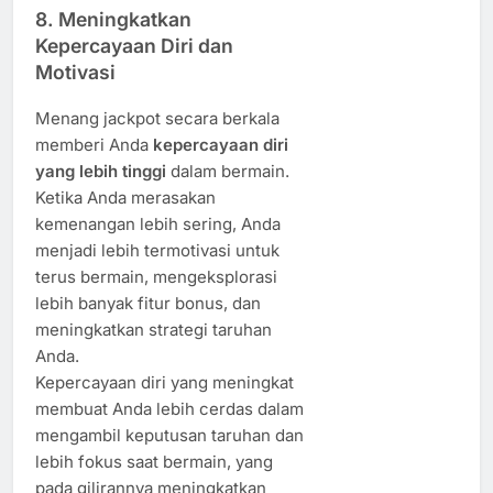
8.
Meningkatkan
Kepercayaan Diri dan
Motivasi
Menang jackpot secara berkala
memberi Anda
kepercayaan diri
yang lebih tinggi
dalam bermain.
Ketika Anda merasakan
kemenangan lebih sering, Anda
menjadi lebih termotivasi untuk
terus bermain, mengeksplorasi
lebih banyak fitur bonus, dan
meningkatkan strategi taruhan
Anda.
Kepercayaan diri yang meningkat
membuat Anda lebih cerdas dalam
mengambil keputusan taruhan dan
lebih fokus saat bermain, yang
pada gilirannya meningkatkan