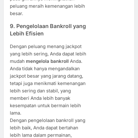
peluang meraih kemenangan lebih
besar.
9.
Pengelolaan Bankroll yang
Lebih Efisien
Dengan peluang menang jackpot
yang lebih sering, Anda dapat lebih
mudah
mengelola bankroll
Anda.
Anda tidak hanya mengandalkan
jackpot besar yang jarang datang,
tetapi juga menikmati kemenangan
lebih sering dan stabil, yang
memberi Anda lebih banyak
kesempatan untuk bermain lebih
lama.
Dengan pengelolaan bankroll yang
lebih baik, Anda dapat bertahan
lebih lama dalam permainan,