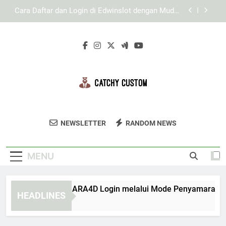
Skip
EDWINSLOT Login dan Pentingnya Navigasi
to
Sederhana bagi Pengguna
content
Login Edwinslot Alternatif untuk Akses Lebih
Lancar dan Aman
Cara Membuka TIARA4D Login melalui Mode
Penyamaran
Cara Daftar dan Login di Edwinslot dengan Mudah
untuk Pengguna Baru
EDWINSLOT Login dan Pentingnya Navigasi
Sederhana bagi Pengguna
Catchy Custom
Dapatkan T-Shirt Dan Merchandise Unik
Login Edwinslot Alternatif untuk Akses Lebih
NEWSLETTER
RANDOM NEWS
Lancar dan Aman
Dengan Desain Kustom Dari Catchy
Custom.
MENU
ara Membuka TIARA4D Login melalui Mode Penyamaran
HEADLINES
Month Ago