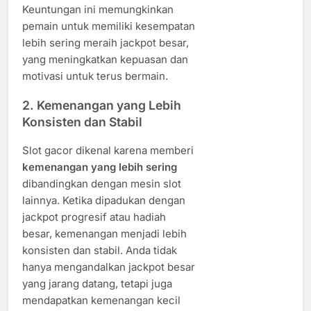
Keuntungan ini memungkinkan
pemain untuk memiliki kesempatan
lebih sering meraih jackpot besar,
yang meningkatkan kepuasan dan
motivasi untuk terus bermain.
2.
Kemenangan yang Lebih
Konsisten dan Stabil
Slot gacor dikenal karena memberi
kemenangan yang lebih sering
dibandingkan dengan mesin slot
lainnya. Ketika dipadukan dengan
jackpot progresif atau hadiah
besar, kemenangan menjadi lebih
konsisten dan stabil. Anda tidak
hanya mengandalkan jackpot besar
yang jarang datang, tetapi juga
mendapatkan kemenangan kecil