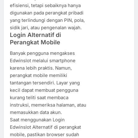
efisiensi, tetapi sebaiknya hanya
digunakan pada perangkat pribadi
yang terlindungi dengan PIN, pola,
sidik jari, atau pengenalan wajah.
Login Alternatif di
Perangkat Mobile
Banyak pengguna mengakses
Edwinslot melalui smartphone
karena lebih praktis. Namun,
perangkat mobile memiliki
tantangan tersendiri. Layar yang
kecil dapat membuat pengguna
kurang teliti saat membaca
instruksi, memeriksa halaman, atau
memasukkan data akun.
Saat menggunakan Login
Edwinslot Alternatif di perangkat
mobile, pastikan browser sudah