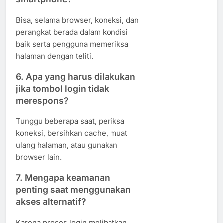
Bisa, selama browser, koneksi, dan
perangkat berada dalam kondisi
baik serta pengguna memeriksa
halaman dengan teliti.
6. Apa yang harus dilakukan
jika tombol login tidak
merespons?
Tunggu beberapa saat, periksa
koneksi, bersihkan cache, muat
ulang halaman, atau gunakan
browser lain.
7. Mengapa keamanan
penting saat menggunakan
akses alternatif?
Karena proses login melibatkan