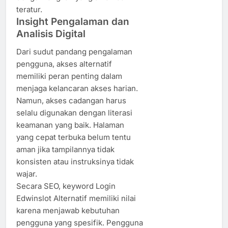
teratur.
Insight Pengalaman dan
Analisis Digital
Dari sudut pandang pengalaman
pengguna, akses alternatif
memiliki peran penting dalam
menjaga kelancaran akses harian.
Namun, akses cadangan harus
selalu digunakan dengan literasi
keamanan yang baik. Halaman
yang cepat terbuka belum tentu
aman jika tampilannya tidak
konsisten atau instruksinya tidak
wajar.
Secara SEO, keyword Login
Edwinslot Alternatif memiliki nilai
karena menjawab kebutuhan
pengguna yang spesifik. Pengguna