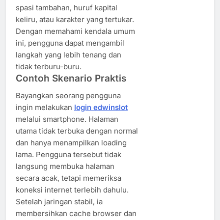
spasi tambahan, huruf kapital
keliru, atau karakter yang tertukar.
Dengan memahami kendala umum
ini, pengguna dapat mengambil
langkah yang lebih tenang dan
tidak terburu-buru.
Contoh Skenario Praktis
Bayangkan seorang pengguna
ingin melakukan
login edwinslot
melalui smartphone. Halaman
utama tidak terbuka dengan normal
dan hanya menampilkan loading
lama. Pengguna tersebut tidak
langsung membuka halaman
secara acak, tetapi memeriksa
koneksi internet terlebih dahulu.
Setelah jaringan stabil, ia
membersihkan cache browser dan