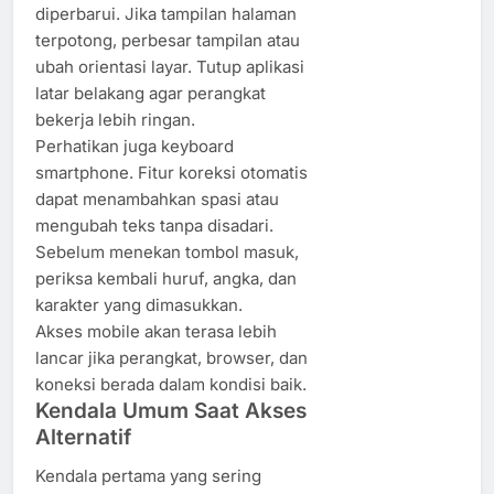
diperbarui. Jika tampilan halaman
terpotong, perbesar tampilan atau
ubah orientasi layar. Tutup aplikasi
latar belakang agar perangkat
bekerja lebih ringan.
Perhatikan juga keyboard
smartphone. Fitur koreksi otomatis
dapat menambahkan spasi atau
mengubah teks tanpa disadari.
Sebelum menekan tombol masuk,
periksa kembali huruf, angka, dan
karakter yang dimasukkan.
Akses mobile akan terasa lebih
lancar jika perangkat, browser, dan
koneksi berada dalam kondisi baik.
Kendala Umum Saat Akses
Alternatif
Kendala pertama yang sering