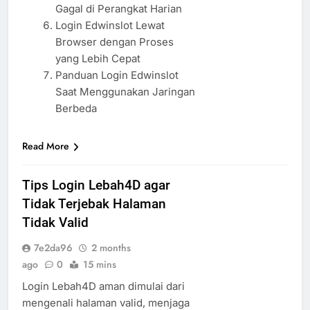
Gagal di Perangkat Harian
Login Edwinslot Lewat
Browser dengan Proses
yang Lebih Cepat
Panduan Login Edwinslot
Saat Menggunakan Jaringan
Berbeda
Read More
Tips Login Lebah4D agar
Tidak Terjebak Halaman
Tidak Valid
7e2da96
2 months
ago
0
15 mins
Login Lebah4D aman dimulai dari
mengenali halaman valid, menjaga