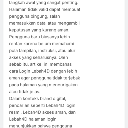
langkah awal yang sangat penting.
Halaman tidak valid dapat membuat
pengguna bingung, salah
memasukkan data, atau mengambil
keputusan yang kurang aman.
Pengguna baru biasanya lebih
rentan karena belum memahami
pola tampilan, instruksi, atau alur
akses yang seharusnya. Oleh
sebab itu, artikel ini membahas
cara Login Lebah4D dengan lebih
aman agar pengguna tidak terjebak
pada halaman yang mencurigakan
atau tidak jelas.
Dalam konteks brand digital,
pencarian seperti Lebah4D login
resmi, Lebah4D akses aman, dan
Lebah4D halaman login
menunjukkan bahwa pengguna