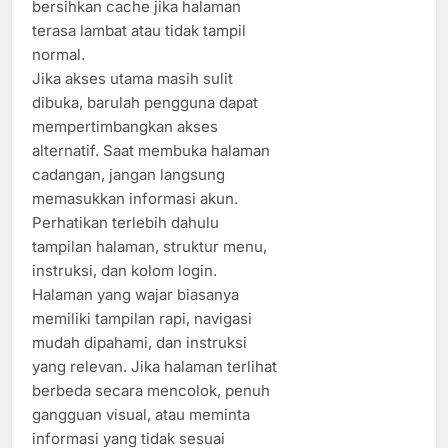
bersihkan cache jika halaman
terasa lambat atau tidak tampil
normal.
Jika akses utama masih sulit
dibuka, barulah pengguna dapat
mempertimbangkan akses
alternatif. Saat membuka halaman
cadangan, jangan langsung
memasukkan informasi akun.
Perhatikan terlebih dahulu
tampilan halaman, struktur menu,
instruksi, dan kolom login.
Halaman yang wajar biasanya
memiliki tampilan rapi, navigasi
mudah dipahami, dan instruksi
yang relevan. Jika halaman terlihat
berbeda secara mencolok, penuh
gangguan visual, atau meminta
informasi yang tidak sesuai