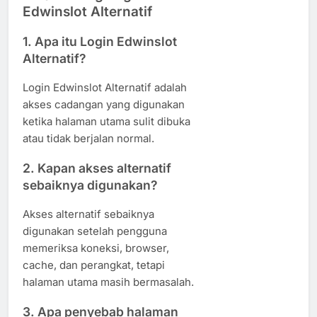
Edwinslot Alternatif
1. Apa itu Login Edwinslot
Alternatif?
Login Edwinslot Alternatif adalah
akses cadangan yang digunakan
ketika halaman utama sulit dibuka
atau tidak berjalan normal.
2. Kapan akses alternatif
sebaiknya digunakan?
Akses alternatif sebaiknya
digunakan setelah pengguna
memeriksa koneksi, browser,
cache, dan perangkat, tetapi
halaman utama masih bermasalah.
3. Apa penyebab halaman