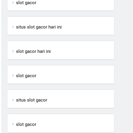
slot gacor
situs slot gacor hari ini
slot gacor hari ini
slot gacor
situs slot gacor
slot gacor