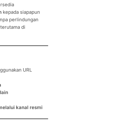
ersedia
n
kepada siapapun
npa perlindungan
 terutama di
nggunakan URL
a
lain
melalui kanal resmi