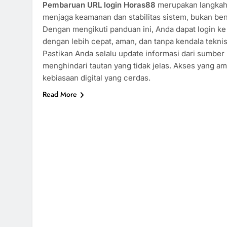
Pembaruan URL login Horas88
merupakan langkah
menjaga keamanan dan stabilitas sistem, bukan be
Dengan mengikuti panduan ini, Anda dapat login k
dengan lebih cepat, aman, dan tanpa kendala teknis
Pastikan Anda selalu update informasi dari sumber
menghindari tautan yang tidak jelas. Akses yang am
kebiasaan digital yang cerdas.
Read More