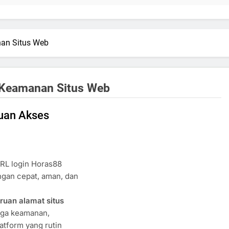
nan Situs Web
, Keamanan Situs Web
uan Akses
RL login Horas88
ngan cepat, aman, dan
uan alamat situs
aga keamanan,
atform yang rutin