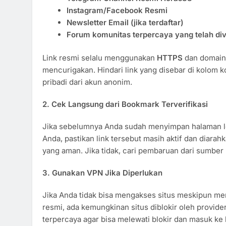
Instagram/Facebook Resmi
Newsletter Email (jika terdaftar)
Forum komunitas terpercaya yang telah dive
Link resmi selalu menggunakan
HTTPS
dan domain 
mencurigakan. Hindari link yang disebar di kolom 
pribadi dari akun anonim.
2.
Cek Langsung dari Bookmark Terverifikasi
Jika sebelumnya Anda sudah menyimpan halaman lo
Anda, pastikan link tersebut masih aktif dan diarah
yang aman. Jika tidak, cari pembaruan dari sumber 
3.
Gunakan VPN Jika Diperlukan
Jika Anda tidak bisa mengakses situs meskipun 
resmi, ada kemungkinan situs diblokir oleh provid
terpercaya agar bisa melewati blokir dan masuk ke