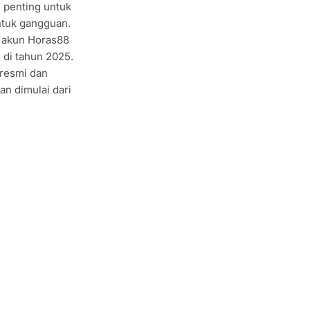
 penting untuk
ntuk gangguan.
e akun Horas88
 di tahun 2025.
 resmi dan
an dimulai dari