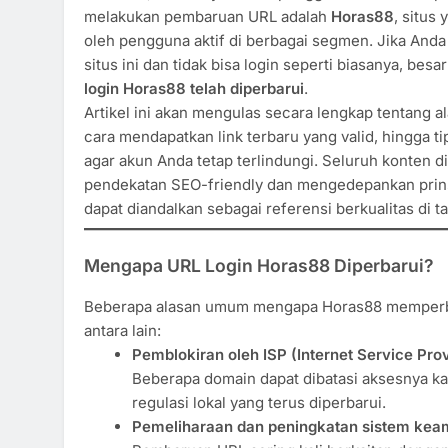
melakukan pembaruan URL adalah
Horas88
, situs
oleh pengguna aktif di berbagai segmen. Jika An
situs ini dan tidak bisa login seperti biasanya, be
login Horas88 telah diperbarui
.
Artikel ini akan mengulas secara lengkap tentang 
cara mendapatkan link terbaru yang valid, hingga ti
agar akun Anda tetap terlindungi. Seluruh konten 
pendekatan SEO-friendly dan mengedepankan pri
dapat diandalkan sebagai referensi berkualitas di t
Mengapa URL Login Horas88 Diperbarui?
Beberapa alasan umum mengapa Horas88 memperba
antara lain:
Pemblokiran oleh ISP (Internet Service Prov
Beberapa domain dapat dibatasi aksesnya ka
regulasi lokal yang terus diperbarui.
Pemeliharaan dan peningkatan sistem kea