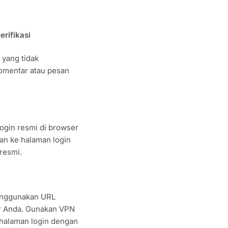
rifikasi
yang tidak
komentar atau pesan
gin resmi di browser
kan ke halaman login
resmi.
menggunakan URL
er Anda. Gunakan VPN
 halaman login dengan