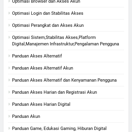
Optimasi Browser dan Akses Akun
Optimasi Login dan Stabilitas Akses
Optimasi Perangkat dan Akses Akun
Optimasi Sistem,Stabilitas Akses,Platform
Digital,Manajemen Infrastruktur,Pengalaman Pengguna
Panduan Akses Alternatif
Panduan Akses Alternatif Akun
Panduan Akses Alternatif dan Kenyamanan Pengguna
Panduan Akses Harian dan Registrasi Akun
Panduan Akses Harian Digital
Panduan Akun
Panduan Game, Edukasi Gaming, Hiburan Digital