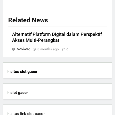
Related News
Alternatif Platform Digital dalam Perspektif
Akses Multi-Perangkat
7e2da96
5 months ago
0
situs slot gacor
slot gacor
situs link slot gacor