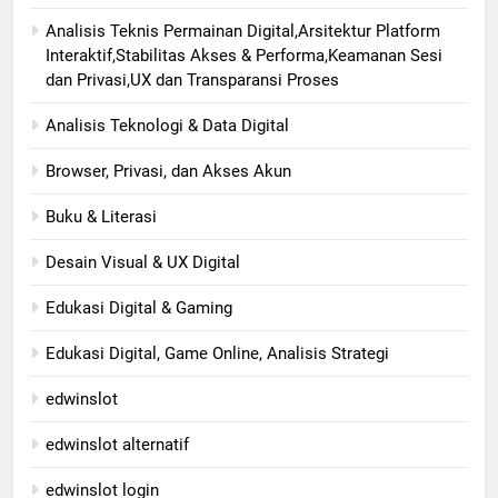
Analisis Teknis Permainan Digital,Arsitektur Platform
Interaktif,Stabilitas Akses & Performa,Keamanan Sesi
dan Privasi,UX dan Transparansi Proses
Analisis Teknologi & Data Digital
Browser, Privasi, dan Akses Akun
Buku & Literasi
Desain Visual & UX Digital
Edukasi Digital & Gaming
Edukasi Digital, Game Online, Analisis Strategi
edwinslot
edwinslot alternatif
edwinslot login