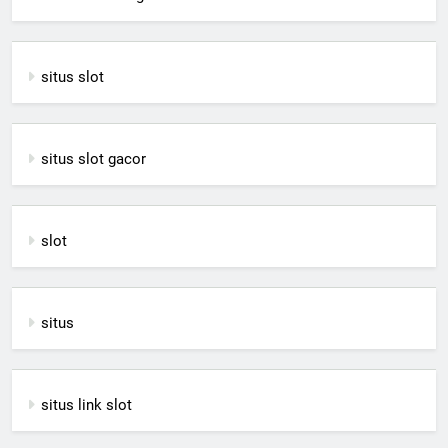
situs slot
situs slot gacor
slot
situs
situs link slot