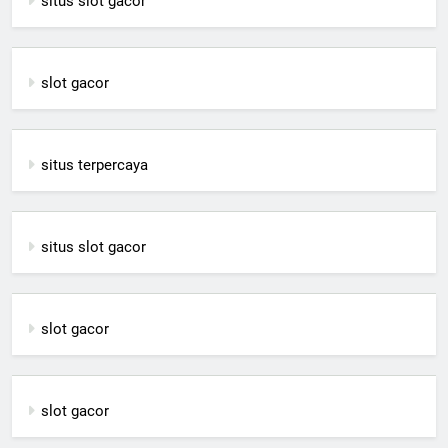
situs slot gacor
slot gacor
situs terpercaya
situs slot gacor
slot gacor
slot gacor