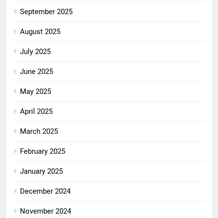
September 2025
August 2025
July 2025
June 2025
May 2025
April 2025
March 2025
February 2025
January 2025
December 2024
November 2024