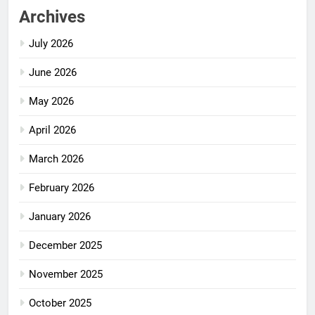
Archives
July 2026
June 2026
May 2026
April 2026
March 2026
February 2026
January 2026
December 2025
November 2025
October 2025