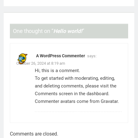
One thought on “
Hello world!
”
A WordPress Commenter
says:
October 26, 2024 at 8:19 am
Hi, this is a comment.
To get started with moderating, editing,
and deleting comments, please visit the
Comments screen in the dashboard.
Commenter avatars come from
Gravatar
.
Comments are closed.