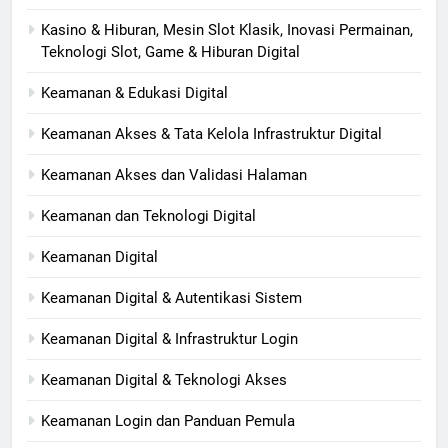
Kasino & Hiburan, Mesin Slot Klasik, Inovasi Permainan,
Teknologi Slot, Game & Hiburan Digital
Keamanan & Edukasi Digital
Keamanan Akses & Tata Kelola Infrastruktur Digital
Keamanan Akses dan Validasi Halaman
Keamanan dan Teknologi Digital
Keamanan Digital
Keamanan Digital & Autentikasi Sistem
Keamanan Digital & Infrastruktur Login
Keamanan Digital & Teknologi Akses
Keamanan Login dan Panduan Pemula