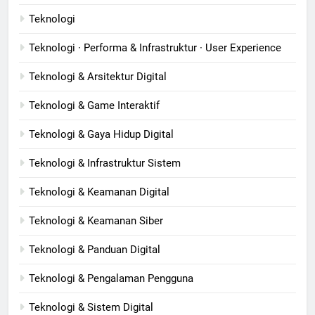
Teknologi
Teknologi · Performa & Infrastruktur · User Experience
Teknologi & Arsitektur Digital
Teknologi & Game Interaktif
Teknologi & Gaya Hidup Digital
Teknologi & Infrastruktur Sistem
Teknologi & Keamanan Digital
Teknologi & Keamanan Siber
Teknologi & Panduan Digital
Teknologi & Pengalaman Pengguna
Teknologi & Sistem Digital