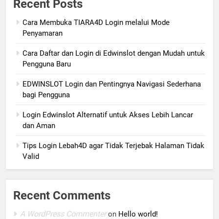
Recent Posts
Cara Membuka TIARA4D Login melalui Mode
Penyamaran
Cara Daftar dan Login di Edwinslot dengan Mudah untuk
Pengguna Baru
EDWINSLOT Login dan Pentingnya Navigasi Sederhana
bagi Pengguna
Login Edwinslot Alternatif untuk Akses Lebih Lancar
dan Aman
Tips Login Lebah4D agar Tidak Terjebak Halaman Tidak
Valid
Recent Comments
A WordPress Commenter
on
Hello world!