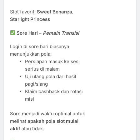
Slot favorit:
Sweet Bonanza
,
Starlight Princess
Sore Hari –
Pemain Transisi
Login di sore hari biasanya
menunjukkan pola:
Persiapan masuk ke sesi
serius di malam
Uji ulang pola dari hasil
pagi/siang
Klaim cashback dan rotasi
misi
Sore menjadi waktu optimal untuk
melihat
apakah pola slot mulai
aktif
atau tidak.