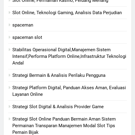
Slot Online, Permainan Kasino, Peluang Menang
Slot Online, Teknologi Gaming, Analisis Data Perjudian
spaceman
spaceman slot
Stabilitas Operasional Digital,Manajemen Sistem
Intensif,Performa Platform Online,Infrastruktur Teknologi
Andal
Strategi Bermain & Analisis Perilaku Pengguna
Strategi Platform Digital, Panduan Akses Aman, Evaluasi
Layanan Online
Strategi Slot Digital & Analisis Provider Game
Strategi Slot Online Panduan Bermain Aman Sistem
Permainan Transparan Manajemen Modal Slot Tips
Pemain Bijak