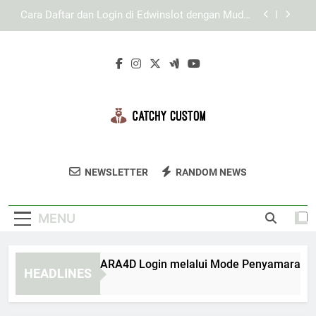
Skip
EDWINSLOT Login dan Pentingnya Navigasi
to
Sederhana bagi Pengguna
content
Login Edwinslot Alternatif untuk Akses Lebih
Lancar dan Aman
Cara Membuka TIARA4D Login melalui Mode
Penyamaran
Cara Daftar dan Login di Edwinslot dengan Mudah
untuk Pengguna Baru
EDWINSLOT Login dan Pentingnya Navigasi
Sederhana bagi Pengguna
Catchy Custom
Dapatkan T-Shirt Dan Merchandise Unik
Login Edwinslot Alternatif untuk Akses Lebih
NEWSLETTER
RANDOM NEWS
Lancar dan Aman
Dengan Desain Kustom Dari Catchy
Custom.
MENU
ara Membuka TIARA4D Login melalui Mode Penyamaran
HEADLINES
Weeks Ago