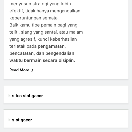
menyusun strategi yang lebih
efektif, tidak hanya mengandalkan
keberuntungan semata.
Baik kamu tipe pemain pagi yang
teliti, siang yang santai, atau malam
yang agresif, kunci keberhasilan
terletak pada
pengamatan,
pencatatan, dan pengendalian
waktu bermain secara disiplin.
Read More
situs slot gacor
slot gacor