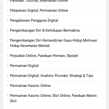
Panduan, Tutorial, Keamanan Online
Pelayanan Digital, Permainan Online
Pengalaman Pengguna Digital
Pengembangan Diri & Kehidupan Bermakna
Pengembangan Diri Kemandirian Gaya Hidup Motivasi
Hidup Kesehatan Mental
Perjudian Online, Panduan Pemain, Sbobet
Permainan Digital
Permainan Digital, Analisis Provider, Strategi & Tips
Permainan Kasino Online
Permainan Kasino Online, Slot Online, Panduan Mesin
Slot