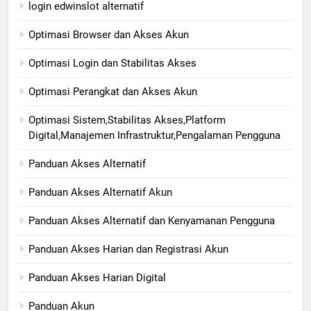
login edwinslot alternatif
Optimasi Browser dan Akses Akun
Optimasi Login dan Stabilitas Akses
Optimasi Perangkat dan Akses Akun
Optimasi Sistem,Stabilitas Akses,Platform
Digital,Manajemen Infrastruktur,Pengalaman Pengguna
Panduan Akses Alternatif
Panduan Akses Alternatif Akun
Panduan Akses Alternatif dan Kenyamanan Pengguna
Panduan Akses Harian dan Registrasi Akun
Panduan Akses Harian Digital
Panduan Akun