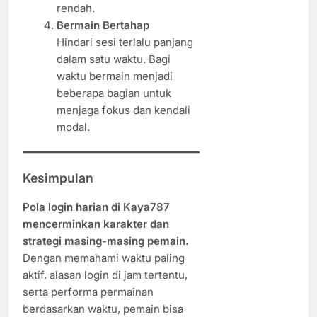
rendah.
Bermain Bertahap
Hindari sesi terlalu panjang
dalam satu waktu. Bagi
waktu bermain menjadi
beberapa bagian untuk
menjaga fokus dan kendali
modal.
Kesimpulan
Pola login harian di Kaya787
mencerminkan karakter dan
strategi masing-masing pemain.
Dengan memahami waktu paling
aktif, alasan login di jam tertentu,
serta performa permainan
berdasarkan waktu, pemain bisa