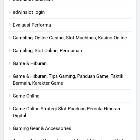
edwinslot login
Evaluasi Performa
Gambling, Online Casino, Slot Machines, Kasino Online
Gambling, Slot Online, Permainan
Game & Hiburan
Game & Hiburan, Tips Gaming, Panduan Game, Taktik
Bermain, Karakter Game
Game Online
Game Online Strategi Slot Panduan Pemula Hiburan
Digital
Gaming Gear & Accessories