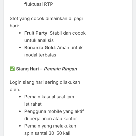
fluktuasi RTP
Slot yang cocok dimainkan di pagi
hari:
Fruit Party
: Stabil dan cocok
untuk analisis
Bonanza Gold
: Aman untuk
modal terbatas
Siang Hari –
Pemain Ringan
Login siang hari sering dilakukan
oleh:
Pemain kasual saat jam
istirahat
Pengguna mobile yang aktif
di perjalanan atau kantor
Pemain yang melakukan
spin santai 30–50 kali