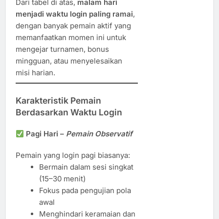
Dari tabel di atas,
malam hari
menjadi waktu login paling ramai
,
dengan banyak pemain aktif yang
memanfaatkan momen ini untuk
mengejar turnamen, bonus
mingguan, atau menyelesaikan
misi harian.
Karakteristik Pemain
Berdasarkan Waktu Login
Pagi Hari –
Pemain Observatif
Pemain yang login pagi biasanya:
Bermain dalam sesi singkat
(15–30 menit)
Fokus pada pengujian pola
awal
Menghindari keramaian dan