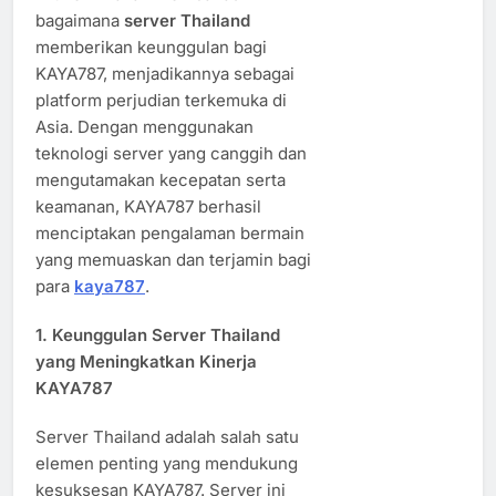
bagaimana
server Thailand
memberikan keunggulan bagi
KAYA787, menjadikannya sebagai
platform perjudian terkemuka di
Asia. Dengan menggunakan
teknologi server yang canggih dan
mengutamakan kecepatan serta
keamanan, KAYA787 berhasil
menciptakan pengalaman bermain
yang memuaskan dan terjamin bagi
para
kaya787
.
1.
Keunggulan Server Thailand
yang Meningkatkan Kinerja
KAYA787
Server Thailand adalah salah satu
elemen penting yang mendukung
kesuksesan KAYA787. Server ini