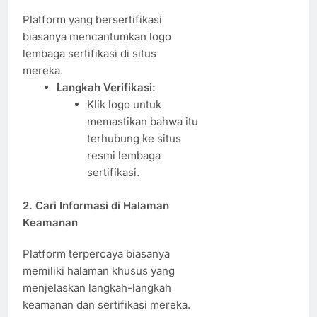
Platform yang bersertifikasi
biasanya mencantumkan logo
lembaga sertifikasi di situs
mereka.
Langkah Verifikasi:
Klik logo untuk
memastikan bahwa itu
terhubung ke situs
resmi lembaga
sertifikasi.
2. Cari Informasi di Halaman
Keamanan
Platform terpercaya biasanya
memiliki halaman khusus yang
menjelaskan langkah-langkah
keamanan dan sertifikasi mereka.