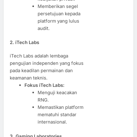
Memberikan segel
persetujuan kepada
platform yang lulus
audit.
2. iTech Labs
iTech Labs adalah lembaga
pengujian independen yang fokus
pada keadilan permainan dan
keamanan teknis.
Fokus iTech Labs:
Menguji keacakan
RNG.
Memastikan platform
mematuhi standar
internasional.
3. Gaming Laboratories