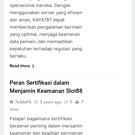
operasional mereka. Dengan
menggunakan server yang efisien
dan aman, KAYA787 dapat
memberikan pengalaman bermain
yang optimal, menjaga keamanan
data pemain, dan memastikan
kepatuhan terhadap regulasi yang
berlaku.
Read More
Peran Sertifikasi dalam
Menjamin Keamanan Slot88
7e2da96
2 years ago
0
7
mins
Pelajari bagaimana sertifikasi
berperan penting dalam menjamin
keamanan dan keadilan permainan