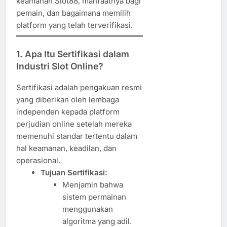
keamanan Slot88, manfaatnya bagi
pemain, dan bagaimana memilih
platform yang telah terverifikasi.
1. Apa Itu Sertifikasi dalam
Industri Slot Online?
Sertifikasi adalah pengakuan resmi
yang diberikan oleh lembaga
independen kepada platform
perjudian online setelah mereka
memenuhi standar tertentu dalam
hal keamanan, keadilan, dan
operasional.
Tujuan Sertifikasi:
Menjamin bahwa
sistem permainan
menggunakan
algoritma yang adil.