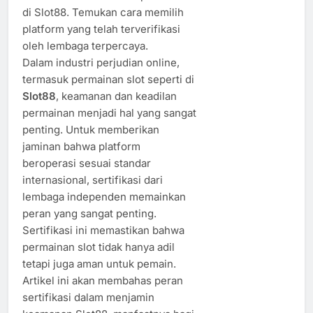
di Slot88. Temukan cara memilih
platform yang telah terverifikasi
oleh lembaga terpercaya.
Dalam industri perjudian online,
termasuk permainan slot seperti di
Slot88
, keamanan dan keadilan
permainan menjadi hal yang sangat
penting. Untuk memberikan
jaminan bahwa platform
beroperasi sesuai standar
internasional, sertifikasi dari
lembaga independen memainkan
peran yang sangat penting.
Sertifikasi ini memastikan bahwa
permainan slot tidak hanya adil
tetapi juga aman untuk pemain.
Artikel ini akan membahas peran
sertifikasi dalam menjamin