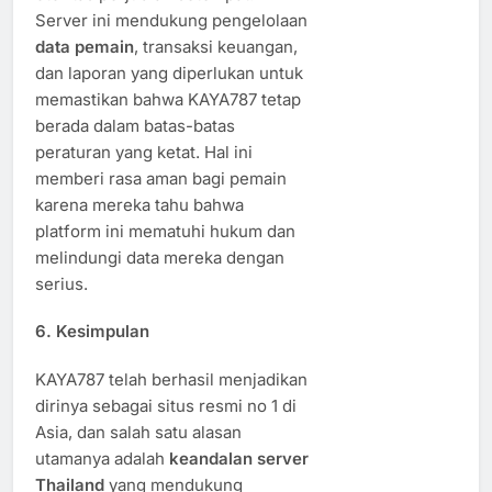
Server ini mendukung pengelolaan
data pemain
, transaksi keuangan,
dan laporan yang diperlukan untuk
memastikan bahwa KAYA787 tetap
berada dalam batas-batas
peraturan yang ketat. Hal ini
memberi rasa aman bagi pemain
karena mereka tahu bahwa
platform ini mematuhi hukum dan
melindungi data mereka dengan
serius.
6.
Kesimpulan
KAYA787 telah berhasil menjadikan
dirinya sebagai situs resmi no 1 di
Asia, dan salah satu alasan
utamanya adalah
keandalan server
Thailand
yang mendukung