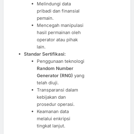
Melindungi data
pribadi dan finansial
pemain.
Mencegah manipulasi
hasil permainan oleh
operator atau pihak
lain.
Standar Sertifikasi:
Penggunaan teknologi
Random Number
Generator (RNG)
yang
telah diuji.
Transparansi dalam
kebijakan dan
prosedur operasi.
Keamanan data
melalui enkripsi
tingkat lanjut.