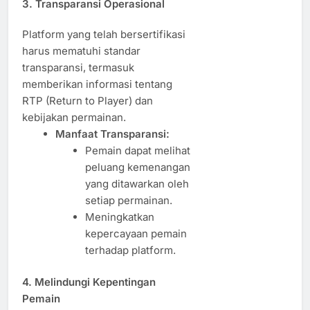
3. Transparansi Operasional
Platform yang telah bersertifikasi
harus mematuhi standar
transparansi, termasuk
memberikan informasi tentang
RTP (Return to Player) dan
kebijakan permainan.
Manfaat Transparansi:
Pemain dapat melihat
peluang kemenangan
yang ditawarkan oleh
setiap permainan.
Meningkatkan
kepercayaan pemain
terhadap platform.
4. Melindungi Kepentingan
Pemain