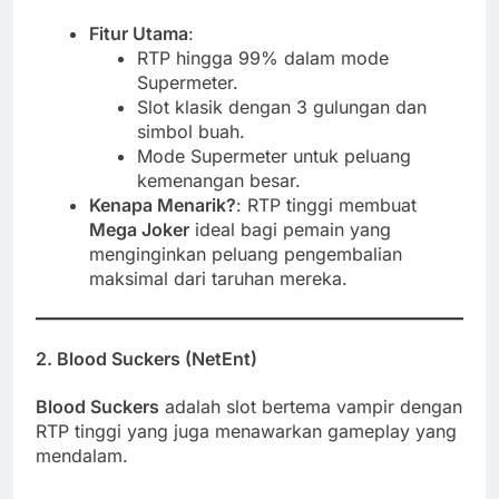
Fitur Utama
:
RTP hingga 99% dalam mode
Supermeter.
Slot klasik dengan 3 gulungan dan
simbol buah.
Mode Supermeter untuk peluang
kemenangan besar.
Kenapa Menarik?
: RTP tinggi membuat
Mega Joker
ideal bagi pemain yang
menginginkan peluang pengembalian
maksimal dari taruhan mereka.
2.
Blood Suckers (NetEnt)
Blood Suckers
adalah slot bertema vampir dengan
RTP tinggi yang juga menawarkan gameplay yang
mendalam.