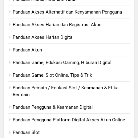
Panduan Akses Alternatif dan Kenyamanan Pengguna
Panduan Akses Harian dan Registrasi Akun
Panduan Akses Harian Digital
Panduan Akun
Panduan Game, Edukasi Gaming, Hiburan Digital
Panduan Game, Slot Online, Tips & Trik
Panduan Pemain / Edukasi Slot / Keamanan & Etika
Bermain
Panduan Pengguna & Keamanan Digital
Panduan Pengguna Platform Digital Akses Akun Online
Panduan Slot