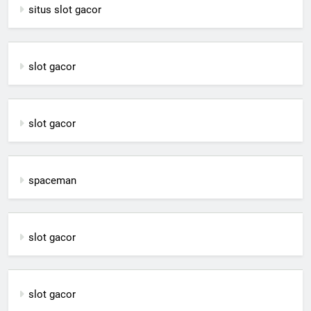
situs slot gacor
slot gacor
slot gacor
spaceman
slot gacor
slot gacor