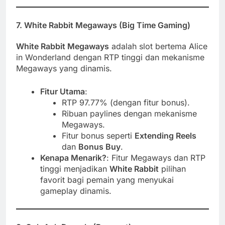
7.
White Rabbit Megaways (Big Time Gaming)
White Rabbit Megaways
adalah slot bertema Alice
in Wonderland dengan RTP tinggi dan mekanisme
Megaways yang dinamis.
Fitur Utama
:
RTP 97.77% (dengan fitur bonus).
Ribuan paylines dengan mekanisme
Megaways.
Fitur bonus seperti
Extending Reels
dan
Bonus Buy
.
Kenapa Menarik?
: Fitur Megaways dan RTP
tinggi menjadikan
White Rabbit
pilihan
favorit bagi pemain yang menyukai
gameplay dinamis.