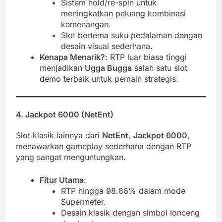
Sistem hold/re-spin untuk
meningkatkan peluang kombinasi
kemenangan.
Slot bertema suku pedalaman dengan
desain visual sederhana.
Kenapa Menarik?
: RTP luar biasa tinggi
menjadikan
Ugga Bugga
salah satu slot
demo terbaik untuk pemain strategis.
4.
Jackpot 6000 (NetEnt)
Slot klasik lainnya dari
NetEnt
,
Jackpot 6000
,
menawarkan gameplay sederhana dengan RTP
yang sangat menguntungkan.
Fitur Utama
:
RTP hingga 98.86% dalam mode
Supermeter.
Desain klasik dengan simbol lonceng