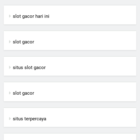
slot gacor hari ini
slot gacor
situs slot gacor
slot gacor
situs terpercaya