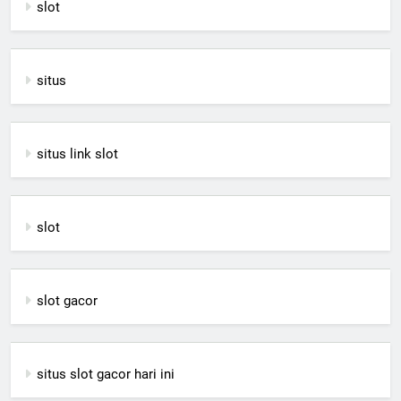
slot
situs
situs link slot
slot
slot gacor
situs slot gacor hari ini