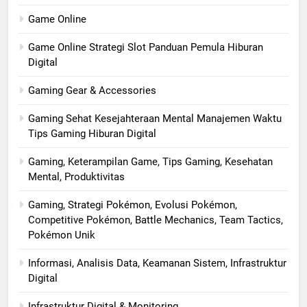
Game Online
Game Online Strategi Slot Panduan Pemula Hiburan
Digital
Gaming Gear & Accessories
Gaming Sehat Kesejahteraan Mental Manajemen Waktu
Tips Gaming Hiburan Digital
Gaming, Keterampilan Game, Tips Gaming, Kesehatan
Mental, Produktivitas
Gaming, Strategi Pokémon, Evolusi Pokémon,
Competitive Pokémon, Battle Mechanics, Team Tactics,
Pokémon Unik
Informasi, Analisis Data, Keamanan Sistem, Infrastruktur
Digital
Infrastruktur Digital & Monitoring