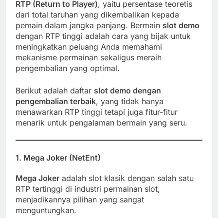
RTP (Return to Player)
, yaitu persentase teoretis
dari total taruhan yang dikembalikan kepada
pemain dalam jangka panjang. Bermain
slot demo
dengan RTP tinggi adalah cara yang bijak untuk
meningkatkan peluang Anda memahami
mekanisme permainan sekaligus meraih
pengembalian yang optimal.
Berikut adalah daftar
slot demo dengan
pengembalian terbaik
, yang tidak hanya
menawarkan RTP tinggi tetapi juga fitur-fitur
menarik untuk pengalaman bermain yang seru.
1.
Mega Joker (NetEnt)
Mega Joker
adalah slot klasik dengan salah satu
RTP tertinggi di industri permainan slot,
menjadikannya pilihan yang sangat
menguntungkan.