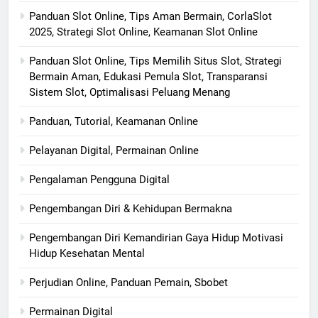
Panduan Slot Online, Tips Aman Bermain, CorlaSlot
2025, Strategi Slot Online, Keamanan Slot Online
Panduan Slot Online, Tips Memilih Situs Slot, Strategi
Bermain Aman, Edukasi Pemula Slot, Transparansi
Sistem Slot, Optimalisasi Peluang Menang
Panduan, Tutorial, Keamanan Online
Pelayanan Digital, Permainan Online
Pengalaman Pengguna Digital
Pengembangan Diri & Kehidupan Bermakna
Pengembangan Diri Kemandirian Gaya Hidup Motivasi
Hidup Kesehatan Mental
Perjudian Online, Panduan Pemain, Sbobet
Permainan Digital