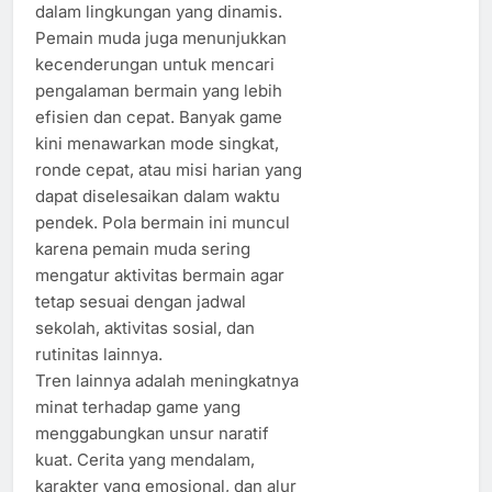
dalam lingkungan yang dinamis.
Pemain muda juga menunjukkan
kecenderungan untuk mencari
pengalaman bermain yang lebih
efisien dan cepat. Banyak game
kini menawarkan mode singkat,
ronde cepat, atau misi harian yang
dapat diselesaikan dalam waktu
pendek. Pola bermain ini muncul
karena pemain muda sering
mengatur aktivitas bermain agar
tetap sesuai dengan jadwal
sekolah, aktivitas sosial, dan
rutinitas lainnya.
Tren lainnya adalah meningkatnya
minat terhadap game yang
menggabungkan unsur naratif
kuat. Cerita yang mendalam,
karakter yang emosional, dan alur