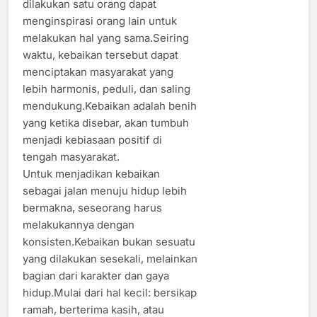
dilakukan satu orang dapat
menginspirasi orang lain untuk
melakukan hal yang sama.Seiring
waktu, kebaikan tersebut dapat
menciptakan masyarakat yang
lebih harmonis, peduli, dan saling
mendukung.Kebaikan adalah benih
yang ketika disebar, akan tumbuh
menjadi kebiasaan positif di
tengah masyarakat.
Untuk menjadikan kebaikan
sebagai jalan menuju hidup lebih
bermakna, seseorang harus
melakukannya dengan
konsisten.Kebaikan bukan sesuatu
yang dilakukan sesekali, melainkan
bagian dari karakter dan gaya
hidup.Mulai dari hal kecil: bersikap
ramah, berterima kasih, atau