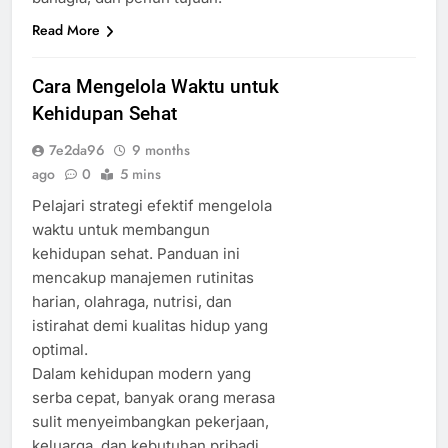
Read More
Cara Mengelola Waktu untuk
Kehidupan Sehat
7e2da96
9 months
ago
0
5 mins
Pelajari strategi efektif mengelola
waktu untuk membangun
kehidupan sehat. Panduan ini
mencakup manajemen rutinitas
harian, olahraga, nutrisi, dan
istirahat demi kualitas hidup yang
optimal.
Dalam kehidupan modern yang
serba cepat, banyak orang merasa
sulit menyeimbangkan pekerjaan,
keluarga, dan kebutuhan pribadi.