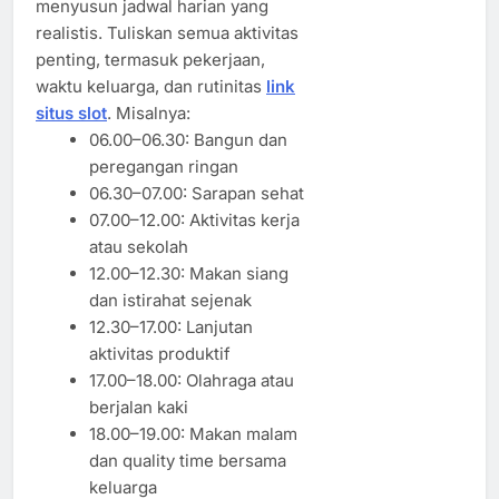
menyusun jadwal harian yang
realistis. Tuliskan semua aktivitas
penting, termasuk pekerjaan,
waktu keluarga, dan rutinitas
link
situs slot
. Misalnya:
06.00–06.30: Bangun dan
peregangan ringan
06.30–07.00: Sarapan sehat
07.00–12.00: Aktivitas kerja
atau sekolah
12.00–12.30: Makan siang
dan istirahat sejenak
12.30–17.00: Lanjutan
aktivitas produktif
17.00–18.00: Olahraga atau
berjalan kaki
18.00–19.00: Makan malam
dan quality time bersama
keluarga