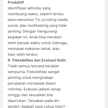
Produktif
Identifikasi aktivitas yang
membuang waktu, seperti terlalu
lama menonton TV, scrolling media
sosial, atau multitasking yang tidak
penting. Dengan mengurangi
kegiatan ini, Anda bisa memberi
lebih banyak waktu untuk olahraga,
memasak makanan sehat, atau
tidur lebih teratur.
6. Fleksibilitas dan Evaluasi Rutin
Tidak semua rencana berjalan
sempurna. Fleksibilitas sangat
penting untuk menghadapi
perubahan mendadak dalam
rutinitas. Evaluasi jadwal setiap
minggu dan sesuaikan bila
diperlukan. Tanyakan pada diri
sendiri: Apakah saya cukup tidur?