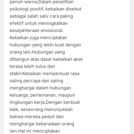
penuh warna.Dalam penelitian
psikologi positif, kebaikan disebut
sebagai salah satu cara paling
efektif untuk meningkatkan
kesejahteraan emosional.
Kebaikan juga menciptakan
hubungan yang lebih kuat dengan
orang lain.Hubungan yang
dibangun atas dasar kebaikan akan
terasa lebih tulus dan
stabil.Kebaikan memperkuat rasa
saling percaya dan saling
menghargai dalam hubungan
keluarga, pertemanan, maupun
lingkungan kerja.Dengan berbuat
baik, seseorang menunjukkan
bahwa mereka peduli dan
menghargai keberadaan orang
lain.Hal ini menciptakan