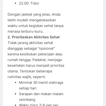
22.00: Tidur
Dengan jadwal yang jelas, Anda
lebih mudah mengalokasikan
waktu untuk kegiatan sehat tanpa
merasa terburu-buru.
2. Prioritaskan Aktivitas Sehat
Tidak jarang aktivitas sehat
dianggap sebagai “opsional”
karena kesibukan pekerjaan atau
rumah tangga. Padahal, menjaga
kesehatan harus menjadi prioritas
utama. Tentukan beberapa
rutinitas wajib, seperti:
Minimal 30 menit olahraga
setiap hari
Sarapan dan makan malam
seimbang
Waktu tidur 7–8 jam per