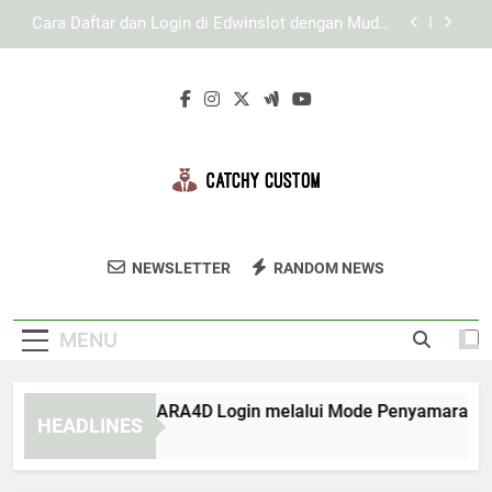
Skip
EDWINSLOT Login dan Pentingnya Navigasi
to
Sederhana bagi Pengguna
content
Login Edwinslot Alternatif untuk Akses Lebih
Lancar dan Aman
Cara Membuka TIARA4D Login melalui Mode
Penyamaran
Cara Daftar dan Login di Edwinslot dengan Mudah
untuk Pengguna Baru
EDWINSLOT Login dan Pentingnya Navigasi
Sederhana bagi Pengguna
Catchy Custom
Dapatkan T-Shirt Dan Merchandise Unik
Login Edwinslot Alternatif untuk Akses Lebih
NEWSLETTER
RANDOM NEWS
Lancar dan Aman
Dengan Desain Kustom Dari Catchy
Custom.
MENU
ra Membuka TIARA4D Login melalui Mode Penyamaran
HEADLINES
Weeks Ago