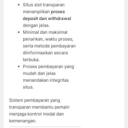
Situs slot transparan
menampilkan
proses
deposit dan withdrawal
dengan jelas.
Minimal dan maksimal
penarikan, waktu proses,
serta metode pembayaran
diinformasikan secara
terbuka.
Proses pembayaran yang
mudah dan jelas
menandakan integritas
situs.
Sistem pembayaran yang
transparan membantu pemain
menjaga kontrol modal dan
kemenangan.