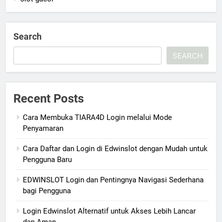
Search
SEARCH
Recent Posts
Cara Membuka TIARA4D Login melalui Mode
Penyamaran
Cara Daftar dan Login di Edwinslot dengan Mudah untuk
Pengguna Baru
EDWINSLOT Login dan Pentingnya Navigasi Sederhana
bagi Pengguna
Login Edwinslot Alternatif untuk Akses Lebih Lancar