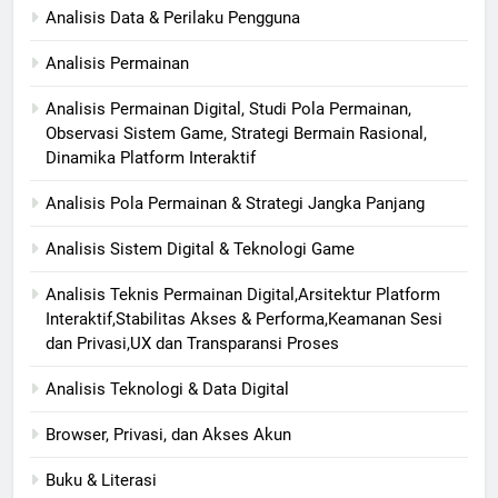
Analisis Data & Perilaku Pengguna
Analisis Permainan​
Analisis Permainan Digital, Studi Pola Permainan,
Observasi Sistem Game, Strategi Bermain Rasional,
Dinamika Platform Interaktif
Analisis Pola Permainan & Strategi Jangka Panjang
Analisis Sistem Digital & Teknologi Game
Analisis Teknis Permainan Digital,Arsitektur Platform
Interaktif,Stabilitas Akses & Performa,Keamanan Sesi
dan Privasi,UX dan Transparansi Proses
Analisis Teknologi & Data Digital
Browser, Privasi, dan Akses Akun
Buku & Literasi