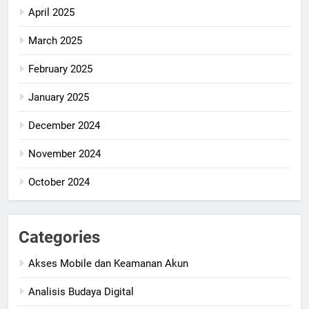
April 2025
March 2025
February 2025
January 2025
December 2024
November 2024
October 2024
Categories
Akses Mobile dan Keamanan Akun
Analisis Budaya Digital