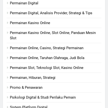
Permainan Digital
Permainan Digital, Analisis Provider, Strategi & Tips
Permainan Kasino Online
Permainan Kasino Online, Slot Online, Panduan Mesin
Slot
Permainan Online, Casino, Strategi Permainan
Permainan Online, Taruhan Olahraga, Judi Bola
Permainan Slot, Teknologi Slot, Kasino Online
Permainan, Hiburan, Strategi
Promo & Penawaran
Psikologi Digital & Studi Perilaku Pemain
Sistem Platform Digital