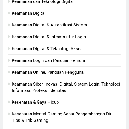
Keamanan dan Teknologi Digital
Keamanan Digital
Keamanan Digital & Autentikasi Sistem
Keamanan Digital & Infrastruktur Login
Keamanan Digital & Teknologi Akses
Keamanan Login dan Panduan Pemula
Keamanan Online, Panduan Pengguna
Keamanan Siber, Inovasi Digital, Sistem Login, Teknologi
Informasi, Proteksi Identitas
Kesehatan & Gaya Hidup
Kesehatan Mental Gaming Sehat Pengembangan Diri
Tips & Trik Gaming