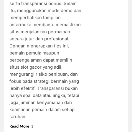
serta transparansi bonus. Selain
itu, menggunakan mode demo dan
memperhatikan tampilan
antarmuka membantu memastikan
situs menjalankan permainan
secara jujur dan profesional.
Dengan menerapkan tips ini,
pemain pemula maupun
berpengalaman dapat memilih
situs slot gacor yang adil,
mengurangi risiko penipuan, dan
fokus pada strategi bermain yang
lebih efektif. Transparansi bukan
hanya soal data atau angka, tetapi
juga jaminan kenyamanan dan
keamanan pemain dalam setiap
taruhan.
Read More