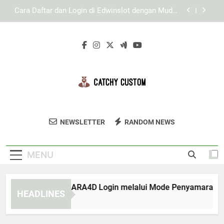
Skip
EDWINSLOT Login dan Pentingnya Navigasi
to
Sederhana bagi Pengguna
content
Login Edwinslot Alternatif untuk Akses Lebih
Lancar dan Aman
Cara Membuka TIARA4D Login melalui Mode
Penyamaran
Cara Daftar dan Login di Edwinslot dengan Mudah
untuk Pengguna Baru
EDWINSLOT Login dan Pentingnya Navigasi
Sederhana bagi Pengguna
Catchy Custom
Dapatkan T-Shirt Dan Merchandise Unik
Login Edwinslot Alternatif untuk Akses Lebih
NEWSLETTER
RANDOM NEWS
Lancar dan Aman
Dengan Desain Kustom Dari Catchy
Custom.
MENU
ara Membuka TIARA4D Login melalui Mode Penyamaran
HEADLINES
Weeks Ago