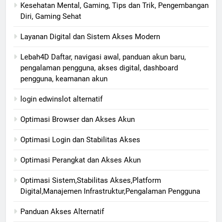
Kesehatan Mental, Gaming, Tips dan Trik, Pengembangan
Diri, Gaming Sehat
Layanan Digital dan Sistem Akses Modern
Lebah4D Daftar, navigasi awal, panduan akun baru,
pengalaman pengguna, akses digital, dashboard
pengguna, keamanan akun
login edwinslot alternatif
Optimasi Browser dan Akses Akun
Optimasi Login dan Stabilitas Akses
Optimasi Perangkat dan Akses Akun
Optimasi Sistem,Stabilitas Akses,Platform
Digital,Manajemen Infrastruktur,Pengalaman Pengguna
Panduan Akses Alternatif