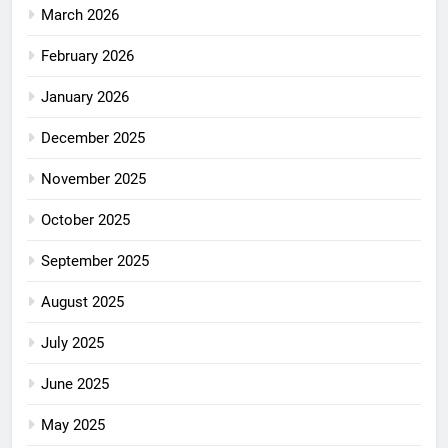
March 2026
February 2026
January 2026
December 2025
November 2025
October 2025
September 2025
August 2025
July 2025
June 2025
May 2025