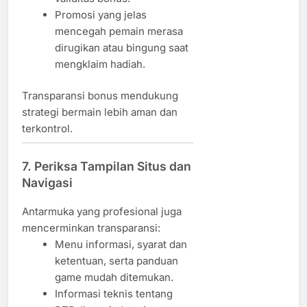
Promosi yang jelas
mencegah pemain merasa
dirugikan atau bingung saat
mengklaim hadiah.
Transparansi bonus mendukung
strategi bermain lebih aman dan
terkontrol.
7. Periksa Tampilan Situs dan
Navigasi
Antarmuka yang profesional juga
mencerminkan transparansi:
Menu informasi, syarat dan
ketentuan, serta panduan
game mudah ditemukan.
Informasi teknis tentang