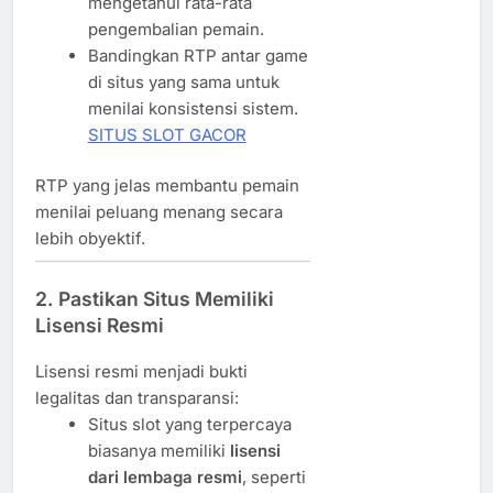
mengetahui rata-rata
pengembalian pemain.
Bandingkan RTP antar game
di situs yang sama untuk
menilai konsistensi sistem.
SITUS SLOT GACOR
RTP yang jelas membantu pemain
menilai peluang menang secara
lebih obyektif.
2. Pastikan Situs Memiliki
Lisensi Resmi
Lisensi resmi menjadi bukti
legalitas dan transparansi:
Situs slot yang terpercaya
biasanya memiliki
lisensi
dari lembaga resmi
, seperti