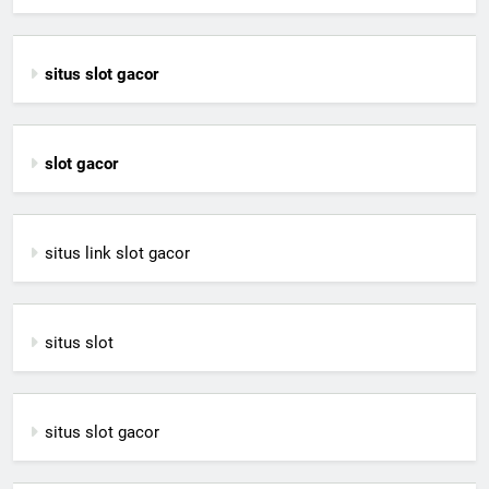
situs slot gacor
slot gacor
situs link slot gacor
situs slot
situs slot gacor