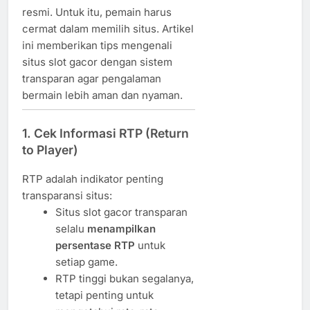
resmi. Untuk itu, pemain harus
cermat dalam memilih situs. Artikel
ini memberikan tips mengenali
situs slot gacor dengan sistem
transparan agar pengalaman
bermain lebih aman dan nyaman.
1. Cek Informasi RTP (Return
to Player)
RTP adalah indikator penting
transparansi situs:
Situs slot gacor transparan
selalu
menampilkan
persentase RTP
untuk
setiap game.
RTP tinggi bukan segalanya,
tetapi penting untuk