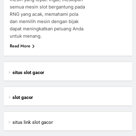
semua mesin slot bergantung pada
RNG yang acak, memahami pola
dan memilih mesin dengan bijak
dapat meningkatkan peluang Anda
untuk menang.
Read More
situs slot gacor
slot gacor
situs link slot gacor