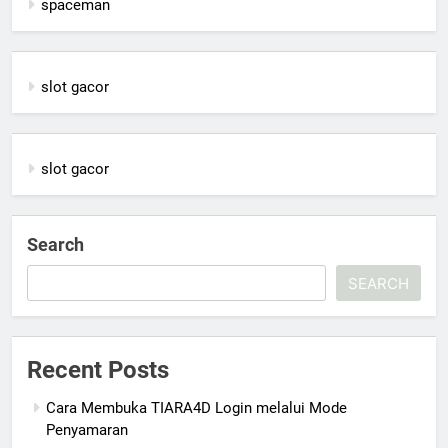
spaceman
slot gacor
slot gacor
Search
SEARCH
Recent Posts
Cara Membuka TIARA4D Login melalui Mode
Penyamaran