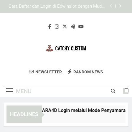
Skip
EDWINSLOT Login dan Pentingnya Navigasi
to
Sederhana bagi Pengguna
content
Login Edwinslot Alternatif untuk Akses Lebih
Lancar dan Aman
Cara Membuka TIARA4D Login melalui Mode
Penyamaran
Cara Daftar dan Login di Edwinslot dengan Mudah
untuk Pengguna Baru
EDWINSLOT Login dan Pentingnya Navigasi
Sederhana bagi Pengguna
Catchy Custom
Dapatkan T-Shirt Dan Merchandise Unik
Login Edwinslot Alternatif untuk Akses Lebih
NEWSLETTER
RANDOM NEWS
Lancar dan Aman
Dengan Desain Kustom Dari Catchy
Custom.
MENU
ara Membuka TIARA4D Login melalui Mode Penyamaran
HEADLINES
Weeks Ago