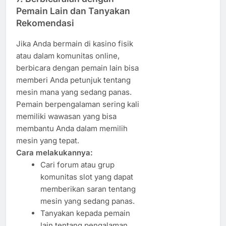
Pemain Lain dan Tanyakan
Rekomendasi
Jika Anda bermain di kasino fisik
atau dalam komunitas online,
berbicara dengan pemain lain bisa
memberi Anda petunjuk tentang
mesin mana yang sedang panas.
Pemain berpengalaman sering kali
memiliki wawasan yang bisa
membantu Anda dalam memilih
mesin yang tepat.
Cara melakukannya:
Cari forum atau grup
komunitas slot yang dapat
memberikan saran tentang
mesin yang sedang panas.
Tanyakan kepada pemain
lain tentang pengalaman