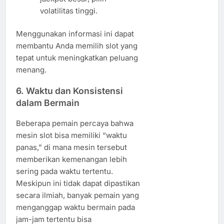
volatilitas tinggi.
Menggunakan informasi ini dapat
membantu Anda memilih slot yang
tepat untuk meningkatkan peluang
menang.
6. Waktu dan Konsistensi
dalam Bermain
Beberapa pemain percaya bahwa
mesin slot bisa memiliki “waktu
panas,” di mana mesin tersebut
memberikan kemenangan lebih
sering pada waktu tertentu.
Meskipun ini tidak dapat dipastikan
secara ilmiah, banyak pemain yang
menganggap waktu bermain pada
jam-jam tertentu bisa