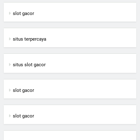
slot gacor
situs terpercaya
situs slot gacor
slot gacor
slot gacor