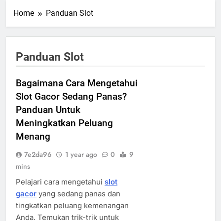
Home
Panduan Slot
Panduan Slot
Bagaimana Cara Mengetahui
Slot Gacor Sedang Panas?
Panduan Untuk
Meningkatkan Peluang
Menang
7e2da96
1 year ago
0
9
mins
Pelajari cara mengetahui
slot
gacor
yang sedang panas dan
tingkatkan peluang kemenangan
Anda. Temukan trik-trik untuk