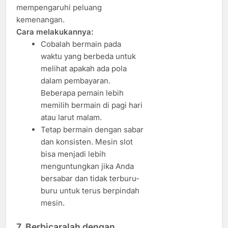
mempengaruhi peluang
kemenangan.
Cara melakukannya:
Cobalah bermain pada
waktu yang berbeda untuk
melihat apakah ada pola
dalam pembayaran.
Beberapa pemain lebih
memilih bermain di pagi hari
atau larut malam.
Tetap bermain dengan sabar
dan konsisten. Mesin slot
bisa menjadi lebih
menguntungkan jika Anda
bersabar dan tidak terburu-
buru untuk terus berpindah
mesin.
7. Berbicaralah dengan