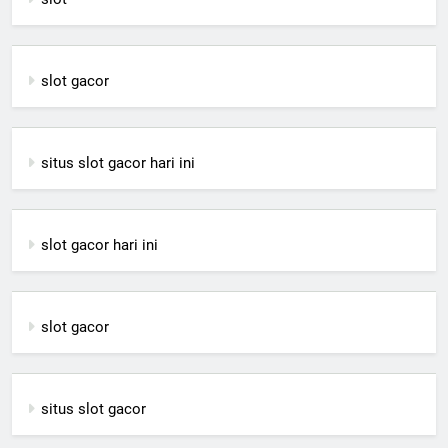
slot gacor
situs slot gacor hari ini
slot gacor hari ini
slot gacor
situs slot gacor