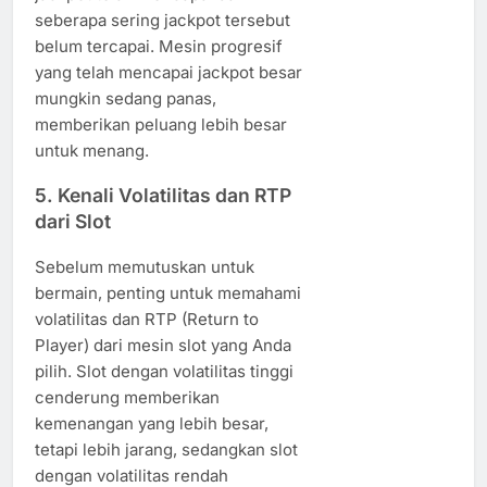
seberapa sering jackpot tersebut
belum tercapai. Mesin progresif
yang telah mencapai jackpot besar
mungkin sedang panas,
memberikan peluang lebih besar
untuk menang.
5. Kenali Volatilitas dan RTP
dari Slot
Sebelum memutuskan untuk
bermain, penting untuk memahami
volatilitas dan RTP (Return to
Player) dari mesin slot yang Anda
pilih. Slot dengan volatilitas tinggi
cenderung memberikan
kemenangan yang lebih besar,
tetapi lebih jarang, sedangkan slot
dengan volatilitas rendah