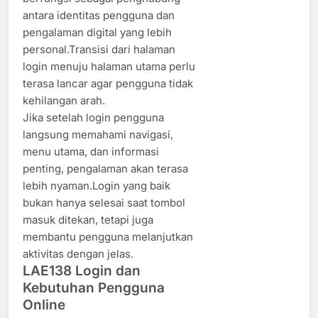
antara identitas pengguna dan
pengalaman digital yang lebih
personal.Transisi dari halaman
login menuju halaman utama perlu
terasa lancar agar pengguna tidak
kehilangan arah.
Jika setelah login pengguna
langsung memahami navigasi,
menu utama, dan informasi
penting, pengalaman akan terasa
lebih nyaman.Login yang baik
bukan hanya selesai saat tombol
masuk ditekan, tetapi juga
membantu pengguna melanjutkan
aktivitas dengan jelas.
LAE138 Login dan
Kebutuhan Pengguna
Online