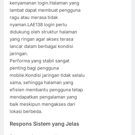
kenyamanan login.Halaman yang
lambat dapat membuat pengguna
ragu atau merasa tidak
nyaman.LAE138 login perlu
didukung oleh struktur halaman
yang ringan agar akses terasa
lancar dalam berbagai kondisi
jaringan.
Performa yang stabil sangat
penting bagi pengguna
mobile.Kondisi jaringan tidak selalu
sama, sehingga halaman yang
efisien membantu pengguna tetap
mendapatkan pengalaman yang
baik meskipun mengakses dari
lokasi berbeda.
Respons Sistem yang Jelas