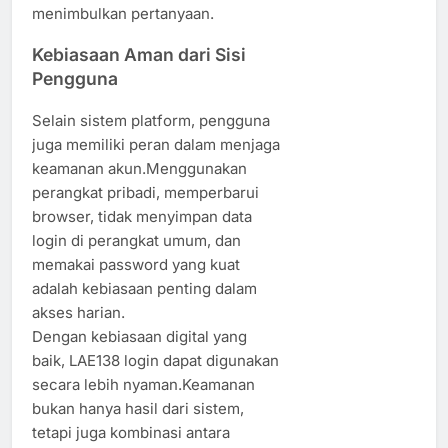
menimbulkan pertanyaan.
Kebiasaan Aman dari Sisi
Pengguna
Selain sistem platform, pengguna
juga memiliki peran dalam menjaga
keamanan akun.Menggunakan
perangkat pribadi, memperbarui
browser, tidak menyimpan data
login di perangkat umum, dan
memakai password yang kuat
adalah kebiasaan penting dalam
akses harian.
Dengan kebiasaan digital yang
baik, LAE138 login dapat digunakan
secara lebih nyaman.Keamanan
bukan hanya hasil dari sistem,
tetapi juga kombinasi antara