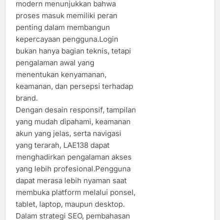
modern menunjukkan bahwa
proses masuk memiliki peran
penting dalam membangun
kepercayaan pengguna.Login
bukan hanya bagian teknis, tetapi
pengalaman awal yang
menentukan kenyamanan,
keamanan, dan persepsi terhadap
brand.
Dengan desain responsif, tampilan
yang mudah dipahami, keamanan
akun yang jelas, serta navigasi
yang terarah, LAE138 dapat
menghadirkan pengalaman akses
yang lebih profesional.Pengguna
dapat merasa lebih nyaman saat
membuka platform melalui ponsel,
tablet, laptop, maupun desktop.
Dalam strategi SEO, pembahasan