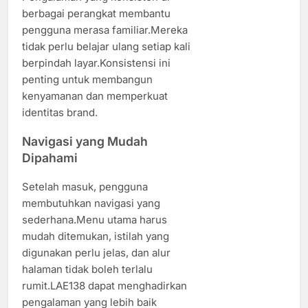
berbagai perangkat membantu
pengguna merasa familiar.Mereka
tidak perlu belajar ulang setiap kali
berpindah layar.Konsistensi ini
penting untuk membangun
kenyamanan dan memperkuat
identitas brand.
Navigasi yang Mudah
Dipahami
Setelah masuk, pengguna
membutuhkan navigasi yang
sederhana.Menu utama harus
mudah ditemukan, istilah yang
digunakan perlu jelas, dan alur
halaman tidak boleh terlalu
rumit.LAE138 dapat menghadirkan
pengalaman yang lebih baik