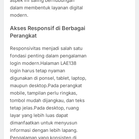
aspek ini saling berhubungan
dalam membentuk layanan digital
modern.
Akses Responsif di Berbagai
Perangkat
Responsivitas menjadi salah satu
fondasi penting dalam pengalaman
login modern.Halaman LAE138
login harus tetap nyaman
digunakan di ponsel, tablet, laptop,
maupun desktop.Pada perangkat
mobile, tampilan perlu ringkas,
tombol mudah dijangkau, dan teks
tetap jelas.Pada desktop, ruang
layar yang lebih luas dapat
dimanfaatkan untuk menyusun
informasi dengan lebih lapang.
Pengalaman yang konsisten di