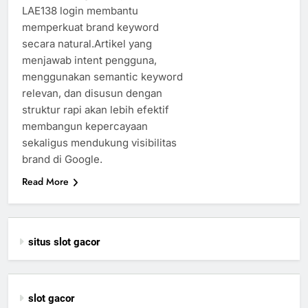
LAE138 login membantu
memperkuat brand keyword
secara natural.Artikel yang
menjawab intent pengguna,
menggunakan semantic keyword
relevan, dan disusun dengan
struktur rapi akan lebih efektif
membangun kepercayaan
sekaligus mendukung visibilitas
brand di Google.
Read More
situs slot gacor
slot gacor