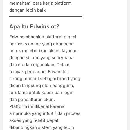
memahami cara kerja platform
dengan lebih baik.
Apa Itu Edwinslot?
Edwinslot
adalah platform digital
berbasis online yang dirancang
untuk memberikan akses layanan
dengan sistem yang sederhana
dan mudah digunakan. Dalam
banyak pencarian, Edwinslot
sering muncul sebagai brand yang
dicari langsung oleh pengguna,
terutama untuk keperluan login
dan pendaftaran akun.
Platform ini dikenal karena
antarmuka yang intuitif dan proses
akses yang relatif cepat
dibandingkan sistem yang lebih