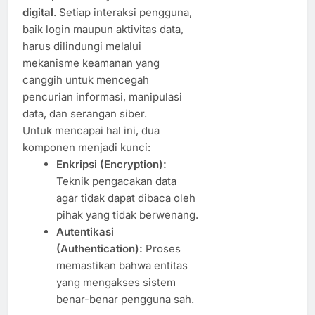
digital
. Setiap interaksi pengguna,
baik login maupun aktivitas data,
harus dilindungi melalui
mekanisme keamanan yang
canggih untuk mencegah
pencurian informasi, manipulasi
data, dan serangan siber.
Untuk mencapai hal ini, dua
komponen menjadi kunci:
Enkripsi (Encryption):
Teknik pengacakan data
agar tidak dapat dibaca oleh
pihak yang tidak berwenang.
Autentikasi
(Authentication):
Proses
memastikan bahwa entitas
yang mengakses sistem
benar-benar pengguna sah.