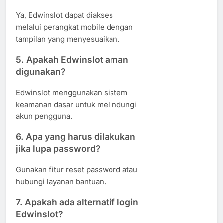
Ya, Edwinslot dapat diakses
melalui perangkat mobile dengan
tampilan yang menyesuaikan.
5. Apakah Edwinslot aman
digunakan?
Edwinslot menggunakan sistem
keamanan dasar untuk melindungi
akun pengguna.
6. Apa yang harus dilakukan
jika lupa password?
Gunakan fitur reset password atau
hubungi layanan bantuan.
7. Apakah ada alternatif login
Edwinslot?