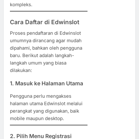
kompleks.
Cara Daftar di Edwinslot
Proses pendaftaran di Edwinslot
umumnya dirancang agar mudah
dipahami, bahkan oleh pengguna
baru. Berikut adalah langkah-
langkah umum yang biasa
dilakukan:
1. Masuk ke Halaman Utama
Pengguna perlu mengakses
halaman utama Edwinslot melalui
perangkat yang digunakan, baik
mobile maupun desktop.
2. Pilih Menu Registrasi