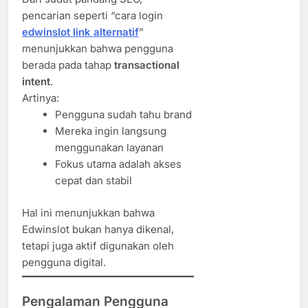
pencarian seperti “cara login
edwinslot link alternatif
”
menunjukkan bahwa pengguna
berada pada tahap
transactional
intent
.
Artinya:
Pengguna sudah tahu brand
Mereka ingin langsung
menggunakan layanan
Fokus utama adalah akses
cepat dan stabil
Hal ini menunjukkan bahwa
Edwinslot bukan hanya dikenal,
tetapi juga aktif digunakan oleh
pengguna digital.
Pengalaman Pengguna