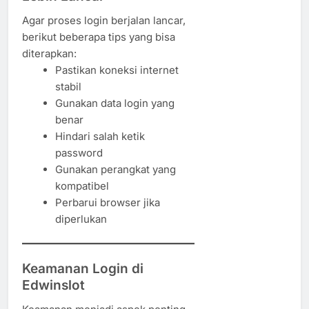
Agar proses login berjalan lancar,
berikut beberapa tips yang bisa
diterapkan:
Pastikan koneksi internet
stabil
Gunakan data login yang
benar
Hindari salah ketik
password
Gunakan perangkat yang
kompatibel
Perbarui browser jika
diperlukan
Keamanan Login di
Edwinslot