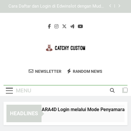
Skip
EDWINSLOT Login dan Pentingnya Navigasi
to
Sederhana bagi Pengguna
content
Login Edwinslot Alternatif untuk Akses Lebih
Lancar dan Aman
Cara Membuka TIARA4D Login melalui Mode
Penyamaran
Cara Daftar dan Login di Edwinslot dengan Mudah
untuk Pengguna Baru
EDWINSLOT Login dan Pentingnya Navigasi
Sederhana bagi Pengguna
Catchy Custom
Dapatkan T-Shirt Dan Merchandise Unik
Login Edwinslot Alternatif untuk Akses Lebih
NEWSLETTER
RANDOM NEWS
Lancar dan Aman
Dengan Desain Kustom Dari Catchy
Custom.
MENU
ra Membuka TIARA4D Login melalui Mode Penyamaran
HEADLINES
Weeks Ago