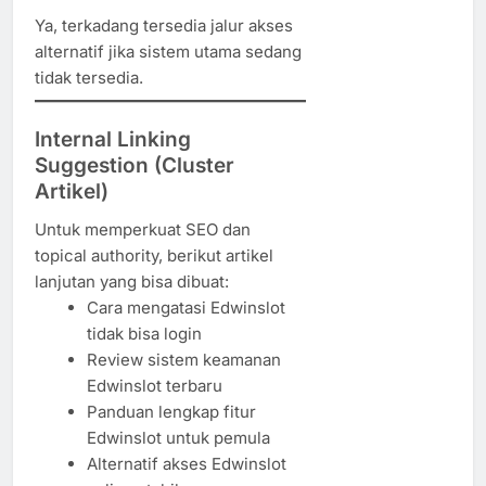
Ya, terkadang tersedia jalur akses
alternatif jika sistem utama sedang
tidak tersedia.
Internal Linking
Suggestion (Cluster
Artikel)
Untuk memperkuat SEO dan
topical authority, berikut artikel
lanjutan yang bisa dibuat:
Cara mengatasi Edwinslot
tidak bisa login
Review sistem keamanan
Edwinslot terbaru
Panduan lengkap fitur
Edwinslot untuk pemula
Alternatif akses Edwinslot