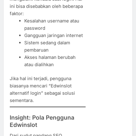
ini bisa disebabkan oleh beberapa
faktor:
Kesalahan username atau
password
Gangguan jaringan internet
Sistem sedang dalam
pembaruan
Akses halaman berubah
atau dialihkan
Jika hal ini terjadi, pengguna
biasanya mencari “Edwinslot
alternatif login” sebagai solusi
sementara.
Insight: Pola Pengguna
Edwinslot
Dari sudut pandang SEO,