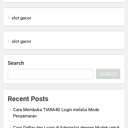
slot gacor
slot gacor
Search
SEARCH
Recent Posts
Cara Membuka TIARA4D Login melalui Mode
Penyamaran
Cara Daftar dan Login di Edwinslot dengan Mudah untuk