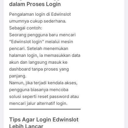
dalam Proses Login
Pengalaman login di Edwinslot
umumnya cukup sederhana.
Sebagai contoh:
Seorang pengguna baru mencari
“Edwinslot login” melalui mesin
pencari. Setelah menemukan
halaman login, ia memasukkan data
akun dan langsung masuk ke
dashboard tanpa proses yang
panjang.
Namun, jika terjadi kendala akses,
pengguna biasanya mencoba
solusi seperti reset password atau
mencari jalur alternatif login.
Tips Agar Login Edwinslot
Lebih Lancar