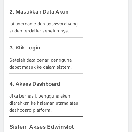
2. Masukkan Data Akun
Isi username dan password yang
sudah terdaftar sebelumnya.
3. Klik Login
Setelah data benar, pengguna
dapat masuk ke dalam sistem.
4. Akses Dashboard
Jika berhasil, pengguna akan
diarahkan ke halaman utama atau
dashboard platform.
Sistem Akses Edwinslot