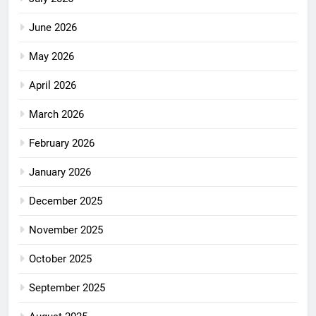
June 2026
May 2026
April 2026
March 2026
February 2026
January 2026
December 2025
November 2025
October 2025
September 2025