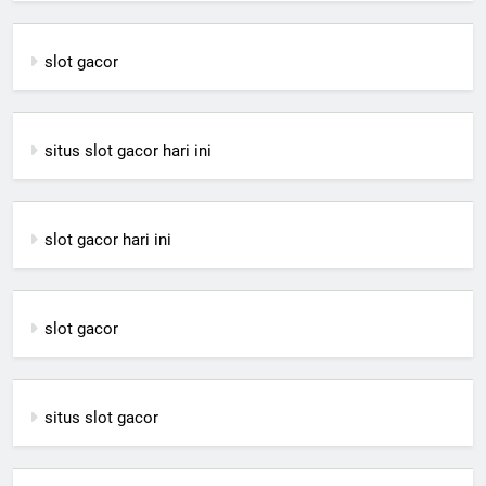
slot gacor
situs slot gacor hari ini
slot gacor hari ini
slot gacor
situs slot gacor