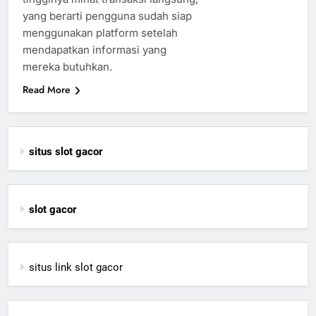
yang berarti pengguna sudah siap
menggunakan platform setelah
mendapatkan informasi yang
mereka butuhkan.
Read More
situs slot gacor
slot gacor
situs link slot gacor