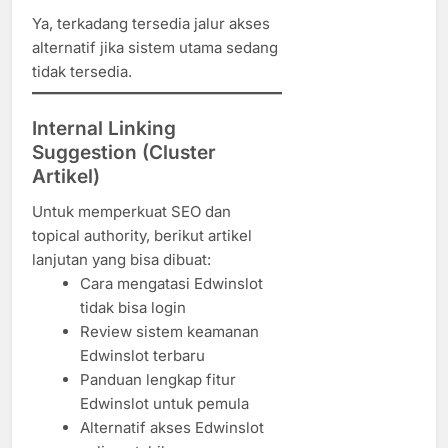
Ya, terkadang tersedia jalur akses
alternatif jika sistem utama sedang
tidak tersedia.
Internal Linking
Suggestion (Cluster
Artikel)
Untuk memperkuat SEO dan
topical authority, berikut artikel
lanjutan yang bisa dibuat:
Cara mengatasi Edwinslot
tidak bisa login
Review sistem keamanan
Edwinslot terbaru
Panduan lengkap fitur
Edwinslot untuk pemula
Alternatif akses Edwinslot