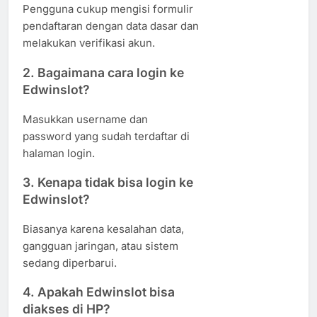
Pengguna cukup mengisi formulir
pendaftaran dengan data dasar dan
melakukan verifikasi akun.
2. Bagaimana cara login ke
Edwinslot?
Masukkan username dan
password yang sudah terdaftar di
halaman login.
3. Kenapa tidak bisa login ke
Edwinslot?
Biasanya karena kesalahan data,
gangguan jaringan, atau sistem
sedang diperbarui.
4. Apakah Edwinslot bisa
diakses di HP?