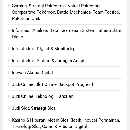
Gaming, Strategi Pokémon, Evolusi Pokémon,
Competitive Pokémon, Battle Mechanics, Team Tactics,
Pokémon Unik
Informasi, Analisis Data, Keamanan Sistem, Infrastruktur
Digital
Infrastruktur Digital & Monitoring
Infrastruktur Sistem & Jaringan Adaptif
Inovasi Akses Digital
Judi Online, Slot Online, Jackpot Progresif
Judi Online, Teknologi, Panduan
Judi Slot, Strategi Slot
Kasino & Hiburan, Mesin Slot Klasik, Inovasi Permainan,
Teknologi Slot, Game & Hiburan Digital