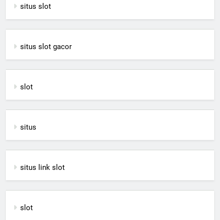
situs slot
situs slot gacor
slot
situs
situs link slot
slot