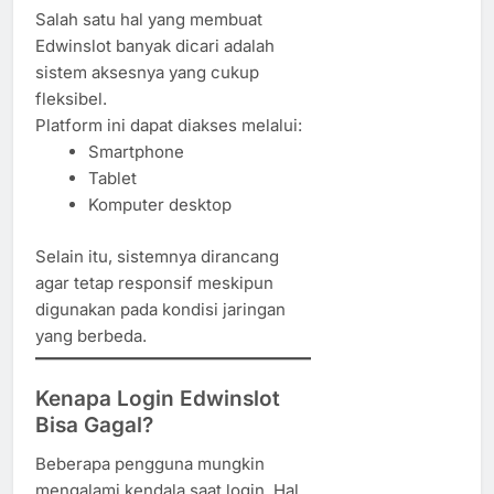
Salah satu hal yang membuat
Edwinslot banyak dicari adalah
sistem aksesnya yang cukup
fleksibel.
Platform ini dapat diakses melalui:
Smartphone
Tablet
Komputer desktop
Selain itu, sistemnya dirancang
agar tetap responsif meskipun
digunakan pada kondisi jaringan
yang berbeda.
Kenapa Login Edwinslot
Bisa Gagal?
Beberapa pengguna mungkin
mengalami kendala saat login. Hal