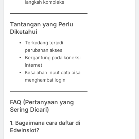
langkah kompleks
Tantangan yang Perlu
Diketahui
Terkadang terjadi
perubahan akses
Bergantung pada koneksi
internet
Kesalahan input data bisa
menghambat login
FAQ (Pertanyaan yang
Sering Dicari)
1. Bagaimana cara daftar di
Edwinslot?