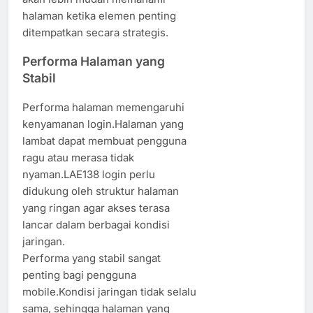
halaman ketika elemen penting
ditempatkan secara strategis.
Performa Halaman yang
Stabil
Performa halaman memengaruhi
kenyamanan login.Halaman yang
lambat dapat membuat pengguna
ragu atau merasa tidak
nyaman.LAE138 login perlu
didukung oleh struktur halaman
yang ringan agar akses terasa
lancar dalam berbagai kondisi
jaringan.
Performa yang stabil sangat
penting bagi pengguna
mobile.Kondisi jaringan tidak selalu
sama, sehingga halaman yang