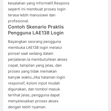
kesalahan yang informatif.Respons
seperti ini membuat proses login
terasa lebih manusiawi dan
profesional.
Contoh Skenario Praktis
Pengguna LAE138 Login
Bayangkan seorang pengguna
membuka LAE138 login melalui
ponsel saat sedang dalam
perjalanan.Ia membutuhkan akses
cepat, tampilan yang jelas, dan
proses yang tidak memakan
banyak waktu.Jika halaman login
responsif, kolom input mudah
digunakan, dan tombol masuk
terlihat jelas, pengguna dapat
menyelesaikan proses akses
dengan lebih nyaman.