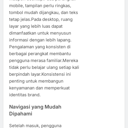
mobile, tampilan perlu ringkas,
tombol mudah dijangkau, dan teks
tetap jelas.Pada desktop, ruang
layar yang lebih luas dapat
dimanfaatkan untuk menyusun
informasi dengan lebih lapang.
Pengalaman yang konsisten di
berbagai perangkat membantu
pengguna merasa familiar.Mereka
tidak perlu belajar ulang setiap kali
berpindah layar.Konsistensi ini
penting untuk membangun
kenyamanan dan memperkuat
identitas brand.
Navigasi yang Mudah
Dipahami
Setelah masuk, pengguna