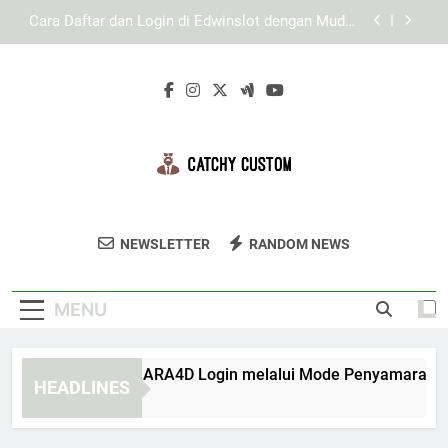
Skip
EDWINSLOT Login dan Pentingnya Navigasi
to
Sederhana bagi Pengguna
content
Login Edwinslot Alternatif untuk Akses Lebih
Lancar dan Aman
Cara Membuka TIARA4D Login melalui Mode
Penyamaran
Cara Daftar dan Login di Edwinslot dengan Mudah
untuk Pengguna Baru
EDWINSLOT Login dan Pentingnya Navigasi
Sederhana bagi Pengguna
Catchy Custom
Dapatkan T-Shirt Dan Merchandise Unik
Login Edwinslot Alternatif untuk Akses Lebih
NEWSLETTER
RANDOM NEWS
Lancar dan Aman
Dengan Desain Kustom Dari Catchy
Custom.
MENU
ara Membuka TIARA4D Login melalui Mode Penyamaran
HEADLINES
Weeks Ago