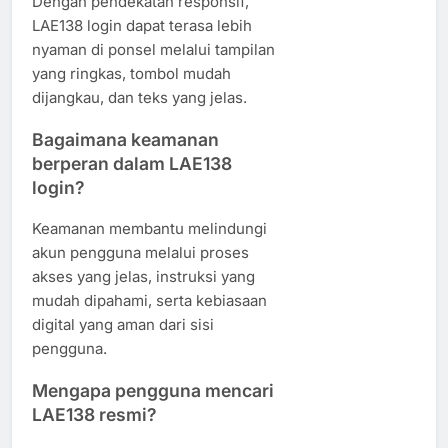
Dengan pendekatan responsif,
LAE138 login dapat terasa lebih
nyaman di ponsel melalui tampilan
yang ringkas, tombol mudah
dijangkau, dan teks yang jelas.
Bagaimana keamanan
berperan dalam LAE138
login?
Keamanan membantu melindungi
akun pengguna melalui proses
akses yang jelas, instruksi yang
mudah dipahami, serta kebiasaan
digital yang aman dari sisi
pengguna.
Mengapa pengguna mencari
LAE138 resmi?