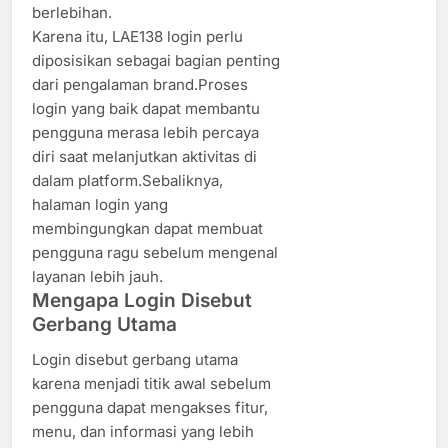
berlebihan.
Karena itu, LAE138 login perlu
diposisikan sebagai bagian penting
dari pengalaman brand.Proses
login yang baik dapat membantu
pengguna merasa lebih percaya
diri saat melanjutkan aktivitas di
dalam platform.Sebaliknya,
halaman login yang
membingungkan dapat membuat
pengguna ragu sebelum mengenal
layanan lebih jauh.
Mengapa Login Disebut
Gerbang Utama
Login disebut gerbang utama
karena menjadi titik awal sebelum
pengguna dapat mengakses fitur,
menu, dan informasi yang lebih