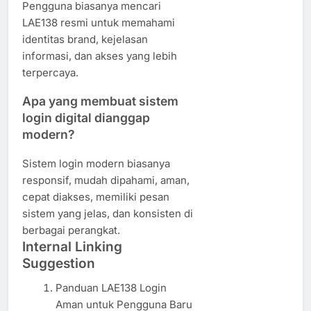
Pengguna biasanya mencari
LAE138 resmi untuk memahami
identitas brand, kejelasan
informasi, dan akses yang lebih
terpercaya.
Apa yang membuat sistem
login digital dianggap
modern?
Sistem login modern biasanya
responsif, mudah dipahami, aman,
cepat diakses, memiliki pesan
sistem yang jelas, dan konsisten di
berbagai perangkat.
Internal Linking
Suggestion
Panduan LAE138 Login
Aman untuk Pengguna Baru