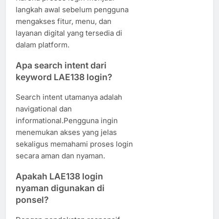
langkah awal sebelum pengguna
mengakses fitur, menu, dan
layanan digital yang tersedia di
dalam platform.
Apa search intent dari
keyword LAE138 login?
Search intent utamanya adalah
navigational dan
informational.Pengguna ingin
menemukan akses yang jelas
sekaligus memahami proses login
secara aman dan nyaman.
Apakah LAE138 login
nyaman digunakan di
ponsel?