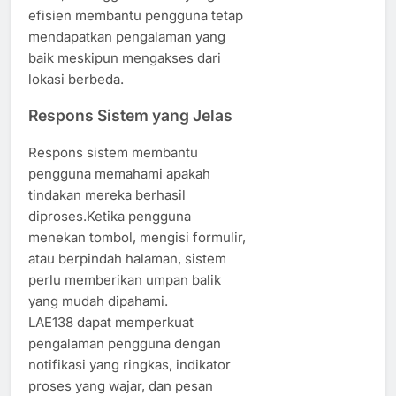
efisien membantu pengguna tetap
mendapatkan pengalaman yang
baik meskipun mengakses dari
lokasi berbeda.
Respons Sistem yang Jelas
Respons sistem membantu
pengguna memahami apakah
tindakan mereka berhasil
diproses.Ketika pengguna
menekan tombol, mengisi formulir,
atau berpindah halaman, sistem
perlu memberikan umpan balik
yang mudah dipahami.
LAE138 dapat memperkuat
pengalaman pengguna dengan
notifikasi yang ringkas, indikator
proses yang wajar, dan pesan