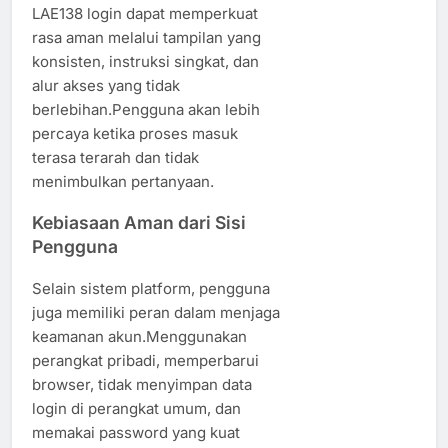
LAE138 login dapat memperkuat
rasa aman melalui tampilan yang
konsisten, instruksi singkat, dan
alur akses yang tidak
berlebihan.Pengguna akan lebih
percaya ketika proses masuk
terasa terarah dan tidak
menimbulkan pertanyaan.
Kebiasaan Aman dari Sisi
Pengguna
Selain sistem platform, pengguna
juga memiliki peran dalam menjaga
keamanan akun.Menggunakan
perangkat pribadi, memperbarui
browser, tidak menyimpan data
login di perangkat umum, dan
memakai password yang kuat