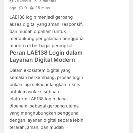
7e2da96
3 months
ago
0
18 mins
LAE138 login menjadi gerbang
akses digital yang aman, responsif,
dan mudah dipahami untuk
mendukung pengalaman pengguna
modern di berbagai perangkat.
Peran LAE138 Login dalam
Layanan Digital Modern
Dalam ekosistem digital yang
semakin berkembang, proses login
bukan lagi sekadar langkah teknis
untuk masuk ke sebuah
platform.LAE138 login dapat
dipahami sebagai gerbang utama
yang menghubungkan pengguna
dengan layanan digital secara lebih
terarah, aman, dan mudah