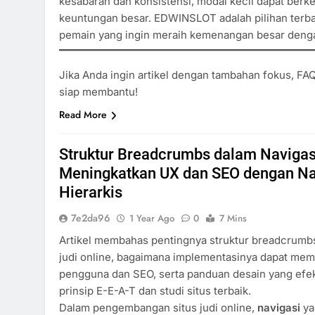
kesabaran dan konsistensi, modal kecil dapat ber
keuntungan besar. EDWINSLOT adalah pilihan terb
pemain yang ingin meraih kemenangan besar denga
Jika Anda ingin artikel dengan tambahan fokus, FAQ, 
siap membantu!
Read More
Struktur Breadcrumbs dalam Navigasi
Meningkatkan UX dan SEO dengan Na
Hierarkis
7e2da96
1 Year Ago
0
7 Mins
Artikel membahas pentingnya struktur breadcrumbs
judi online, bagaimana implementasinya dapat me
pengguna dan SEO, serta panduan desain yang efek
prinsip E-E-A-T dan studi situs terbaik.
Dalam pengembangan situs judi online,
navigasi
ya