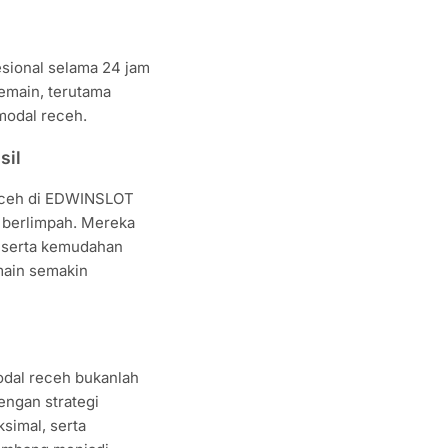
ional selama 24 jam
emain, terutama
modal receh.
sil
eceh di EDWINSLOT
berlimpah. Mereka
 serta kemudahan
main semakin
dal receh bukanlah
engan strategi
simal, serta