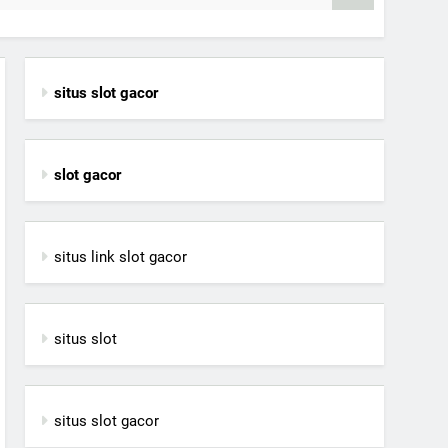
situs slot gacor
slot gacor
situs link slot gacor
situs slot
situs slot gacor