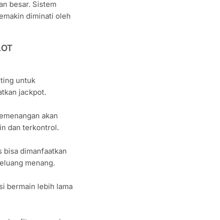
an besar. Sistem
makin diminati oleh
LOT
ting untuk
kan jackpot.
 kemenangan akan
n dan terkontrol.
s bisa dimanfaatkan
eluang menang.
i bermain lebih lama
.