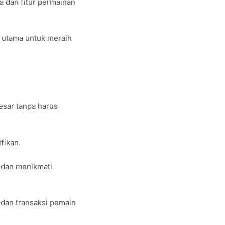
 dan fitur permainan
 utama untuk meraih
sar tanpa harus
fikan.
dan menikmati
dan transaksi pemain