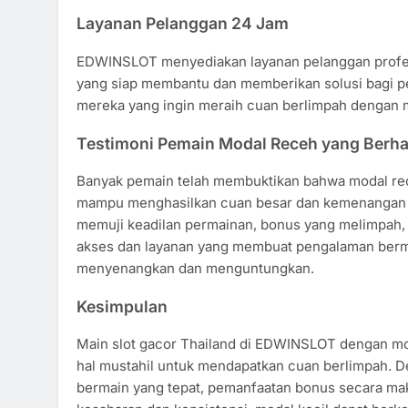
Layanan Pelanggan 24 Jam
EDWINSLOT menyediakan layanan pelanggan profes
yang siap membantu dan memberikan solusi bagi p
mereka yang ingin meraih cuan berlimpah dengan 
Testimoni Pemain Modal Receh yang Berha
Banyak pemain telah membuktikan bahwa modal r
mampu menghasilkan cuan besar dan kemenangan 
memuji keadilan permainan, bonus yang melimpah,
akses dan layanan yang membuat pengalaman ber
menyenangkan dan menguntungkan.
Kesimpulan
Main slot gacor Thailand di EDWINSLOT dengan mo
hal mustahil untuk mendapatkan cuan berlimpah. D
bermain yang tepat, pemanfaatan bonus secara mak