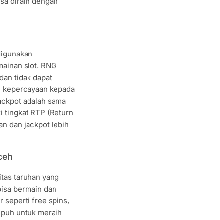
sa diraih dengan
digunakan
ainan slot. RNG
dan tidak dapat
an kepercayaan kepada
ackpot adalah sama
i tingkat RTP (Return
an dan jackpot lebih
ceh
itas taruhan yang
isa bermain dan
 seperti free spins,
ampuh untuk meraih