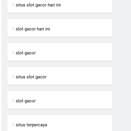
situs slot gacor hari ini
slot gacor hari ini
slot gacor
situs slot gacor
slot gacor
situs terpercaya