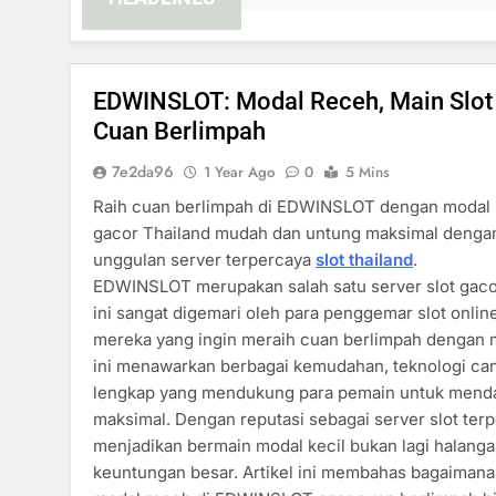
EDWINSLOT: Modal Receh, Main Slot
Cuan Berlimpah
7e2da96
1 Year Ago
0
5 Mins
Raih cuan berlimpah di EDWINSLOT dengan modal r
gacor Thailand mudah dan untung maksimal dengan 
unggulan server terpercaya
slot thailand
.
EDWINSLOT merupakan salah satu server slot gacor
ini sangat digemari oleh para penggemar slot onlin
mereka yang ingin meraih cuan berlimpah dengan 
ini menawarkan berbagai kemudahan, teknologi cang
lengkap yang mendukung para pemain untuk men
maksimal. Dengan reputasi sebagai server slot te
menjadikan bermain modal kecil bukan lagi halang
keuntungan besar. Artikel ini membahas bagaiman