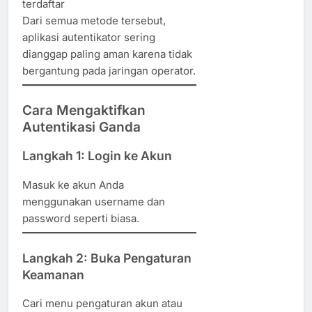
terdaftar
Dari semua metode tersebut,
aplikasi autentikator sering
dianggap paling aman karena tidak
bergantung pada jaringan operator.
Cara Mengaktifkan
Autentikasi Ganda
Langkah 1: Login ke Akun
Masuk ke akun Anda
menggunakan username dan
password seperti biasa.
Langkah 2: Buka Pengaturan
Keamanan
Cari menu pengaturan akun atau