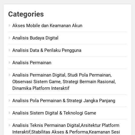
Categories
Akses Mobile dan Keamanan Akun
Analisis Budaya Digital
Analisis Data & Perilaku Pengguna
Analisis Permainan​
Analisis Permainan Digital, Studi Pola Permainan,
Observasi Sistem Game, Strategi Bermain Rasional,
Dinamika Platform Interaktif
Analisis Pola Permainan & Strategi Jangka Panjang
Analisis Sistem Digital & Teknologi Game
Analisis Teknis Permainan Digital,Arsitektur Platform
Interaktif,Stabilitas Akses & Performa,Keamanan Sesi