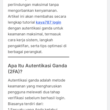
perlindungan maksimal tanpa
mengorbankan kenyamanan.
Artikel ini akan membahas secara
lengkap tutorial
kaya787 login
dengan autentikasi ganda untuk
keamanan maksimal, termasuk
cara kerja sistem, langkah
pengaktifan, serta tips optimasi di
berbagai perangkat.
Apa Itu Autentikasi Ganda
(2FA)?
Autentikasi ganda adalah metode
keamanan yang mengharuskan
pengguna melewati dua tahap
verifikasi sebelum berhasil login.
Biasanya terdiri dari:
1.Sesuatu yang Anda ketahui