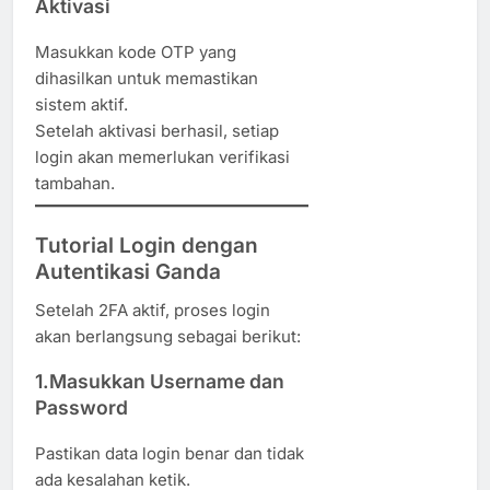
Aktivasi
Masukkan kode OTP yang
dihasilkan untuk memastikan
sistem aktif.
Setelah aktivasi berhasil, setiap
login akan memerlukan verifikasi
tambahan.
Tutorial Login dengan
Autentikasi Ganda
Setelah 2FA aktif, proses login
akan berlangsung sebagai berikut:
1.Masukkan Username dan
Password
Pastikan data login benar dan tidak
ada kesalahan ketik.