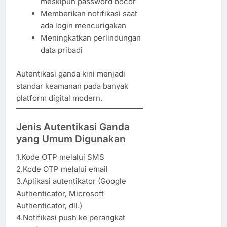
meskipun password bocor
Memberikan notifikasi saat
ada login mencurigakan
Meningkatkan perlindungan
data pribadi
Autentikasi ganda kini menjadi
standar keamanan pada banyak
platform digital modern.
Jenis Autentikasi Ganda
yang Umum Digunakan
1.Kode OTP melalui SMS
2.Kode OTP melalui email
3.Aplikasi autentikator (Google
Authenticator, Microsoft
Authenticator, dll.)
4.Notifikasi push ke perangkat