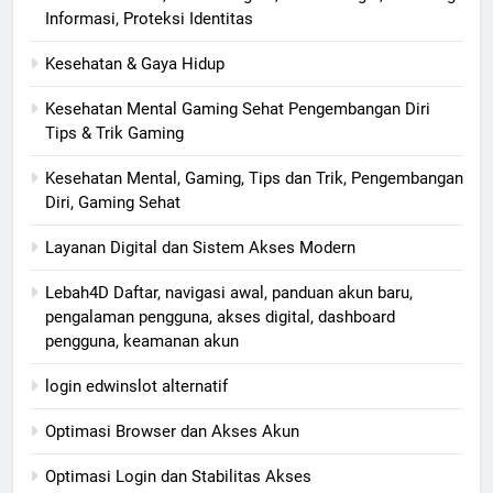
Informasi, Proteksi Identitas
Kesehatan & Gaya Hidup
Kesehatan Mental Gaming Sehat Pengembangan Diri
Tips & Trik Gaming
Kesehatan Mental, Gaming, Tips dan Trik, Pengembangan
Diri, Gaming Sehat
Layanan Digital dan Sistem Akses Modern
Lebah4D Daftar, navigasi awal, panduan akun baru,
pengalaman pengguna, akses digital, dashboard
pengguna, keamanan akun
login edwinslot alternatif
Optimasi Browser dan Akses Akun
Optimasi Login dan Stabilitas Akses