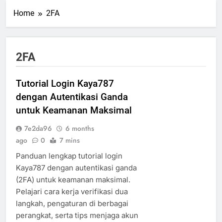
Home
2FA
2FA
Tutorial Login Kaya787
dengan Autentikasi Ganda
untuk Keamanan Maksimal
7e2da96
6 months
ago
0
7 mins
Panduan lengkap tutorial login
Kaya787 dengan autentikasi ganda
(2FA) untuk keamanan maksimal.
Pelajari cara kerja verifikasi dua
langkah, pengaturan di berbagai
perangkat, serta tips menjaga akun