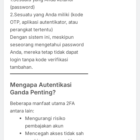
(password)
2.Sesuatu yang Anda miliki (kode
OTP, aplikasi autentikator, atau
perangkat tertentu)
Dengan sistem ini, meskipun
seseorang mengetahui password
Anda, mereka tetap tidak dapat
login tanpa kode verifikasi
tambahan.
Mengapa Autentikasi
Ganda Penting?
Beberapa manfaat utama 2FA
antara lain:
Mengurangi risiko
pembajakan akun
Mencegah akses tidak sah