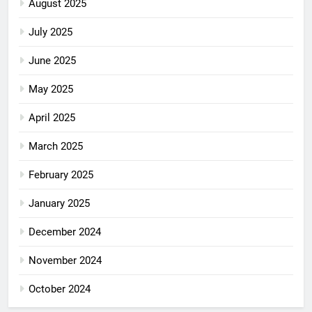
August 2025
July 2025
June 2025
May 2025
April 2025
March 2025
February 2025
January 2025
December 2024
November 2024
October 2024