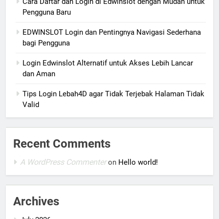
Cara Daftar dan Login di Edwinslot dengan Mudah untuk
Pengguna Baru
EDWINSLOT Login dan Pentingnya Navigasi Sederhana
bagi Pengguna
Login Edwinslot Alternatif untuk Akses Lebih Lancar
dan Aman
Tips Login Lebah4D agar Tidak Terjebak Halaman Tidak
Valid
Recent Comments
A WordPress Commenter
on
Hello world!
Archives