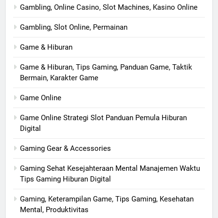
Gambling, Online Casino, Slot Machines, Kasino Online
Gambling, Slot Online, Permainan
Game & Hiburan
Game & Hiburan, Tips Gaming, Panduan Game, Taktik
Bermain, Karakter Game
Game Online
Game Online Strategi Slot Panduan Pemula Hiburan
Digital
Gaming Gear & Accessories
Gaming Sehat Kesejahteraan Mental Manajemen Waktu
Tips Gaming Hiburan Digital
Gaming, Keterampilan Game, Tips Gaming, Kesehatan
Mental, Produktivitas