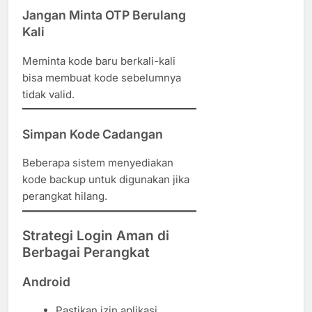
Jangan Minta OTP Berulang
Kali
Meminta kode baru berkali-kali
bisa membuat kode sebelumnya
tidak valid.
Simpan Kode Cadangan
Beberapa sistem menyediakan
kode backup untuk digunakan jika
perangkat hilang.
Strategi Login Aman di
Berbagai Perangkat
Android
Pastikan izin aplikasi