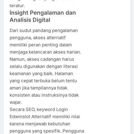
teratur.
Insight Pengalaman dan
Analisis Digital
Dari sudut pandang pengalaman
pengguna, akses alternatif
memiliki peran penting dalam
menjaga kelancaran akses harian.
Namun, akses cadangan harus
selalu digunakan dengan literasi
keamanan yang baik. Halaman
yang cepat terbuka belum tentu
aman jika tampilannya tidak
konsisten atau instruksinya tidak
wajar.
Secara SEO, keyword Login
Edwinslot Alternatif memiliki nilai
karena menjawab kebutuhan
pengguna yang spesifik. Pengguna