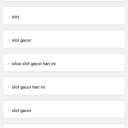
slot
slot gacor
situs slot gacor hari ini
slot gacor hari ini
slot gacor