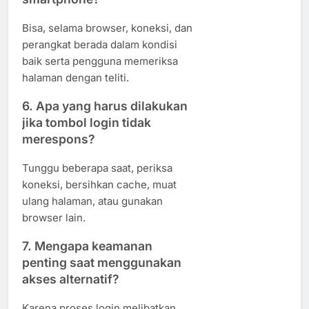
Bisa, selama browser, koneksi, dan
perangkat berada dalam kondisi
baik serta pengguna memeriksa
halaman dengan teliti.
6. Apa yang harus dilakukan
jika tombol login tidak
merespons?
Tunggu beberapa saat, periksa
koneksi, bersihkan cache, muat
ulang halaman, atau gunakan
browser lain.
7. Mengapa keamanan
penting saat menggunakan
akses alternatif?
Karena proses login melibatkan