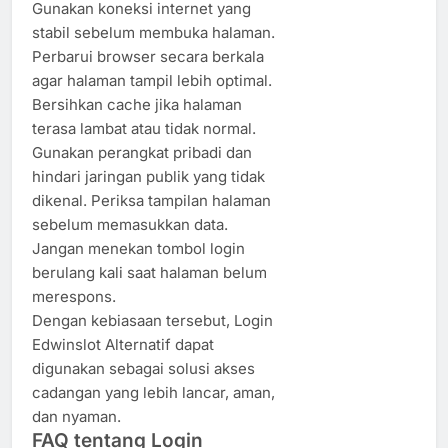
Gunakan koneksi internet yang
stabil sebelum membuka halaman.
Perbarui browser secara berkala
agar halaman tampil lebih optimal.
Bersihkan cache jika halaman
terasa lambat atau tidak normal.
Gunakan perangkat pribadi dan
hindari jaringan publik yang tidak
dikenal. Periksa tampilan halaman
sebelum memasukkan data.
Jangan menekan tombol login
berulang kali saat halaman belum
merespons.
Dengan kebiasaan tersebut, Login
Edwinslot Alternatif dapat
digunakan sebagai solusi akses
cadangan yang lebih lancar, aman,
dan nyaman.
FAQ tentang Login