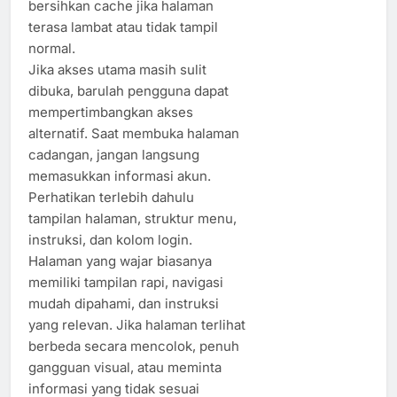
bersihkan cache jika halaman
terasa lambat atau tidak tampil
normal.
Jika akses utama masih sulit
dibuka, barulah pengguna dapat
mempertimbangkan akses
alternatif. Saat membuka halaman
cadangan, jangan langsung
memasukkan informasi akun.
Perhatikan terlebih dahulu
tampilan halaman, struktur menu,
instruksi, dan kolom login.
Halaman yang wajar biasanya
memiliki tampilan rapi, navigasi
mudah dipahami, dan instruksi
yang relevan. Jika halaman terlihat
berbeda secara mencolok, penuh
gangguan visual, atau meminta
informasi yang tidak sesuai