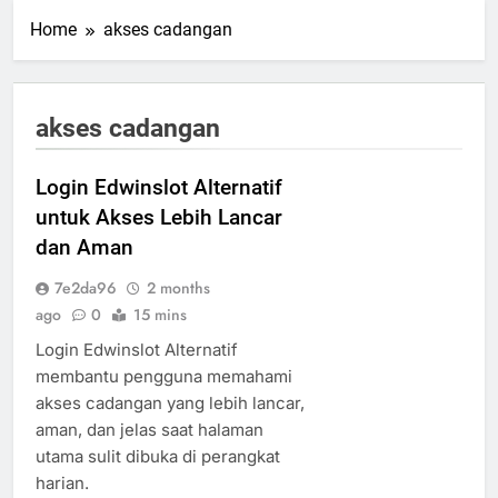
Home
akses cadangan
akses cadangan
Login Edwinslot Alternatif
untuk Akses Lebih Lancar
dan Aman
7e2da96
2 months
ago
0
15 mins
Login Edwinslot Alternatif
membantu pengguna memahami
akses cadangan yang lebih lancar,
aman, dan jelas saat halaman
utama sulit dibuka di perangkat
harian.