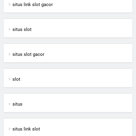
situs link slot gacor
situs slot
situs slot gacor
slot
situs
situs link slot