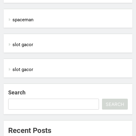
spaceman
slot gacor
slot gacor
Search
SEARCH
Recent Posts