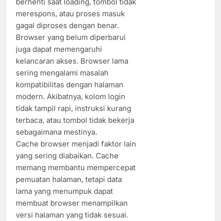
berhenti saat loading, tombol tidak
merespons, atau proses masuk
gagal diproses dengan benar.
Browser yang belum diperbarui
juga dapat memengaruhi
kelancaran akses. Browser lama
sering mengalami masalah
kompatibilitas dengan halaman
modern. Akibatnya, kolom login
tidak tampil rapi, instruksi kurang
terbaca, atau tombol tidak bekerja
sebagaimana mestinya.
Cache browser menjadi faktor lain
yang sering diabaikan. Cache
memang membantu mempercepat
pemuatan halaman, tetapi data
lama yang menumpuk dapat
membuat browser menampilkan
versi halaman yang tidak sesuai.