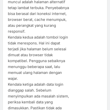
muncul adalah halaman alternatif
tetap lambat terbuka. Penyebabnya
bisa berasal dari koneksi internet,
browser berat, cache menumpuk,
atau perangkat yang kurang
responsif.
Kendala kedua adalah tombol login
tidak merespons. Hal ini dapat
terjadi jika halaman belum selesai
dimuat atau browser tidak
kompatibel. Pengguna sebaiknya
menunggu beberapa saat, lalu
memuat ulang halaman dengan
wajar.
Kendala ketiga adalah data login
dianggap salah. Sebelum
menyimpulkan ada masalah sistem,
periksa kembali data yang
dimasukkan. Pastikan tidak ada