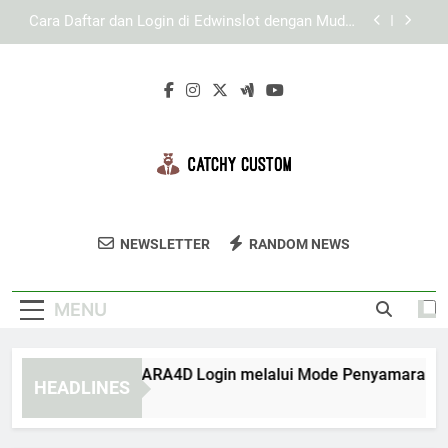
Skip
EDWINSLOT Login dan Pentingnya Navigasi
to
Sederhana bagi Pengguna
content
Login Edwinslot Alternatif untuk Akses Lebih
Lancar dan Aman
Cara Membuka TIARA4D Login melalui Mode
Penyamaran
Cara Daftar dan Login di Edwinslot dengan Mudah
untuk Pengguna Baru
EDWINSLOT Login dan Pentingnya Navigasi
Sederhana bagi Pengguna
Catchy Custom
Dapatkan T-Shirt Dan Merchandise Unik
Login Edwinslot Alternatif untuk Akses Lebih
NEWSLETTER
RANDOM NEWS
Lancar dan Aman
Dengan Desain Kustom Dari Catchy
Custom.
MENU
ra Membuka TIARA4D Login melalui Mode Penyamaran
HEADLINES
Weeks Ago