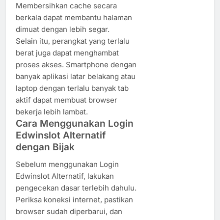
Membersihkan cache secara
berkala dapat membantu halaman
dimuat dengan lebih segar.
Selain itu, perangkat yang terlalu
berat juga dapat menghambat
proses akses. Smartphone dengan
banyak aplikasi latar belakang atau
laptop dengan terlalu banyak tab
aktif dapat membuat browser
bekerja lebih lambat.
Cara Menggunakan Login
Edwinslot Alternatif
dengan Bijak
Sebelum menggunakan Login
Edwinslot Alternatif, lakukan
pengecekan dasar terlebih dahulu.
Periksa koneksi internet, pastikan
browser sudah diperbarui, dan