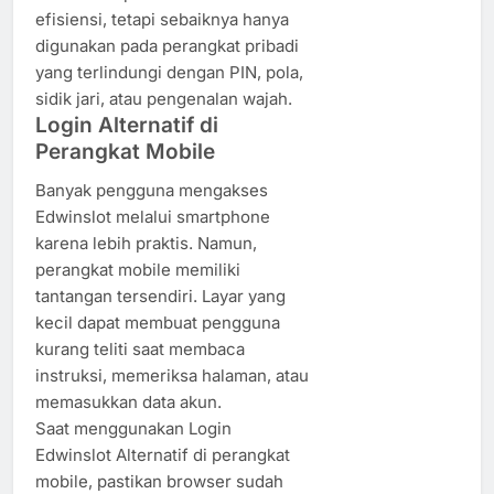
efisiensi, tetapi sebaiknya hanya
digunakan pada perangkat pribadi
yang terlindungi dengan PIN, pola,
sidik jari, atau pengenalan wajah.
Login Alternatif di
Perangkat Mobile
Banyak pengguna mengakses
Edwinslot melalui smartphone
karena lebih praktis. Namun,
perangkat mobile memiliki
tantangan tersendiri. Layar yang
kecil dapat membuat pengguna
kurang teliti saat membaca
instruksi, memeriksa halaman, atau
memasukkan data akun.
Saat menggunakan Login
Edwinslot Alternatif di perangkat
mobile, pastikan browser sudah