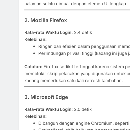
halaman selalu dimuat dengan elemen UI lengkap.
2.
Mozilla Firefox
Rata-rata Waktu Login:
2.4 detik
Kelebihan:
Ringan dan efisien dalam penggunaan memo
Perlindungan privasi tinggi (kadang ini juga 
Catatan:
Firefox sedikit tertinggal karena sistem p
memblokir skrip pelacakan yang digunakan untuk au
kadang memerlukan satu kali refresh tambahan.
3.
Microsoft Edge
Rata-rata Waktu Login:
2.0 detik
Kelebihan:
Dibangun dengan engine Chromium, seperti