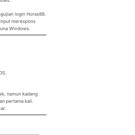
dows.
gujian login Horas88.
 input merespons
guna Windows.
OS.
aik, namun kadang
an pertama kali.
ar.