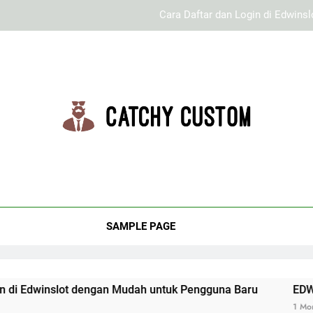
Cara Daftar dan Login di Edwin
EDWINSLOT Login dan Pentingn
Login Edwinslot Alterna
Cara Membuka TIA
Cara Daftar dan Login di Edwin
EDWINSLOT Login dan Pentingn
chy Custom
T-Shirt Dan Merchandise Unik Dengan Desain Kustom Dari Cat
Login Edwinslot Alterna
SAMPLE PAGE
slot dengan Mudah untuk Pengguna Baru
EDWINSLOT Logi
1 Month Ago