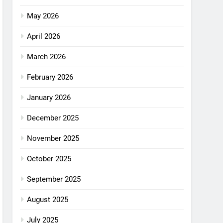
May 2026
April 2026
March 2026
February 2026
January 2026
December 2025
November 2025
October 2025
September 2025
August 2025
July 2025