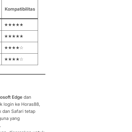
Kompatibilitas
★★★★★
★★★★★
★★★★☆
★★★★☆
osoft Edge
dan
 login ke Horas88,
x dan Safari tetap
gguna yang
.