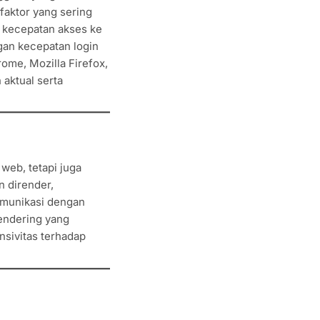
faktor yang sering
 kecepatan akses ke
ngan kecepatan login
me, Mozilla Firefox,
aktual serta
web, tetapi juga
 dirender,
omunikasi dengan
rendering yang
sivitas terhadap