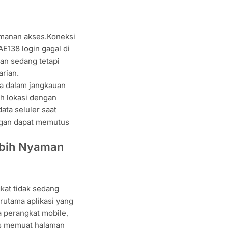
amanan akses.Koneksi
E138 login gagal di
an sedang tetapi
arian.
da dalam jangkauan
ih lokasi dengan
ata seluler saat
ngan dapat memutus
ebih Nyaman
at tidak sedang
erutama aplikasi yang
 perangkat mobile,
es memuat halaman