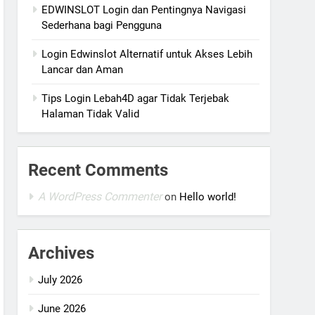
EDWINSLOT Login dan Pentingnya Navigasi
Sederhana bagi Pengguna
Login Edwinslot Alternatif untuk Akses Lebih
Lancar dan Aman
Tips Login Lebah4D agar Tidak Terjebak
Halaman Tidak Valid
Recent Comments
A WordPress Commenter
on
Hello world!
Archives
July 2026
June 2026