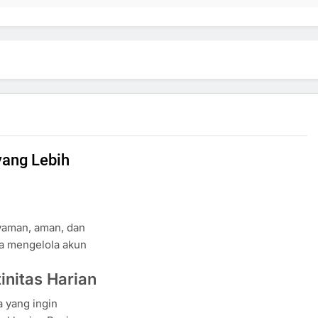
yang Lebih
yaman, aman, dan
a mengelola akun
nitas Harian
 yang ingin