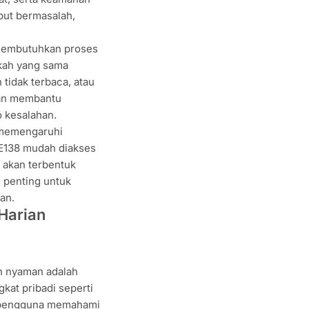
ebut bermasalah,
 membutuhkan proses
gkah yang sama
 tidak terbaca, atau
an membantu
 kesalahan.
 memengaruhi
E138 mudah diakses
 akan terbentuk
ni penting untuk
an.
Harian
h nyaman adalah
kat pribadi seperti
na pengguna memahami