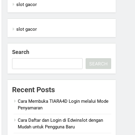
slot gacor
slot gacor
Search
SEARCH
Recent Posts
Cara Membuka TIARA4D Login melalui Mode
Penyamaran
Cara Daftar dan Login di Edwinslot dengan
Mudah untuk Pengguna Baru