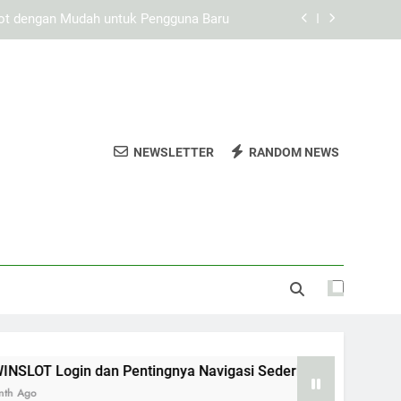
slot dengan Mudah untuk Pengguna Baru
ya Navigasi Sederhana bagi Pengguna
tif untuk Akses Lebih Lancar dan Aman
RA4D Login melalui Mode Penyamaran
NEWSLETTER
RANDOM NEWS
slot dengan Mudah untuk Pengguna Baru
ya Navigasi Sederhana bagi Pengguna
chy Custom.
tif untuk Akses Lebih Lancar dan Aman
n dan Pentingnya Navigasi Sederhana bagi Pengguna
2