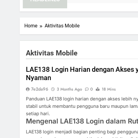
Home
Aktivitas Mobile
Aktivitas Mobile
LAE138 Login Harian dengan Akses 
Nyaman
7e2da96
3 Months Ago
0
18 Mins
Panduan LAE138 login harian dengan akses lebih n
stabil untuk membantu pengguna baru maupun lam
setiap hari.
Mengenal LAE138 Login dalam Ruti
LAE138 login menjadi bagian penting bagi pengguna