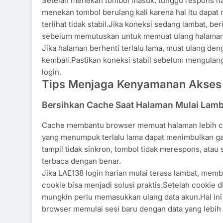
Setelah menekan tombol masuk, tunggu respons h
menekan tombol berulang kali karena hal itu dapa
terlihat tidak stabil.Jika koneksi sedang lambat, be
sebelum memutuskan untuk memuat ulang halaman
Jika halaman berhenti terlalu lama, muat ulang den
kembali.Pastikan koneksi stabil sebelum mengulan
login.
Tips Menjaga Kenyamanan Akses 
Bersihkan Cache Saat Halaman Mulai Lamb
Cache membantu browser memuat halaman lebih ce
yang menumpuk terlalu lama dapat menimbulkan g
tampil tidak sinkron, tombol tidak merespons, atau s
terbaca dengan benar.
Jika LAE138 login harian mulai terasa lambat, mem
cookie bisa menjadi solusi praktis.Setelah cookie
mungkin perlu memasukkan ulang data akun.Hal ini
browser memulai sesi baru dengan data yang lebih 