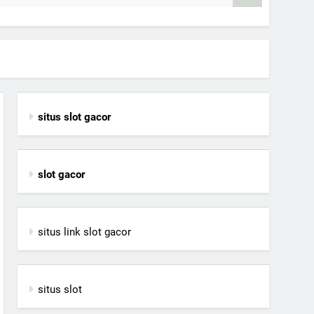
situs slot gacor
slot gacor
situs link slot gacor
situs slot