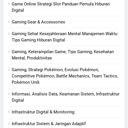
Game Online Strategi Slot Panduan Pemula Hiburan
Digital
Gaming Gear & Accessories
Gaming Sehat Kesejahteraan Mental Manajemen Waktu
Tips Gaming Hiburan Digital
Gaming, Keterampilan Game, Tips Gaming, Kesehatan
Mental, Produktivitas
Gaming, Strategi Pokémon, Evolusi Pokémon,
Competitive Pokémon, Battle Mechanics, Team Tactics,
Pokémon Unik
Informasi, Analisis Data, Keamanan Sistem, Infrastruktur
Digital
Infrastruktur Digital & Monitoring
Infrastruktur Sistem & Jaringan Adaptif