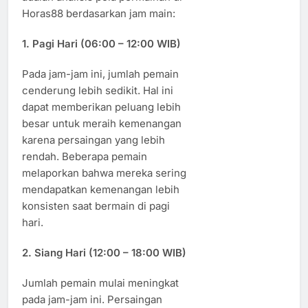
Horas88 berdasarkan jam main:​
1.
Pagi Hari (06:00 – 12:00 WIB)
Pada jam-jam ini, jumlah pemain
cenderung lebih sedikit. Hal ini
dapat memberikan peluang lebih
besar untuk meraih kemenangan
karena persaingan yang lebih
rendah. Beberapa pemain
melaporkan bahwa mereka sering
mendapatkan kemenangan lebih
konsisten saat bermain di pagi
hari.​
2.
Siang Hari (12:00 – 18:00 WIB)
Jumlah pemain mulai meningkat
pada jam-jam ini. Persaingan