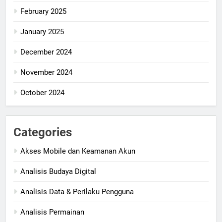
February 2025
January 2025
December 2024
November 2024
October 2024
Categories
Akses Mobile dan Keamanan Akun
Analisis Budaya Digital
Analisis Data & Perilaku Pengguna
Analisis Permainan​