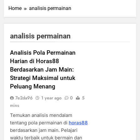
Home
analisis permainan
analisis permainan
Analisis Pola Permainan
Harian di Horas88
Berdasarkan Jam Main:
Strategi Maksimal untuk
Peluang Menang
7e2da96
1 year ago
0
5
mins
Temukan analisis mendalam
tentang pola permainan di
horas88
berdasarkan jam main. Pelajari
waktu terbaik untuk bermain dan