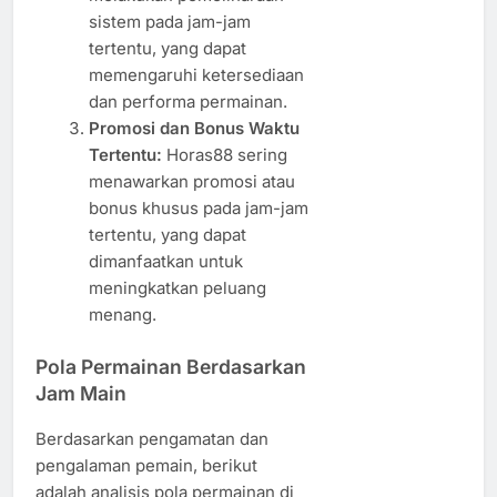
sistem pada jam-jam
tertentu, yang dapat
memengaruhi ketersediaan
dan performa permainan.​
Promosi dan Bonus Waktu
Tertentu:
Horas88 sering
menawarkan promosi atau
bonus khusus pada jam-jam
tertentu, yang dapat
dimanfaatkan untuk
meningkatkan peluang
menang.​
Pola Permainan Berdasarkan
Jam Main
Berdasarkan pengamatan dan
pengalaman pemain, berikut
adalah analisis pola permainan di