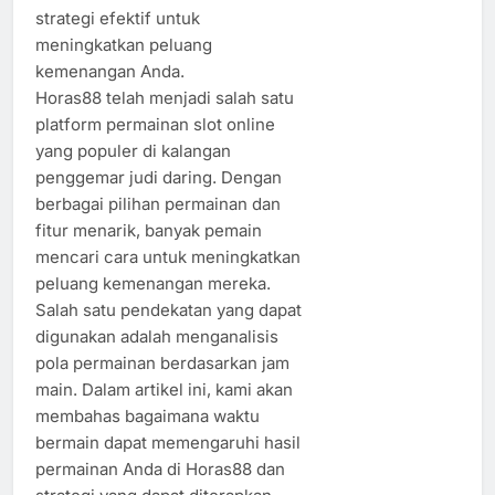
strategi efektif untuk
meningkatkan peluang
kemenangan Anda.
Horas88 telah menjadi salah satu
platform permainan slot online
yang populer di kalangan
penggemar judi daring. Dengan
berbagai pilihan permainan dan
fitur menarik, banyak pemain
mencari cara untuk meningkatkan
peluang kemenangan mereka.
Salah satu pendekatan yang dapat
digunakan adalah menganalisis
pola permainan berdasarkan jam
main. Dalam artikel ini, kami akan
membahas bagaimana waktu
bermain dapat memengaruhi hasil
permainan Anda di Horas88 dan