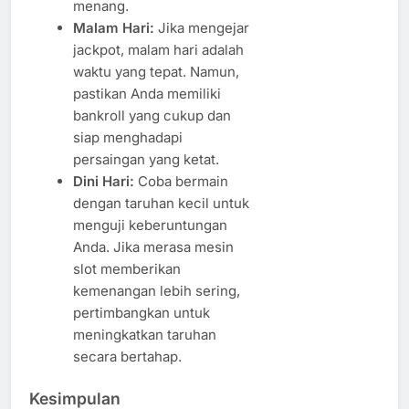
menang.​
Malam Hari:
Jika mengejar
jackpot, malam hari adalah
waktu yang tepat. Namun,
pastikan Anda memiliki
bankroll yang cukup dan
siap menghadapi
persaingan yang ketat.​
Dini Hari:
Coba bermain
dengan taruhan kecil untuk
menguji keberuntungan
Anda. Jika merasa mesin
slot memberikan
kemenangan lebih sering,
pertimbangkan untuk
meningkatkan taruhan
secara bertahap.
Kesimpulan