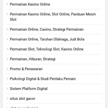
Permainan Kasino Online
Permainan Kasino Online, Slot Online, Panduan Mesin
Slot
Permainan Online, Casino, Strategi Permainan
Permainan Online, Taruhan Olahraga, Judi Bola
Permainan Slot, Teknologi Slot, Kasino Online
Permainan, Hiburan, Strategi
Promo & Penawaran
Psikologi Digital & Studi Perilaku Pemain
Sistem Platform Digital
situs slot gacor