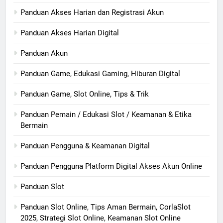
Panduan Akses Harian dan Registrasi Akun
Panduan Akses Harian Digital
Panduan Akun
Panduan Game, Edukasi Gaming, Hiburan Digital
Panduan Game, Slot Online, Tips & Trik
Panduan Pemain / Edukasi Slot / Keamanan & Etika
Bermain
Panduan Pengguna & Keamanan Digital
Panduan Pengguna Platform Digital Akses Akun Online
Panduan Slot
Panduan Slot Online, Tips Aman Bermain, CorlaSlot
2025, Strategi Slot Online, Keamanan Slot Online