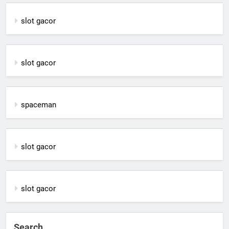
slot gacor
slot gacor
spaceman
slot gacor
slot gacor
Search