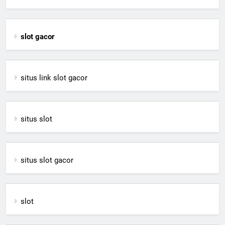
slot gacor
situs link slot gacor
situs slot
situs slot gacor
slot