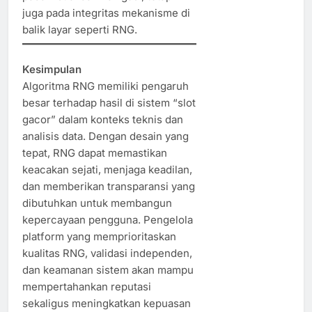
juga pada integritas mekanisme di
balik layar seperti RNG.
Kesimpulan
Algoritma RNG memiliki pengaruh
besar terhadap hasil di sistem “slot
gacor” dalam konteks teknis dan
analisis data. Dengan desain yang
tepat, RNG dapat memastikan
keacakan sejati, menjaga keadilan,
dan memberikan transparansi yang
dibutuhkan untuk membangun
kepercayaan pengguna. Pengelola
platform yang memprioritaskan
kualitas RNG, validasi independen,
dan keamanan sistem akan mampu
mempertahankan reputasi
sekaligus meningkatkan kepuasan