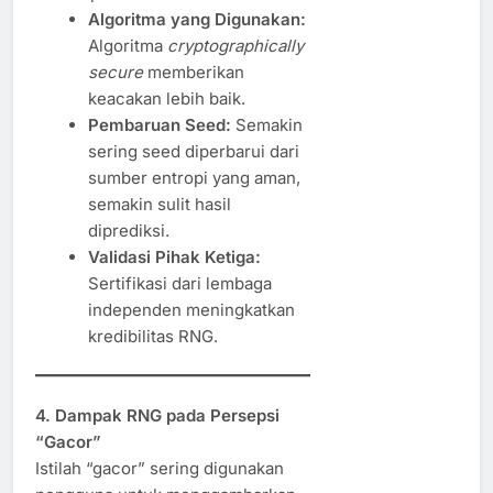
Algoritma yang Digunakan:
Algoritma
cryptographically
secure
memberikan
keacakan lebih baik.
Pembaruan Seed:
Semakin
sering seed diperbarui dari
sumber entropi yang aman,
semakin sulit hasil
diprediksi.
Validasi Pihak Ketiga:
Sertifikasi dari lembaga
independen meningkatkan
kredibilitas RNG.
4. Dampak RNG pada Persepsi
“Gacor”
Istilah “gacor” sering digunakan