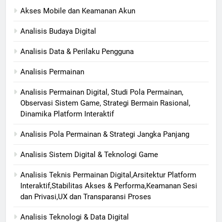
Akses Mobile dan Keamanan Akun
Analisis Budaya Digital
Analisis Data & Perilaku Pengguna
Analisis Permainan​
Analisis Permainan Digital, Studi Pola Permainan,
Observasi Sistem Game, Strategi Bermain Rasional,
Dinamika Platform Interaktif
Analisis Pola Permainan & Strategi Jangka Panjang
Analisis Sistem Digital & Teknologi Game
Analisis Teknis Permainan Digital,Arsitektur Platform
Interaktif,Stabilitas Akses & Performa,Keamanan Sesi
dan Privasi,UX dan Transparansi Proses
Analisis Teknologi & Data Digital