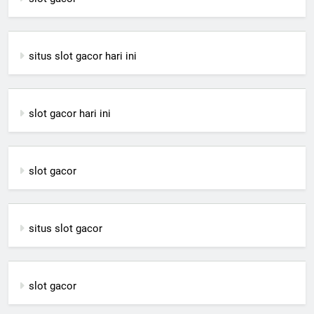
situs slot gacor hari ini
slot gacor hari ini
slot gacor
situs slot gacor
slot gacor