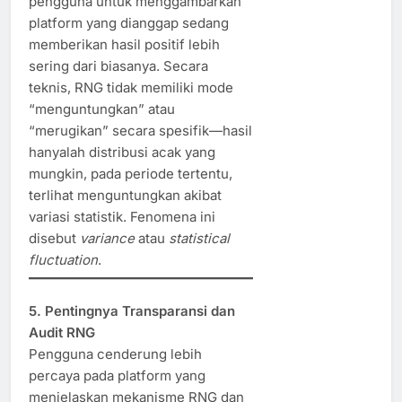
pengguna untuk menggambarkan
platform yang dianggap sedang
memberikan hasil positif lebih
sering dari biasanya. Secara
teknis, RNG tidak memiliki mode
“menguntungkan” atau
“merugikan” secara spesifik—hasil
hanyalah distribusi acak yang
mungkin, pada periode tertentu,
terlihat menguntungkan akibat
variasi statistik. Fenomena ini
disebut
variance
atau
statistical
fluctuation
.
5. Pentingnya Transparansi dan
Audit RNG
Pengguna cenderung lebih
percaya pada platform yang
menjelaskan mekanisme RNG dan