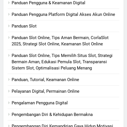
Panduan Pengguna & Keamanan Digital
Panduan Pengguna Platform Digital Akses Akun Online
Panduan Slot
Panduan Slot Online, Tips Aman Bermain, CorlaSlot
2025, Strategi Slot Online, Keamanan Slot Online
Panduan Slot Online, Tips Memilih Situs Slot, Strategi
Bermain Aman, Edukasi Pemula Slot, Transparansi
Sistem Slot, Optimalisasi Peluang Menang
Panduan, Tutorial, Keamanan Online
Pelayanan Digital, Permainan Online
Pengalaman Pengguna Digital
Pengembangan Diri & Kehidupan Bermakna
Pengembangan Diri Kemandirian Gaya Hidup Motivasi