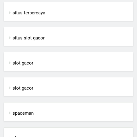
situs terpercaya
situs slot gacor
slot gacor
slot gacor
spaceman