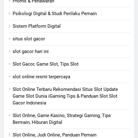
Promo & Penawaran
Psikologi Digital & Studi Perilaku Pemain
Sistem Platform Digital
situs slot gacor
slot gacor hari ini
Slot Gacor, Game Slot, Tips Slot
slot online resmi terpercaya
Slot Online Terbaru Rekomendasi Situs Slot Update
Game Slot Dunia iGaming Tips & Panduan Slot Slot
Gacor Indonesia
Slot Online, Game Kasino, Strategi Gaming, Tips
Bermain, Hiburan Digital
Slot Online, Judi Online, Panduan Pemain