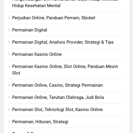
Hidup Kesehatan Mental
Perjudian Online, Panduan Pemain, Sbobet
Permainan Digital
Permainan Digital, Analisis Provider, Strategi & Tips
Permainan Kasino Online
Permainan Kasino Online, Slot Online, Panduan Mesin
Slot
Permainan Online, Casino, Strategi Permainan
Permainan Online, Taruhan Olahraga, Judi Bola
Permainan Slot, Teknologi Slot, Kasino Online
Permainan, Hiburan, Strategi