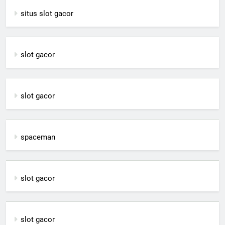
situs slot gacor
slot gacor
slot gacor
spaceman
slot gacor
slot gacor