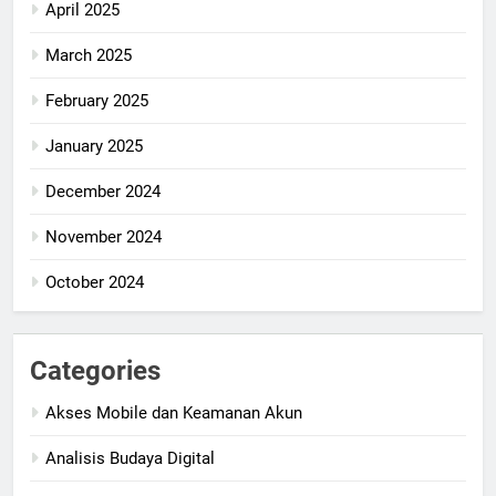
April 2025
March 2025
February 2025
January 2025
December 2024
November 2024
October 2024
Categories
Akses Mobile dan Keamanan Akun
Analisis Budaya Digital