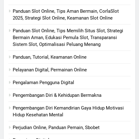
Panduan Slot Online, Tips Aman Bermain, CorlaSlot
2025, Strategi Slot Online, Keamanan Slot Online
Panduan Slot Online, Tips Memilih Situs Slot, Strategi
Bermain Aman, Edukasi Pemula Slot, Transparansi
Sistem Slot, Optimalisasi Peluang Menang
Panduan, Tutorial, Keamanan Online
Pelayanan Digital, Permainan Online
Pengalaman Pengguna Digital
Pengembangan Diri & Kehidupan Bermakna
Pengembangan Diri Kemandirian Gaya Hidup Motivasi
Hidup Kesehatan Mental
Perjudian Online, Panduan Pemain, Sbobet