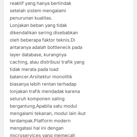
reaktif yang hanya bertindak
setelah sistem mengalami
penurunan kualitas.
Lonjakan beban yang tidak
dikendalikan sering disebabkan
oleh beberapa faktor teknis.Di
antaranya adalah bottleneck pada
layer database, kurangnya
caching, atau distribusi trafik yang
tidak merata pada load
balancer.Arsitektur monolitik
biasanya lebih rentan terhadap
lonjakan trafik mendadak karena
seluruh komponen saling
bergantung.Apabila satu modul
mengalami tekanan, modul lain ikut
terdampak.Platform modern
mengatasi hal ini dengan
microservices yang memecah