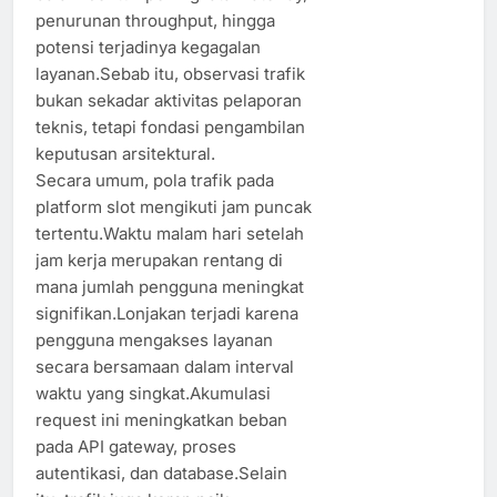
penurunan throughput, hingga
potensi terjadinya kegagalan
layanan.Sebab itu, observasi trafik
bukan sekadar aktivitas pelaporan
teknis, tetapi fondasi pengambilan
keputusan arsitektural.
Secara umum, pola trafik pada
platform slot mengikuti jam puncak
tertentu.Waktu malam hari setelah
jam kerja merupakan rentang di
mana jumlah pengguna meningkat
signifikan.Lonjakan terjadi karena
pengguna mengakses layanan
secara bersamaan dalam interval
waktu yang singkat.Akumulasi
request ini meningkatkan beban
pada API gateway, proses
autentikasi, dan database.Selain