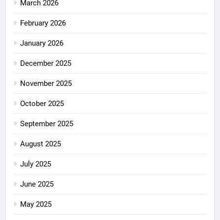
March 2026
February 2026
January 2026
December 2025
November 2025
October 2025
September 2025
August 2025
July 2025
June 2025
May 2025