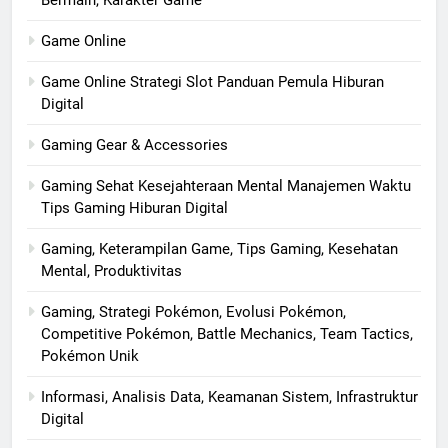
Bermain, Karakter Game
Game Online
Game Online Strategi Slot Panduan Pemula Hiburan
Digital
Gaming Gear & Accessories
Gaming Sehat Kesejahteraan Mental Manajemen Waktu
Tips Gaming Hiburan Digital
Gaming, Keterampilan Game, Tips Gaming, Kesehatan
Mental, Produktivitas
Gaming, Strategi Pokémon, Evolusi Pokémon,
Competitive Pokémon, Battle Mechanics, Team Tactics,
Pokémon Unik
Informasi, Analisis Data, Keamanan Sistem, Infrastruktur
Digital