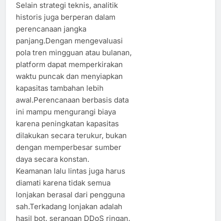
Selain strategi teknis, analitik
historis juga berperan dalam
perencanaan jangka
panjang.Dengan mengevaluasi
pola tren mingguan atau bulanan,
platform dapat memperkirakan
waktu puncak dan menyiapkan
kapasitas tambahan lebih
awal.Perencanaan berbasis data
ini mampu mengurangi biaya
karena peningkatan kapasitas
dilakukan secara terukur, bukan
dengan memperbesar sumber
daya secara konstan.
Keamanan lalu lintas juga harus
diamati karena tidak semua
lonjakan berasal dari pengguna
sah.Terkadang lonjakan adalah
hasil bot, serangan DDoS ringan,