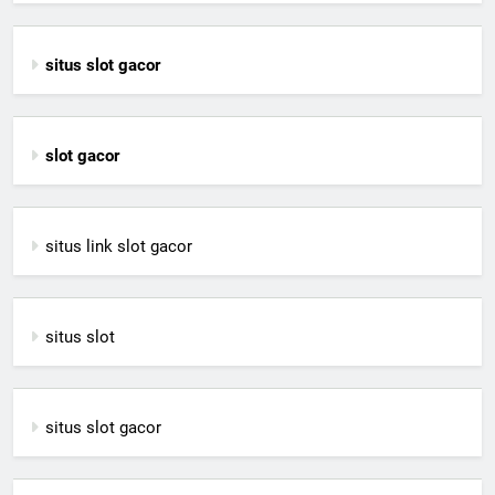
situs slot gacor
slot gacor
situs link slot gacor
situs slot
situs slot gacor