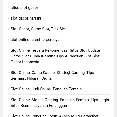
situs slot gacor
slot gacor hari ini
Slot Gacor, Game Slot, Tips Slot
slot online resmi terpercaya
Slot Online Terbaru Rekomendasi Situs Slot Update
Game Slot Dunia iGaming Tips & Panduan Slot Slot
Gacor Indonesia
Slot Online, Game Kasino, Strategi Gaming, Tips
Bermain, Hiburan Digital
Slot Online, Judi Online, Panduan Pemain
Slot Online, Mobile Gaming, Panduan Pemula, Tips Login,
Situs Resmi, Layanan Pelanggan
Slot Online, Panduan Login, Akses Multi-Perangkat,