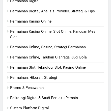
Permainan Digital
Permainan Digital, Analisis Provider, Strategi & Tips
Permainan Kasino Online
Permainan Kasino Online, Slot Online, Panduan Mesin
Slot
Permainan Online, Casino, Strategi Permainan
Permainan Online, Taruhan Olahraga, Judi Bola
Permainan Slot, Teknologi Slot, Kasino Online
Permainan, Hiburan, Strategi
Promo & Penawaran
Psikologi Digital & Studi Perilaku Pemain
Sistem Platform Digital