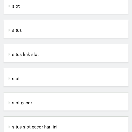
slot
situs
situs link slot
slot
slot gacor
situs slot gacor hari ini