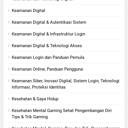
Keamanan Digital
Keamanan Digital & Autentikasi Sistem
Keamanan Digital & Infrastruktur Login
Keamanan Digital & Teknologi Akses
Keamanan Login dan Panduan Pemula
Keamanan Online, Panduan Pengguna
Keamanan Siber, Inovasi Digital, Sistem Login, Teknologi
Informasi, Proteksi Identitas
Kesehatan & Gaya Hidup
Kesehatan Mental Gaming Sehat Pengembangan Diri
Tips & Trik Gaming