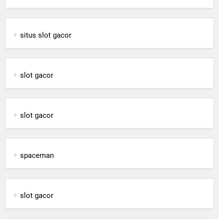
situs slot gacor
slot gacor
slot gacor
spaceman
slot gacor