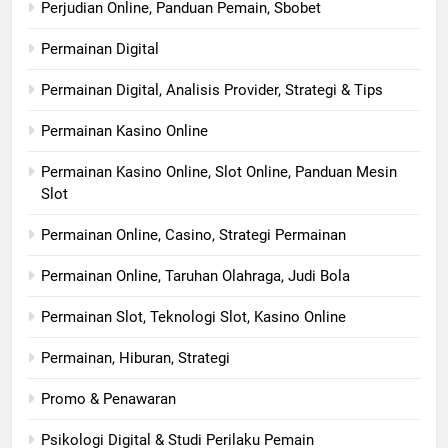
Perjudian Online, Panduan Pemain, Sbobet
Permainan Digital
Permainan Digital, Analisis Provider, Strategi & Tips
Permainan Kasino Online
Permainan Kasino Online, Slot Online, Panduan Mesin
Slot
Permainan Online, Casino, Strategi Permainan
Permainan Online, Taruhan Olahraga, Judi Bola
Permainan Slot, Teknologi Slot, Kasino Online
Permainan, Hiburan, Strategi
Promo & Penawaran
Psikologi Digital & Studi Perilaku Pemain