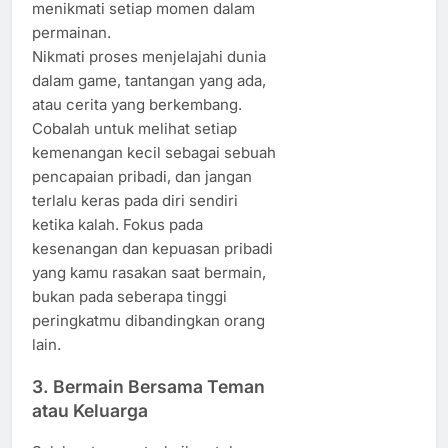
menikmati setiap momen dalam
permainan.
Nikmati proses menjelajahi dunia
dalam game, tantangan yang ada,
atau cerita yang berkembang.
Cobalah untuk melihat setiap
kemenangan kecil sebagai sebuah
pencapaian pribadi, dan jangan
terlalu keras pada diri sendiri
ketika kalah. Fokus pada
kesenangan dan kepuasan pribadi
yang kamu rasakan saat bermain,
bukan pada seberapa tinggi
peringkatmu dibandingkan orang
lain.
3.
Bermain Bersama Teman
atau Keluarga