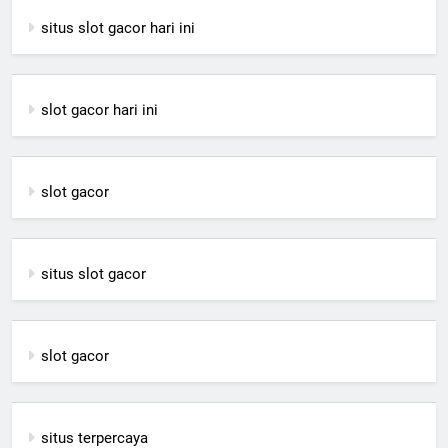
situs slot gacor hari ini
slot gacor hari ini
slot gacor
situs slot gacor
slot gacor
situs terpercaya