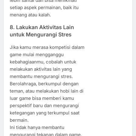
lebih santai dan bisa menikmati
setiap aspek permainan, baik itu
menang atau kalah.
8.
Lakukan Aktivitas Lain
untuk Mengurangi Stres
Jika kamu merasa kompetisi dalam
game mulai mengganggu
kebahagiaanmu, cobalah untuk
melakukan aktivitas lain yang
membantu mengurangi stres.
Berolahraga, berkumpul dengan
teman, atau melakukan hobi lain di
luar game bisa memberi kamu
perspektif baru dan mengurangi
ketegangan yang terkumpul saat
bermain.
Ini tidak hanya membantu
mengurangi tekanan dalam game,