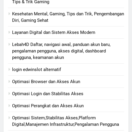
Tips & Trik Gaming
Kesehatan Mental, Gaming, Tips dan Trik, Pengembangan
Diri, Gaming Sehat
Layanan Digital dan Sistem Akses Modern
Lebah4D Daftar, navigasi awal, panduan akun baru,
pengalaman pengguna, akses digital, dashboard
pengguna, keamanan akun
login edwinslot alternatif
Optimasi Browser dan Akses Akun
Optimasi Login dan Stabilitas Akses
Optimasi Perangkat dan Akses Akun
Optimasi Sistem,Stabilitas Akses,Platform
Digital,Manajemen Infrastruktur,Pengalaman Pengguna