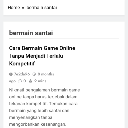
Home
bermain santai
bermain santai
Cara Bermain Game Online
Tanpa Menjadi Terlalu
Kompetitif
7e2da96
8 months
ago
0
9 mins
Nikmati pengalaman bermain game
online tanpa harus terjebak dalam
tekanan kompetitif. Temukan cara
bermain yang lebih santai dan
menyenangkan tanpa
mengorbankan kesenangan.