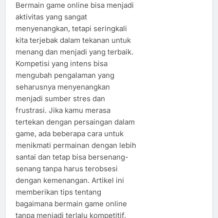
Bermain game online bisa menjadi
aktivitas yang sangat
menyenangkan, tetapi seringkali
kita terjebak dalam tekanan untuk
menang dan menjadi yang terbaik.
Kompetisi yang intens bisa
mengubah pengalaman yang
seharusnya menyenangkan
menjadi sumber stres dan
frustrasi. Jika kamu merasa
tertekan dengan persaingan dalam
game, ada beberapa cara untuk
menikmati permainan dengan lebih
santai dan tetap bisa bersenang-
senang tanpa harus terobsesi
dengan kemenangan. Artikel ini
memberikan tips tentang
bagaimana bermain game online
tanpa menjadi terlalu kompetitif.