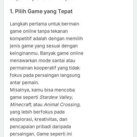
1.
Pilih Game yang Tepat
Langkah pertama untuk bermain
game online tanpa tekanan
kompetitif adalah dengan memilih
jenis game yang sesuai dengan
keinginanmu. Banyak game online
menawarkan mode santai atau
permainan kooperatif yang tidak
fokus pada persaingan langsung
antar pemain.
Misalnya, kamu bisa mencoba
game seperti
Stardew Valley
,
Minecraft
, atau
Animal Crossing
,
yang lebih berfokus pada
eksplorasi, kreativitas, dan
pencapaian pribadi daripada
persaingan. Game seperti ini