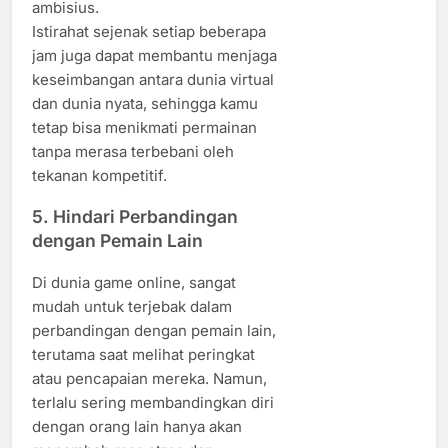
ambisius.
Istirahat sejenak setiap beberapa
jam juga dapat membantu menjaga
keseimbangan antara dunia virtual
dan dunia nyata, sehingga kamu
tetap bisa menikmati permainan
tanpa merasa terbebani oleh
tekanan kompetitif.
5.
Hindari Perbandingan
dengan Pemain Lain
Di dunia game online, sangat
mudah untuk terjebak dalam
perbandingan dengan pemain lain,
terutama saat melihat peringkat
atau pencapaian mereka. Namun,
terlalu sering membandingkan diri
dengan orang lain hanya akan