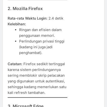
2.
Mozilla Firefox
Rata-rata Waktu Login:
2.4 detik
Kelebihan:
Ringan dan efisien dalam
penggunaan memori.
Perlindungan privasi tinggi
(kadang ini juga jadi
penghambat).
Catatan:
Firefox sedikit tertinggal
karena sistem perlindungannya
sering memblokir skrip pelacakan
yang digunakan untuk autentikasi,
sehingga kadang memerlukan satu
kali refresh tambahan.
3.
Microsoft Edge