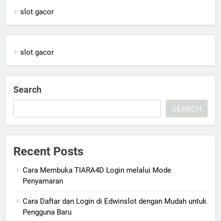
slot gacor
slot gacor
Search
SEARCH
Recent Posts
Cara Membuka TIARA4D Login melalui Mode
Penyamaran
Cara Daftar dan Login di Edwinslot dengan Mudah untuk
Pengguna Baru