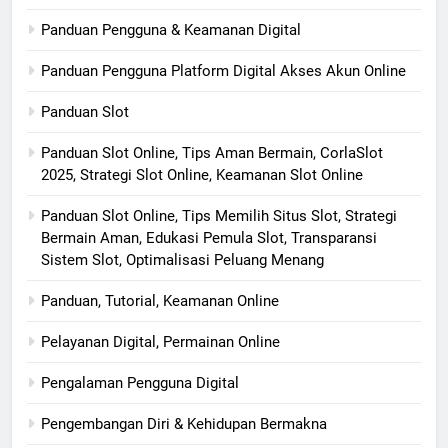
Panduan Pengguna & Keamanan Digital
Panduan Pengguna Platform Digital Akses Akun Online
Panduan Slot
Panduan Slot Online, Tips Aman Bermain, CorlaSlot
2025, Strategi Slot Online, Keamanan Slot Online
Panduan Slot Online, Tips Memilih Situs Slot, Strategi
Bermain Aman, Edukasi Pemula Slot, Transparansi
Sistem Slot, Optimalisasi Peluang Menang
Panduan, Tutorial, Keamanan Online
Pelayanan Digital, Permainan Online
Pengalaman Pengguna Digital
Pengembangan Diri & Kehidupan Bermakna