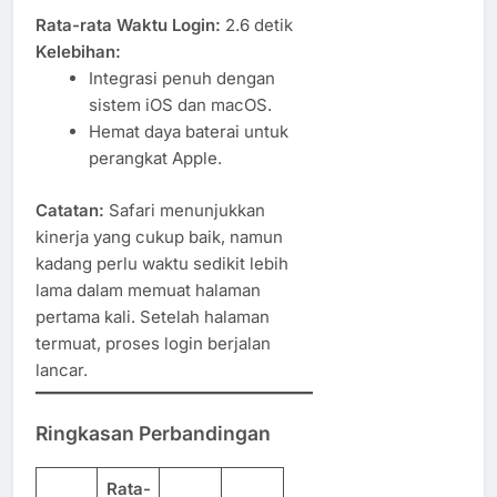
Rata-rata Waktu Login:
2.6 detik
Kelebihan:
Integrasi penuh dengan
sistem iOS dan macOS.
Hemat daya baterai untuk
perangkat Apple.
Catatan:
Safari menunjukkan
kinerja yang cukup baik, namun
kadang perlu waktu sedikit lebih
lama dalam memuat halaman
pertama kali. Setelah halaman
termuat, proses login berjalan
lancar.
Ringkasan Perbandingan
Rata-