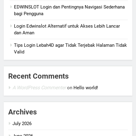
EDWINSLOT Login dan Pentingnya Navigasi Sederhana
bagi Pengguna
Login Edwinslot Alternatif untuk Akses Lebih Lancar
dan Aman
Tips Login Lebah4D agar Tidak Terjebak Halaman Tidak
Valid
Recent Comments
A WordPress Commenter
on
Hello world!
Archives
July 2026
June 2026