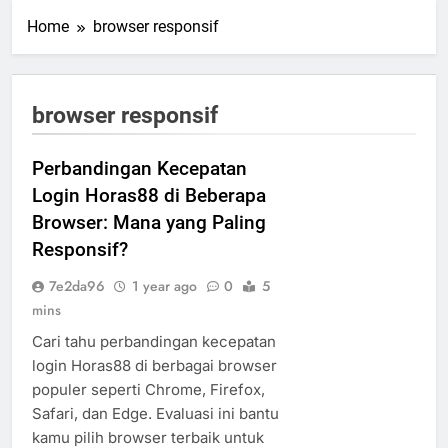
Home
browser responsif
browser responsif
Perbandingan Kecepatan
Login Horas88 di Beberapa
Browser: Mana yang Paling
Responsif?
7e2da96
1 year ago
0
5
mins
Cari tahu perbandingan kecepatan
login Horas88 di berbagai browser
populer seperti Chrome, Firefox,
Safari, dan Edge. Evaluasi ini bantu
kamu pilih browser terbaik untuk