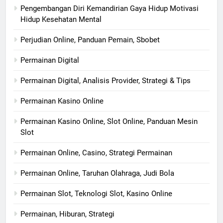
Pengembangan Diri Kemandirian Gaya Hidup Motivasi
Hidup Kesehatan Mental
Perjudian Online, Panduan Pemain, Sbobet
Permainan Digital
Permainan Digital, Analisis Provider, Strategi & Tips
Permainan Kasino Online
Permainan Kasino Online, Slot Online, Panduan Mesin
Slot
Permainan Online, Casino, Strategi Permainan
Permainan Online, Taruhan Olahraga, Judi Bola
Permainan Slot, Teknologi Slot, Kasino Online
Permainan, Hiburan, Strategi