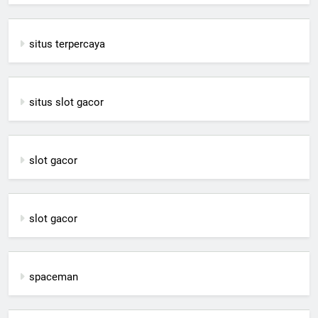
situs terpercaya
situs slot gacor
slot gacor
slot gacor
spaceman