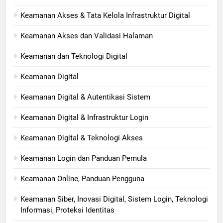
Keamanan Akses & Tata Kelola Infrastruktur Digital
Keamanan Akses dan Validasi Halaman
Keamanan dan Teknologi Digital
Keamanan Digital
Keamanan Digital & Autentikasi Sistem
Keamanan Digital & Infrastruktur Login
Keamanan Digital & Teknologi Akses
Keamanan Login dan Panduan Pemula
Keamanan Online, Panduan Pengguna
Keamanan Siber, Inovasi Digital, Sistem Login, Teknologi
Informasi, Proteksi Identitas