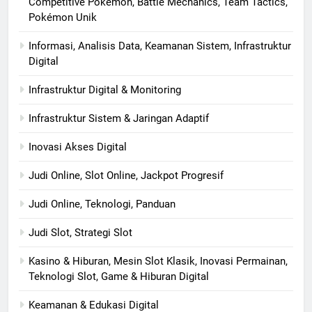
Competitive Pokémon, Battle Mechanics, Team Tactics,
Pokémon Unik
Informasi, Analisis Data, Keamanan Sistem, Infrastruktur
Digital
Infrastruktur Digital & Monitoring
Infrastruktur Sistem & Jaringan Adaptif
Inovasi Akses Digital
Judi Online, Slot Online, Jackpot Progresif
Judi Online, Teknologi, Panduan
Judi Slot, Strategi Slot
Kasino & Hiburan, Mesin Slot Klasik, Inovasi Permainan,
Teknologi Slot, Game & Hiburan Digital
Keamanan & Edukasi Digital