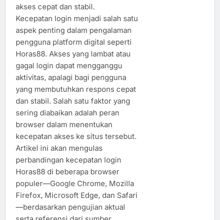
akses cepat dan stabil.
Kecepatan login menjadi salah satu
aspek penting dalam pengalaman
pengguna platform digital seperti
Horas88. Akses yang lambat atau
gagal login dapat mengganggu
aktivitas, apalagi bagi pengguna
yang membutuhkan respons cepat
dan stabil. Salah satu faktor yang
sering diabaikan adalah peran
browser dalam menentukan
kecepatan akses ke situs tersebut.
Artikel ini akan mengulas
perbandingan kecepatan login
Horas88 di beberapa browser
populer—Google Chrome, Mozilla
Firefox, Microsoft Edge, dan Safari
—berdasarkan pengujian aktual
serta referensi dari sumber