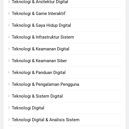
Teknologi & Arsitektur Digital
Teknologi & Game Interaktif
Teknologi & Gaya Hidup Digital
Teknologi & Infrastruktur Sistem
Teknologi & Keamanan Digital
Teknologi & Keamanan Siber
Teknologi & Panduan Digital
Teknologi & Pengalaman Pengguna
Teknologi & Sistem Digital
Teknologi Digital
Teknologi Digital & Analisis Sistem