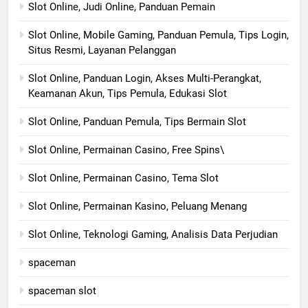
Slot Online, Judi Online, Panduan Pemain
Slot Online, Mobile Gaming, Panduan Pemula, Tips Login,
Situs Resmi, Layanan Pelanggan
Slot Online, Panduan Login, Akses Multi-Perangkat,
Keamanan Akun, Tips Pemula, Edukasi Slot
Slot Online, Panduan Pemula, Tips Bermain Slot
Slot Online, Permainan Casino, Free Spins\
Slot Online, Permainan Casino, Tema Slot
Slot Online, Permainan Kasino, Peluang Menang
Slot Online, Teknologi Gaming, Analisis Data Perjudian
spaceman
spaceman slot