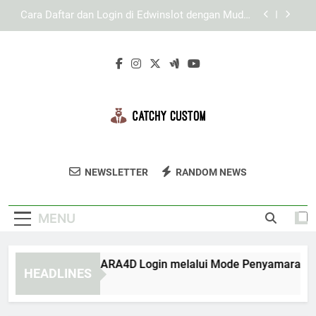
Skip
EDWINSLOT Login dan Pentingnya Navigasi
to
Sederhana bagi Pengguna
content
Login Edwinslot Alternatif untuk Akses Lebih
Lancar dan Aman
Cara Membuka TIARA4D Login melalui Mode
Penyamaran
Cara Daftar dan Login di Edwinslot dengan Mudah
untuk Pengguna Baru
EDWINSLOT Login dan Pentingnya Navigasi
Sederhana bagi Pengguna
Catchy Custom
Dapatkan T-Shirt Dan Merchandise Unik
Login Edwinslot Alternatif untuk Akses Lebih
NEWSLETTER
RANDOM NEWS
Lancar dan Aman
Dengan Desain Kustom Dari Catchy
Custom.
MENU
ara Membuka TIARA4D Login melalui Mode Penyamaran
HEADLINES
Month Ago