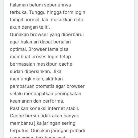
halaman belum sepenuhnya
terbuka. Tunggu hingga form login
tampil normal, lalu masukkan data
akun dengan teliti.
Gunakan browser yang diperbarui
agar halaman dapat berjalan
optimal. Browser lama bisa
membuat proses login tetap
bermasalah meskipun cache
sudah dibersihkan. Jika
memungkinkan, aktifkan
pembaruan otomatis agar browser
selalu mendapatkan peningkatan
keamanan dan performa.
Pastikan koneksi internet stabil.
Cache bersih tidak akan banyak
membantu jika jaringan sering
terputus. Gunakan jaringan pribadi
yang aman, terutama saat