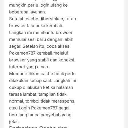
mungkin perlu login ulang ke
beberapa layanan.
Setelah cache dibersihkan, tutup
browser lalu buka kembali.
Langkah ini membantu browser
memulai sesi baru dengan lebih
segar. Setelah itu, coba akses
Pokemon787 kembali melalui
browser yang stabil dan koneksi
internet yang aman.
Membersihkan cache tidak perlu
dilakukan setiap saat. Langkah ini
cukup dilakukan ketika halaman
terasa lambat, tampilan tidak
normal, tombol tidak merespons,
atau Login Pokemon787 gagal
berulang tanpa penyebab yang
jelas.