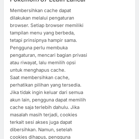
Membersihkan cache dapat
dilakukan melalui pengaturan
browser. Setiap browser memiliki
tampilan menu yang berbeda,
tetapi prinsipnya hampir sama.
Pengguna perlu membuka
pengaturan, mencari bagian privasi
atau riwayat, lalu memilih opsi
untuk menghapus cache.
Saat membersihkan cache,
perhatikan pilihan yang tersedia.
Jika tidak ingin keluar dari semua
akun lain, pengguna dapat memilih
cache saja terlebih dahulu. Jika
masalah masih terjadi, cookies
terkait sesi akses juga dapat
dibersihkan. Namun, setelah
cookies dihapus, pengguna