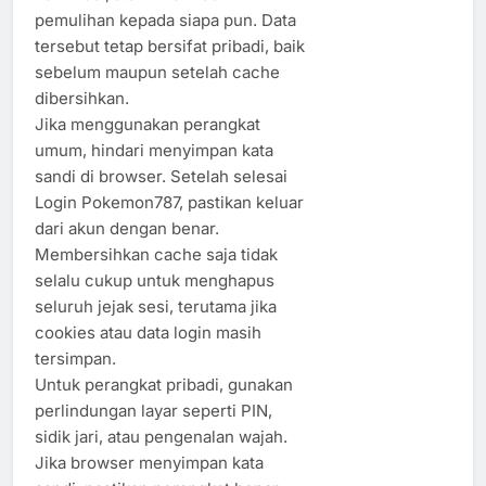
pemulihan kepada siapa pun. Data
tersebut tetap bersifat pribadi, baik
sebelum maupun setelah cache
dibersihkan.
Jika menggunakan perangkat
umum, hindari menyimpan kata
sandi di browser. Setelah selesai
Login Pokemon787, pastikan keluar
dari akun dengan benar.
Membersihkan cache saja tidak
selalu cukup untuk menghapus
seluruh jejak sesi, terutama jika
cookies atau data login masih
tersimpan.
Untuk perangkat pribadi, gunakan
perlindungan layar seperti PIN,
sidik jari, atau pengenalan wajah.
Jika browser menyimpan kata