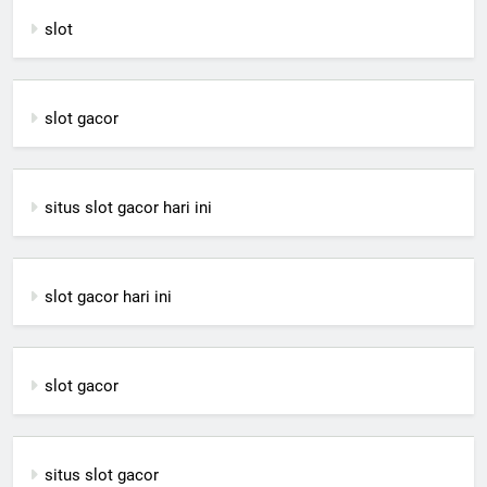
slot
slot gacor
situs slot gacor hari ini
slot gacor hari ini
slot gacor
situs slot gacor