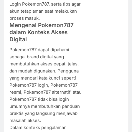
Login Pokemon787, serta tips agar
akun tetap aman saat melakukan
proses masuk.
Mengenal Pokemon787
dalam Konteks Akses
Digital
Pokemon787 dapat dipahami
sebagai brand digital yang
membutuhkan akses cepat, jelas,
dan mudah digunakan. Pengguna
yang mencari kata kunci seperti
Pokemon787 login, Pokemon787
resmi, Pokemon787 alternatif, atau
Pokemon787 tidak bisa login
umumnya membutuhkan panduan
praktis yang langsung menjawab
masalah akses.
Dalam konteks pengalaman