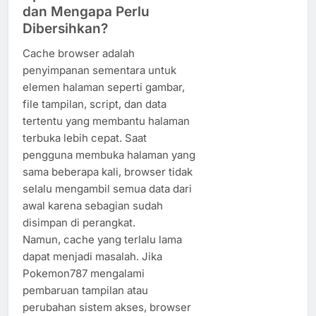
dan Mengapa Perlu
Dibersihkan?
Cache browser adalah
penyimpanan sementara untuk
elemen halaman seperti gambar,
file tampilan, script, dan data
tertentu yang membantu halaman
terbuka lebih cepat. Saat
pengguna membuka halaman yang
sama beberapa kali, browser tidak
selalu mengambil semua data dari
awal karena sebagian sudah
disimpan di perangkat.
Namun, cache yang terlalu lama
dapat menjadi masalah. Jika
Pokemon787 mengalami
pembaruan tampilan atau
perubahan sistem akses, browser