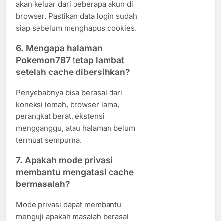
akan keluar dari beberapa akun di
browser. Pastikan data login sudah
siap sebelum menghapus cookies.
6. Mengapa halaman
Pokemon787 tetap lambat
setelah cache dibersihkan?
Penyebabnya bisa berasal dari
koneksi lemah, browser lama,
perangkat berat, ekstensi
mengganggu, atau halaman belum
termuat sempurna.
7. Apakah mode privasi
membantu mengatasi cache
bermasalah?
Mode privasi dapat membantu
menguji apakah masalah berasal