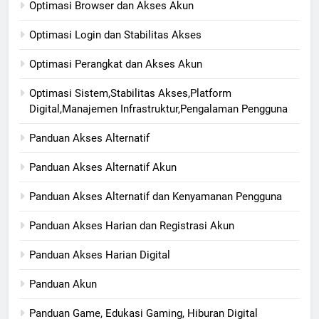
Optimasi Browser dan Akses Akun
Optimasi Login dan Stabilitas Akses
Optimasi Perangkat dan Akses Akun
Optimasi Sistem,Stabilitas Akses,Platform
Digital,Manajemen Infrastruktur,Pengalaman Pengguna
Panduan Akses Alternatif
Panduan Akses Alternatif Akun
Panduan Akses Alternatif dan Kenyamanan Pengguna
Panduan Akses Harian dan Registrasi Akun
Panduan Akses Harian Digital
Panduan Akun
Panduan Game, Edukasi Gaming, Hiburan Digital