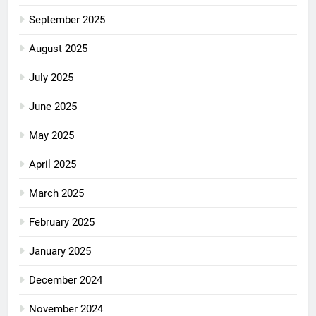
September 2025
August 2025
July 2025
June 2025
May 2025
April 2025
March 2025
February 2025
January 2025
December 2024
November 2024