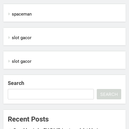
spaceman
slot gacor
slot gacor
Search
SEARCH
Recent Posts