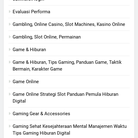
Evaluasi Performa
Gambling, Online Casino, Slot Machines, Kasino Online
Gambling, Slot Online, Permainan
Game & Hiburan
Game & Hiburan, Tips Gaming, Panduan Game, Taktik
Bermain, Karakter Game
Game Online
Game Online Strategi Slot Panduan Pemula Hiburan
Digital
Gaming Gear & Accessories
Gaming Sehat Kesejahteraan Mental Manajemen Waktu
Tips Gaming Hiburan Digital