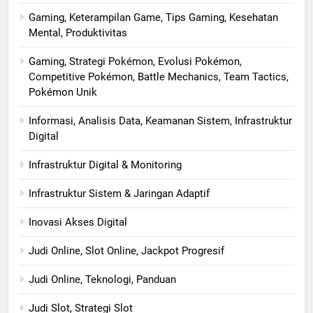
Gaming, Keterampilan Game, Tips Gaming, Kesehatan
Mental, Produktivitas
Gaming, Strategi Pokémon, Evolusi Pokémon,
Competitive Pokémon, Battle Mechanics, Team Tactics,
Pokémon Unik
Informasi, Analisis Data, Keamanan Sistem, Infrastruktur
Digital
Infrastruktur Digital & Monitoring
Infrastruktur Sistem & Jaringan Adaptif
Inovasi Akses Digital
Judi Online, Slot Online, Jackpot Progresif
Judi Online, Teknologi, Panduan
Judi Slot, Strategi Slot