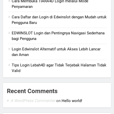
Cara Membuka TIARA4D Login melalui Mode
Penyamaran
Cara Daftar dan Login di Edwinslot dengan Mudah untuk
Pengguna Baru
EDWINSLOT Login dan Pentingnya Navigasi Sederhana
bagi Pengguna
Login Edwinslot Alternatif untuk Akses Lebih Lancar
dan Aman
Tips Login Lebah4D agar Tidak Terjebak Halaman Tidak
Valid
Recent Comments
A WordPress Commenter
on
Hello world!