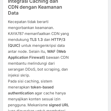
Integrasi Caching dan
CDN dengan Keamanan
Data
Kecepatan tidak berarti
mengorbankan keamanan.
KAYA787 memanfaatkan CDN yang
mendukung
TLS 1.3
dan
HTTP/3
(QUIC)
untuk mengenkripsi data
antar node. Selain itu,
WAF (Web
Application Firewall)
bawaan CDN
membantu melindungi dari
serangan DDoS, bot scraping, dan
injeksi skrip.
Pada sisi caching, sistem
menerapkan
token-based
authentication
agar cache hanya
menyajikan konten sesuai izin
pengguna. Mekanisme
signed URL
juga digunakan untuk membatasi