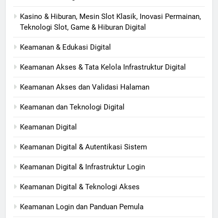
Kasino & Hiburan, Mesin Slot Klasik, Inovasi Permainan,
Teknologi Slot, Game & Hiburan Digital
Keamanan & Edukasi Digital
Keamanan Akses & Tata Kelola Infrastruktur Digital
Keamanan Akses dan Validasi Halaman
Keamanan dan Teknologi Digital
Keamanan Digital
Keamanan Digital & Autentikasi Sistem
Keamanan Digital & Infrastruktur Login
Keamanan Digital & Teknologi Akses
Keamanan Login dan Panduan Pemula