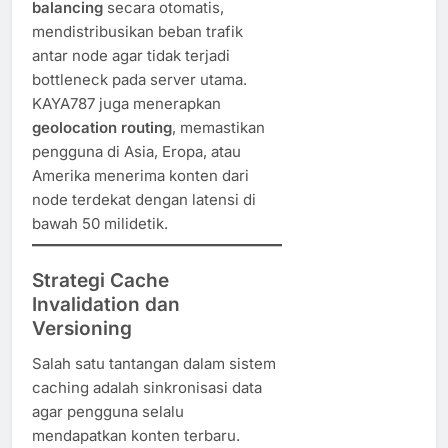
balancing
secara otomatis,
mendistribusikan beban trafik
antar node agar tidak terjadi
bottleneck pada server utama.
KAYA787 juga menerapkan
geolocation routing
, memastikan
pengguna di Asia, Eropa, atau
Amerika menerima konten dari
node terdekat dengan latensi di
bawah 50 milidetik.
Strategi Cache
Invalidation dan
Versioning
Salah satu tantangan dalam sistem
caching adalah sinkronisasi data
agar pengguna selalu
mendapatkan konten terbaru.