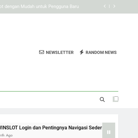
slot dengan Mudah untuk Pengguna Baru
ya Navigasi Sederhana bagi Pengguna
tif untuk Akses Lebih Lancar dan Aman
RA4D Login melalui Mode Penyamaran
NEWSLETTER
RANDOM NEWS
slot dengan Mudah untuk Pengguna Baru
ya Navigasi Sederhana bagi Pengguna
chy Custom.
tif untuk Akses Lebih Lancar dan Aman
n dan Pentingnya Navigasi Sederhana bagi Pengguna