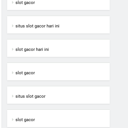
slot gacor
situs slot gacor hari ini
slot gacor hari ini
slot gacor
situs slot gacor
slot gacor