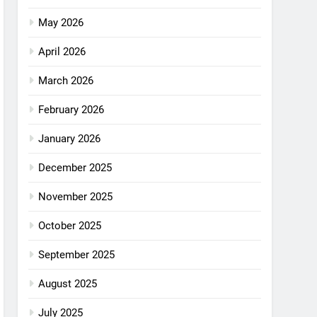
May 2026
April 2026
March 2026
February 2026
January 2026
December 2025
November 2025
October 2025
September 2025
August 2025
July 2025