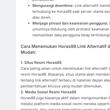
Mengurangi downtime:
Link alternatif mem
terhubung ke Horas88 saat server utama s
atau down.
Menjaga privasi dan keamanan pengguna:
L
umumnya didukung oleh protokol keamanan 
memastikan data pengguna tetap terlindungi
Cara Menemukan Horas88 Link Alternatif
Mudah:
1. Situs Resmi Horas88
Cara paling aman untuk menemukan link alternatif a
resmi Horas88. Biasanya, situs utama akan memberi
tentang link alternatif terbaru di halaman depan ata
pemberitahuan khusus yang mudah ditemukan.
2. Media Sosial Resmi Horas88
Horas88 juga biasanya aktif dalam mengumumkan lin
melalui platform media sosial resmi mereka seperti
Instagram, atau saluran komunikasi resmi lainnya. 