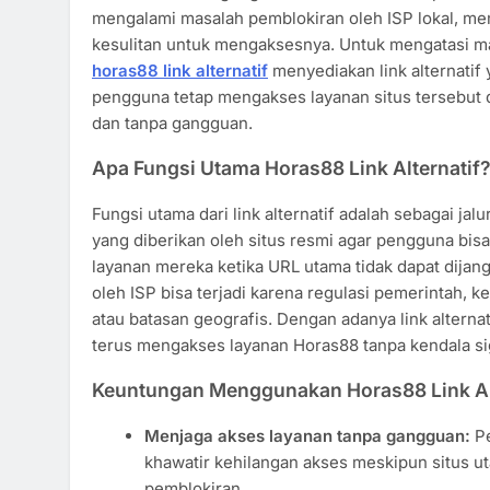
mengalami masalah pemblokiran oleh ISP lokal, m
kesulitan untuk mengaksesnya. Untuk mengatasi ma
horas88 link alternatif
menyediakan link alternati
pengguna tetap mengakses layanan situs tersebut 
dan tanpa gangguan.
Apa Fungsi Utama Horas88 Link Alternatif
Fungsi utama dari link alternatif adalah sebagai ja
yang diberikan oleh situs resmi agar pengguna bis
layanan mereka ketika URL utama tidak dapat dijan
oleh ISP bisa terjadi karena regulasi pemerintah, ke
atau batasan geografis. Dengan adanya link alterna
terus mengakses layanan Horas88 tanpa kendala sig
Keuntungan Menggunakan Horas88 Link Alt
Menjaga akses layanan tanpa gangguan:
Pe
khawatir kehilangan akses meskipun situs 
pemblokiran.