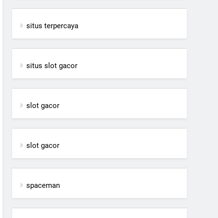
situs terpercaya
situs slot gacor
slot gacor
slot gacor
spaceman