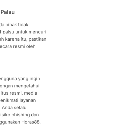
 Palsu
da pihak tidak
f palsu untuk mencuri
h karena itu, pastikan
secara resmi oleh
pengguna yang ingin
 Dengan mengetahui
itus resmi, media
menikmati layanan
 Anda selalu
isiko phishing dan
nggunakan Horas88.