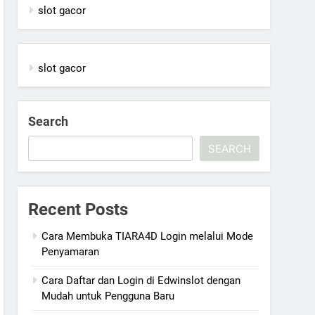
slot gacor
slot gacor
Search
SEARCH
Recent Posts
Cara Membuka TIARA4D Login melalui Mode
Penyamaran
Cara Daftar dan Login di Edwinslot dengan
Mudah untuk Pengguna Baru