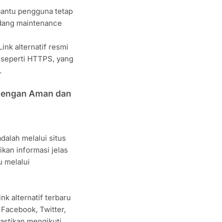
bantu pengguna tetap
edang maintenance
ink alternatif resmi
seperti HTTPS, yang
.
 dengan Aman dan
dalah melalui situs
kan informasi jelas
u melalui
k alternatif terbaru
 Facebook, Twitter,
Pastikan mengikuti