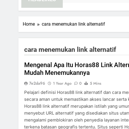
Home
cara menemukan link alternatif
cara menemukan link alternatif
Mengenal Apa Itu Horas88 Link Alter
Mudah Menemukannya
7e2da96
1 Year Ago
0
5 Mins
Pelajari definisi Horas88 link alternatif dan cara 
secara aman untuk memastikan akses lancar serta
Horas88 link alternatif merupakan istilah yang um
menyebut URL alternatif yang disediakan situs uta
mengalami pemblokiran oleh penyedia layanan inter
terkena batasan geografis tertentu. Situs seperti 