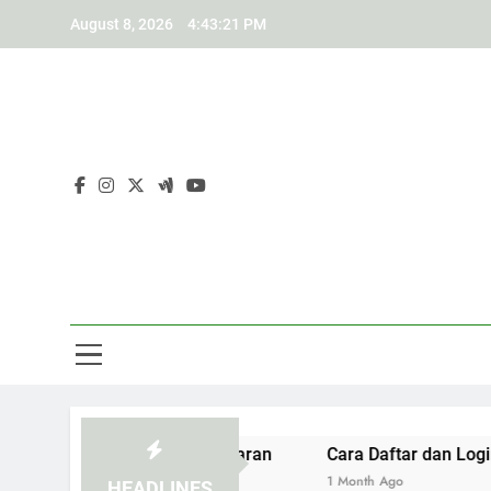
Skip
August 8, 2026
4:43:22 PM
to
content
Cat
Dapatkan 
alui Mode Penyamaran
Cara Daftar dan Login di Edwin
1 Month Ago
HEADLINES