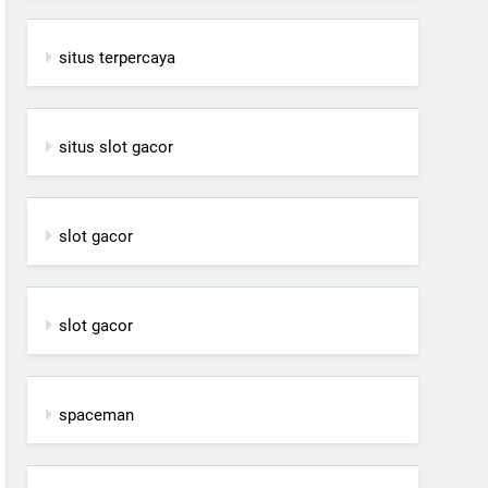
situs terpercaya
situs slot gacor
slot gacor
slot gacor
spaceman