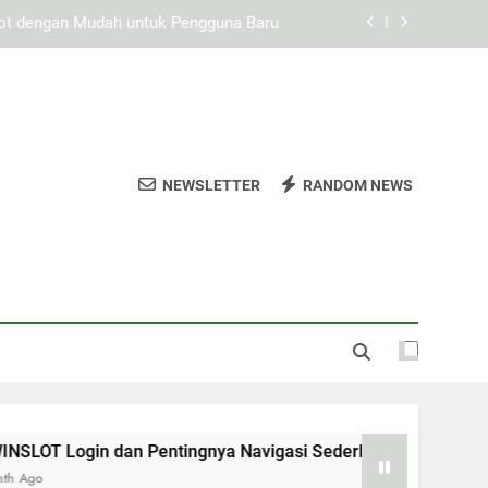
slot dengan Mudah untuk Pengguna Baru
ya Navigasi Sederhana bagi Pengguna
tif untuk Akses Lebih Lancar dan Aman
RA4D Login melalui Mode Penyamaran
NEWSLETTER
RANDOM NEWS
slot dengan Mudah untuk Pengguna Baru
ya Navigasi Sederhana bagi Pengguna
chy Custom.
tif untuk Akses Lebih Lancar dan Aman
n dan Pentingnya Navigasi Sederhana bagi Pengguna
2