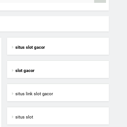
situs slot gacor
slot gacor
situs link slot gacor
situs slot