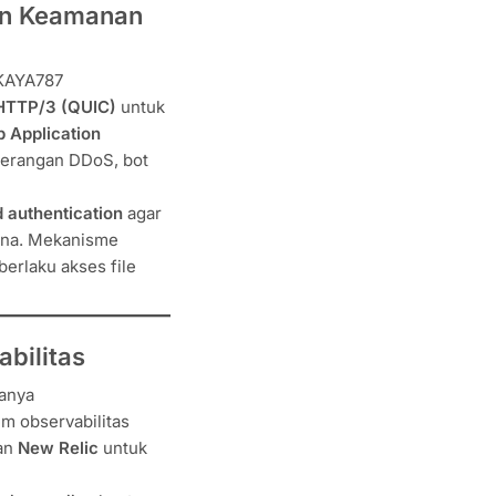
an Keamanan
 KAYA787
HTTP/3 (QUIC)
untuk
 Application
erangan DDoS, bot
 authentication
agar
una. Mekanisme
erlaku akses file
bilitas
hanya
em observabilitas
dan
New Relic
untuk