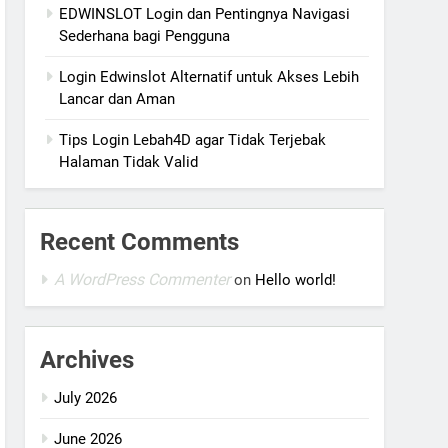
EDWINSLOT Login dan Pentingnya Navigasi
Sederhana bagi Pengguna
Login Edwinslot Alternatif untuk Akses Lebih
Lancar dan Aman
Tips Login Lebah4D agar Tidak Terjebak
Halaman Tidak Valid
Recent Comments
A WordPress Commenter
on
Hello world!
Archives
July 2026
June 2026