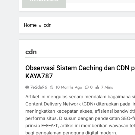
Home
cdn
cdn
Observasi Sistem Caching dan CDN p
KAYA787
7e2da96
10 Months Ago
0
7 Mins
Artikel ini mengulas secara mendalam bagaimana s
Content Delivery Network (CDN) diterapkan pada l
meningkatkan kecepatan akses, efisiensi bandwidth,
performa situs. Disusun dengan pendekatan SEO-fr
prinsip E-E-A-T, artikel ini memberikan wawasan t
bagi pengalaman pengguna digital modern.