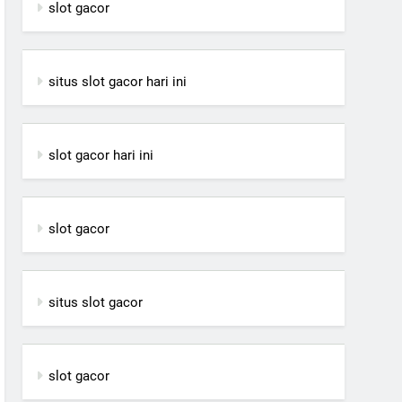
slot gacor
situs slot gacor hari ini
slot gacor hari ini
slot gacor
situs slot gacor
slot gacor