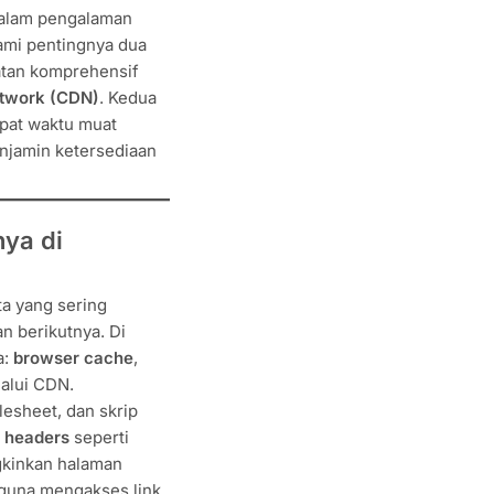
dalam pengalaman
ami pentingnya dua
tan komprehensif
etwork (CDN)
. Kedua
epat waktu muat
njamin ketersediaan
ya di
a yang sering
an berikutnya. Di
a:
browser cache
,
alui CDN.
ylesheet, dan skrip
 headers
seperti
gkinkan halaman
gguna mengakses link