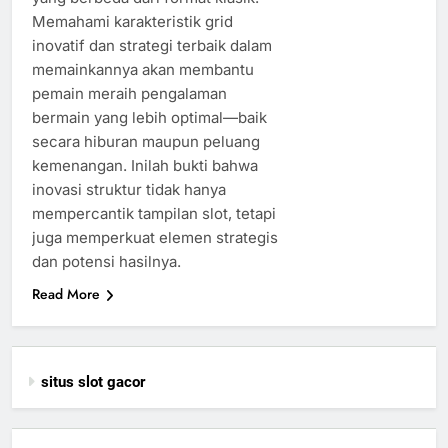
Memahami karakteristik grid
inovatif dan strategi terbaik dalam
memainkannya akan membantu
pemain meraih pengalaman
bermain yang lebih optimal—baik
secara hiburan maupun peluang
kemenangan. Inilah bukti bahwa
inovasi struktur tidak hanya
mempercantik tampilan slot, tetapi
juga memperkuat elemen strategis
dan potensi hasilnya.
Read More
situs slot gacor