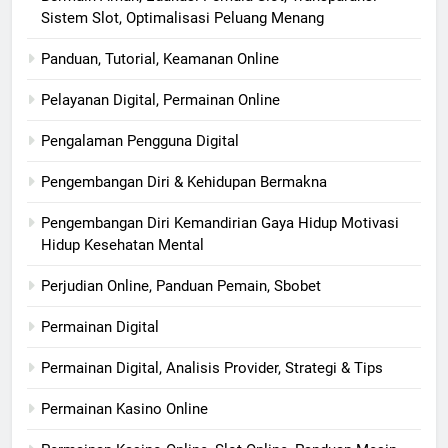
Sistem Slot, Optimalisasi Peluang Menang
Panduan, Tutorial, Keamanan Online
Pelayanan Digital, Permainan Online
Pengalaman Pengguna Digital
Pengembangan Diri & Kehidupan Bermakna
Pengembangan Diri Kemandirian Gaya Hidup Motivasi
Hidup Kesehatan Mental
Perjudian Online, Panduan Pemain, Sbobet
Permainan Digital
Permainan Digital, Analisis Provider, Strategi & Tips
Permainan Kasino Online