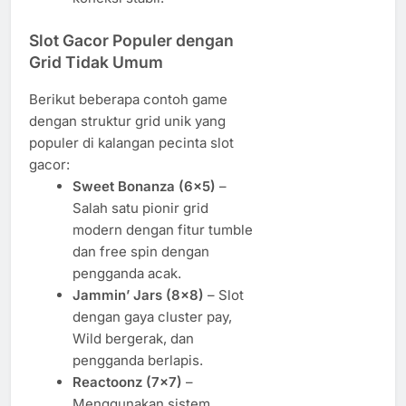
Slot Gacor Populer dengan
Grid Tidak Umum
Berikut beberapa contoh game
dengan struktur grid unik yang
populer di kalangan pecinta slot
gacor:
Sweet Bonanza (6×5)
–
Salah satu pionir grid
modern dengan fitur tumble
dan free spin dengan
pengganda acak.
Jammin’ Jars (8×8)
– Slot
dengan gaya cluster pay,
Wild bergerak, dan
pengganda berlapis.
Reactoonz (7×7)
–
Menggunakan sistem