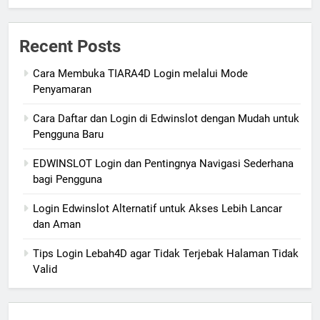
Recent Posts
Cara Membuka TIARA4D Login melalui Mode
Penyamaran
Cara Daftar dan Login di Edwinslot dengan Mudah untuk
Pengguna Baru
EDWINSLOT Login dan Pentingnya Navigasi Sederhana
bagi Pengguna
Login Edwinslot Alternatif untuk Akses Lebih Lancar
dan Aman
Tips Login Lebah4D agar Tidak Terjebak Halaman Tidak
Valid