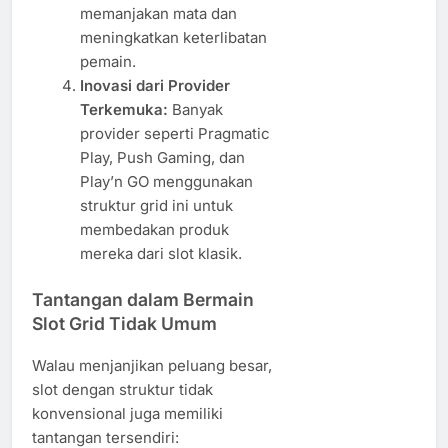
memanjakan mata dan
meningkatkan keterlibatan
pemain.
Inovasi dari Provider
Terkemuka:
Banyak
provider seperti Pragmatic
Play, Push Gaming, dan
Play’n GO menggunakan
struktur grid ini untuk
membedakan produk
mereka dari slot klasik.
Tantangan dalam Bermain
Slot Grid Tidak Umum
Walau menjanjikan peluang besar,
slot dengan struktur tidak
konvensional juga memiliki
tantangan tersendiri: