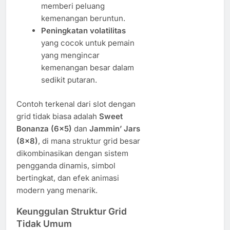
memberi peluang
kemenangan beruntun.
Peningkatan volatilitas
yang cocok untuk pemain
yang mengincar
kemenangan besar dalam
sedikit putaran.
Contoh terkenal dari slot dengan
grid tidak biasa adalah
Sweet
Bonanza (6×5)
dan
Jammin’ Jars
(8×8)
, di mana struktur grid besar
dikombinasikan dengan sistem
pengganda dinamis, simbol
bertingkat, dan efek animasi
modern yang menarik.
Keunggulan Struktur Grid
Tidak Umum