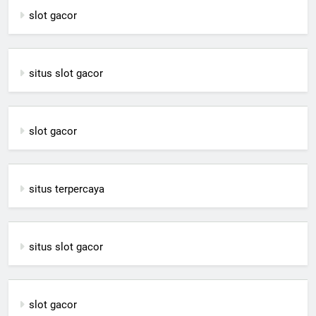
slot gacor
situs slot gacor
slot gacor
situs terpercaya
situs slot gacor
slot gacor