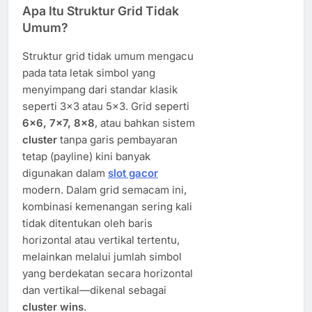
Apa Itu Struktur Grid Tidak
Umum?
Struktur grid tidak umum mengacu
pada tata letak simbol yang
menyimpang dari standar klasik
seperti 3×3 atau 5×3. Grid seperti
6×6, 7×7, 8×8
, atau bahkan sistem
cluster
tanpa garis pembayaran
tetap (payline) kini banyak
digunakan dalam
slot gacor
modern. Dalam grid semacam ini,
kombinasi kemenangan sering kali
tidak ditentukan oleh baris
horizontal atau vertikal tertentu,
melainkan melalui jumlah simbol
yang berdekatan secara horizontal
dan vertikal—dikenal sebagai
cluster wins
.