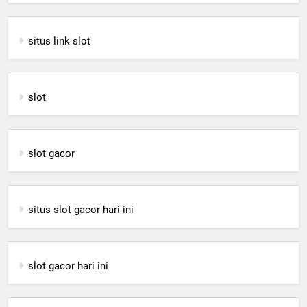
situs link slot
slot
slot gacor
situs slot gacor hari ini
slot gacor hari ini