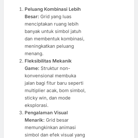
Peluang Kombinasi Lebih
Besar:
Grid yang luas
menciptakan ruang lebih
banyak untuk simbol jatuh
dan membentuk kombinasi,
meningkatkan peluang
menang.
Fleksibilitas Mekanik
Game:
Struktur non-
konvensional membuka
jalan bagi fitur baru seperti
multiplier acak, bom simbol,
sticky win, dan mode
eksplorasi.
Pengalaman Visual
Menarik:
Grid besar
memungkinkan animasi
simbol dan efek visual yang