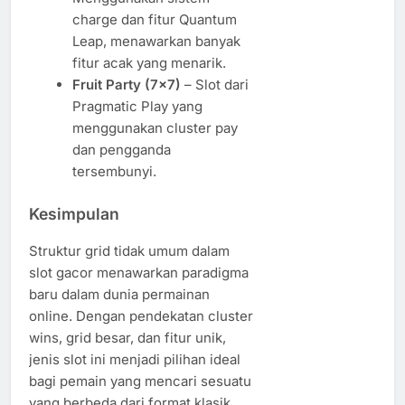
charge dan fitur Quantum
Leap, menawarkan banyak
fitur acak yang menarik.
Fruit Party (7×7)
– Slot dari
Pragmatic Play yang
menggunakan cluster pay
dan pengganda
tersembunyi.
Kesimpulan
Struktur grid tidak umum dalam
slot gacor menawarkan paradigma
baru dalam dunia permainan
online. Dengan pendekatan cluster
wins, grid besar, dan fitur unik,
jenis slot ini menjadi pilihan ideal
bagi pemain yang mencari sesuatu
yang berbeda dari format klasik.