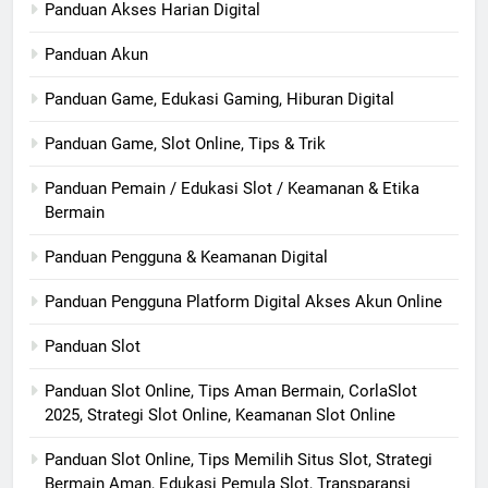
Panduan Akses Harian Digital
Panduan Akun
Panduan Game, Edukasi Gaming, Hiburan Digital
Panduan Game, Slot Online, Tips & Trik
Panduan Pemain / Edukasi Slot / Keamanan & Etika
Bermain
Panduan Pengguna & Keamanan Digital
Panduan Pengguna Platform Digital Akses Akun Online
Panduan Slot
Panduan Slot Online, Tips Aman Bermain, CorlaSlot
2025, Strategi Slot Online, Keamanan Slot Online
Panduan Slot Online, Tips Memilih Situs Slot, Strategi
Bermain Aman, Edukasi Pemula Slot, Transparansi