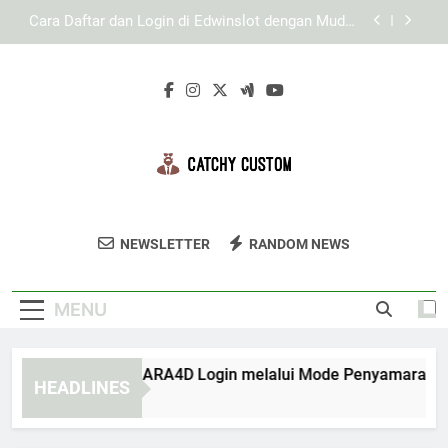
Skip
EDWINSLOT Login dan Pentingnya Navigasi
to
Sederhana bagi Pengguna
content
Login Edwinslot Alternatif untuk Akses Lebih
Lancar dan Aman
Cara Membuka TIARA4D Login melalui Mode
Penyamaran
Cara Daftar dan Login di Edwinslot dengan Mudah
untuk Pengguna Baru
EDWINSLOT Login dan Pentingnya Navigasi
Sederhana bagi Pengguna
Catchy Custom
Dapatkan T-Shirt Dan Merchandise Unik
Login Edwinslot Alternatif untuk Akses Lebih
NEWSLETTER
RANDOM NEWS
Lancar dan Aman
Dengan Desain Kustom Dari Catchy
Custom.
MENU
ara Membuka TIARA4D Login melalui Mode Penyamaran
HEADLINES
Weeks Ago