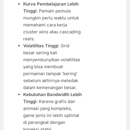
Kurva Pembelajaran Lebih
Tinggi:
Pemain pemula
mungkin perlu waktu untuk
memahami cara kerja
cluster wins atau cascading
reels.
Volatilitas Tinggi:
Grid
besar sering kali
menyembunyikan volatilitas
yang bisa membuat
permainan tampak ‘kering’
sebelum akhirnya meledak
dalam kemenangan besar.
Kebutuhan Bandwidth Lebih
Tinggi:
Karena grafis dan
animasi yang kompleks,
game jenis ini lebih optimal
di perangkat dengan
koneksi stabil.