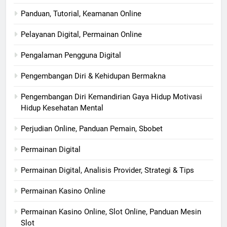
Panduan, Tutorial, Keamanan Online
Pelayanan Digital, Permainan Online
Pengalaman Pengguna Digital
Pengembangan Diri & Kehidupan Bermakna
Pengembangan Diri Kemandirian Gaya Hidup Motivasi
Hidup Kesehatan Mental
Perjudian Online, Panduan Pemain, Sbobet
Permainan Digital
Permainan Digital, Analisis Provider, Strategi & Tips
Permainan Kasino Online
Permainan Kasino Online, Slot Online, Panduan Mesin
Slot