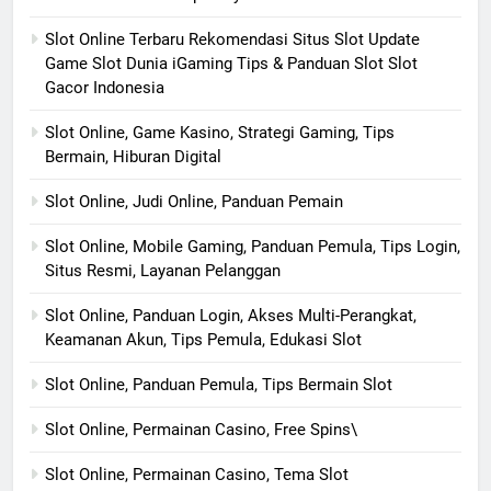
Slot Online Terbaru Rekomendasi Situs Slot Update
Game Slot Dunia iGaming Tips & Panduan Slot Slot
Gacor Indonesia
Slot Online, Game Kasino, Strategi Gaming, Tips
Bermain, Hiburan Digital
Slot Online, Judi Online, Panduan Pemain
Slot Online, Mobile Gaming, Panduan Pemula, Tips Login,
Situs Resmi, Layanan Pelanggan
Slot Online, Panduan Login, Akses Multi-Perangkat,
Keamanan Akun, Tips Pemula, Edukasi Slot
Slot Online, Panduan Pemula, Tips Bermain Slot
Slot Online, Permainan Casino, Free Spins\
Slot Online, Permainan Casino, Tema Slot