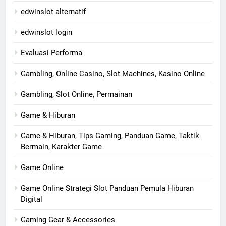
edwinslot alternatif
edwinslot login
Evaluasi Performa
Gambling, Online Casino, Slot Machines, Kasino Online
Gambling, Slot Online, Permainan
Game & Hiburan
Game & Hiburan, Tips Gaming, Panduan Game, Taktik
Bermain, Karakter Game
Game Online
Game Online Strategi Slot Panduan Pemula Hiburan
Digital
Gaming Gear & Accessories