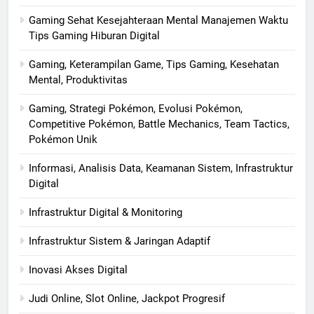
Gaming Sehat Kesejahteraan Mental Manajemen Waktu
Tips Gaming Hiburan Digital
Gaming, Keterampilan Game, Tips Gaming, Kesehatan
Mental, Produktivitas
Gaming, Strategi Pokémon, Evolusi Pokémon,
Competitive Pokémon, Battle Mechanics, Team Tactics,
Pokémon Unik
Informasi, Analisis Data, Keamanan Sistem, Infrastruktur
Digital
Infrastruktur Digital & Monitoring
Infrastruktur Sistem & Jaringan Adaptif
Inovasi Akses Digital
Judi Online, Slot Online, Jackpot Progresif