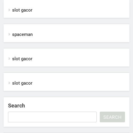
slot gacor
spaceman
slot gacor
slot gacor
Search
SEARCH