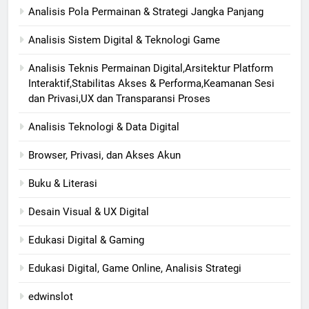
Analisis Pola Permainan & Strategi Jangka Panjang
Analisis Sistem Digital & Teknologi Game
Analisis Teknis Permainan Digital,Arsitektur Platform
Interaktif,Stabilitas Akses & Performa,Keamanan Sesi
dan Privasi,UX dan Transparansi Proses
Analisis Teknologi & Data Digital
Browser, Privasi, dan Akses Akun
Buku & Literasi
Desain Visual & UX Digital
Edukasi Digital & Gaming
Edukasi Digital, Game Online, Analisis Strategi
edwinslot