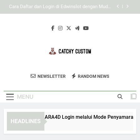
Skip
EDWINSLOT Login dan Pentingnya Navigasi
to
Sederhana bagi Pengguna
content
Login Edwinslot Alternatif untuk Akses Lebih
Lancar dan Aman
Cara Membuka TIARA4D Login melalui Mode
Penyamaran
Cara Daftar dan Login di Edwinslot dengan Mudah
untuk Pengguna Baru
EDWINSLOT Login dan Pentingnya Navigasi
Sederhana bagi Pengguna
Catchy Custom
Dapatkan T-Shirt Dan Merchandise Unik
Login Edwinslot Alternatif untuk Akses Lebih
NEWSLETTER
RANDOM NEWS
Lancar dan Aman
Dengan Desain Kustom Dari Catchy
Custom.
MENU
ara Membuka TIARA4D Login melalui Mode Penyamaran
HEADLINES
Month Ago