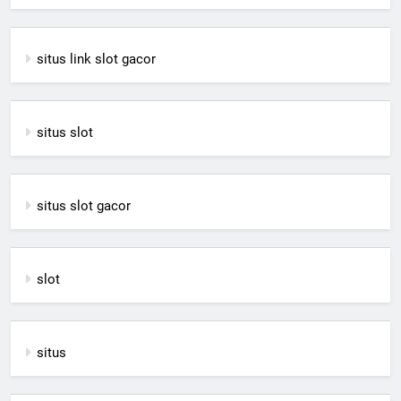
situs link slot gacor
situs slot
situs slot gacor
slot
situs