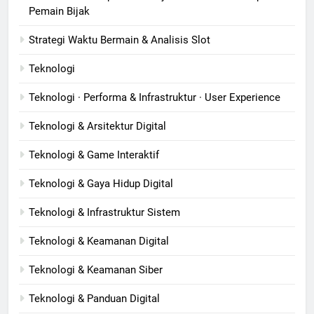
Pemain Bijak
Strategi Waktu Bermain & Analisis Slot
Teknologi
Teknologi · Performa & Infrastruktur · User Experience
Teknologi & Arsitektur Digital
Teknologi & Game Interaktif
Teknologi & Gaya Hidup Digital
Teknologi & Infrastruktur Sistem
Teknologi & Keamanan Digital
Teknologi & Keamanan Siber
Teknologi & Panduan Digital