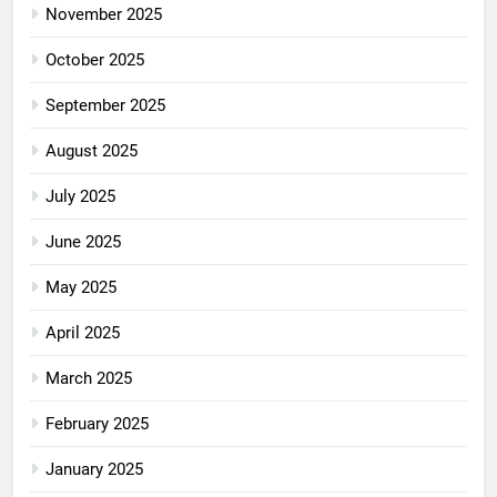
November 2025
October 2025
September 2025
August 2025
July 2025
June 2025
May 2025
April 2025
March 2025
February 2025
January 2025