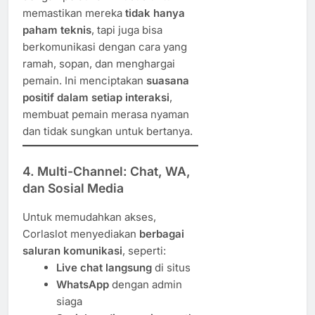
memastikan mereka
tidak hanya
paham teknis
, tapi juga bisa
berkomunikasi dengan cara yang
ramah, sopan, dan menghargai
pemain. Ini menciptakan
suasana
positif dalam setiap interaksi
,
membuat pemain merasa nyaman
dan tidak sungkan untuk bertanya.
4.
Multi-Channel: Chat, WA,
dan Sosial Media
Untuk memudahkan akses,
Corlaslot menyediakan
berbagai
saluran komunikasi
, seperti:
Live chat langsung
di situs
WhatsApp
dengan admin
siaga