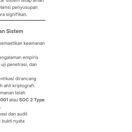
tar sistem tetap aman
potensi penyusupan
a signifikan.
an Sistem
 memastikan keamanan
engalaman empiris
ji penetrasi, dan
entikasi dirancang
 ahli kriptografi.
amanan telah
7001
atau
SOC 2 Type
.
asi dan audit
 bukti nyata