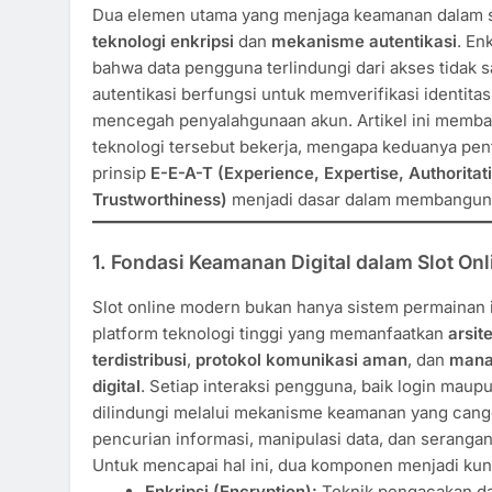
Dua elemen utama yang menjaga keamanan dalam si
teknologi enkripsi
dan
mekanisme autentikasi
. En
bahwa data pengguna terlindungi dari akses tidak 
autentikasi berfungsi untuk memverifikasi identit
mencegah penyalahgunaan akun. Artikel ini memb
teknologi tersebut bekerja, mengapa keduanya pen
prinsip
E-E-A-T (Experience, Expertise, Authoritat
Trustworthiness)
menjadi dasar dalam membangun k
1. Fondasi Keamanan Digital dalam Slot Onl
Slot online modern bukan hanya sistem permainan in
platform teknologi tinggi yang memanfaatkan
arsit
terdistribusi
,
protokol komunikasi aman
, dan
mana
digital
. Setiap interaksi pengguna, baik login maupu
dilindungi melalui mekanisme keamanan yang can
pencurian informasi, manipulasi data, dan serangan
Untuk mencapai hal ini, dua komponen menjadi kun
Enkripsi (Encryption):
Teknik pengacakan dat