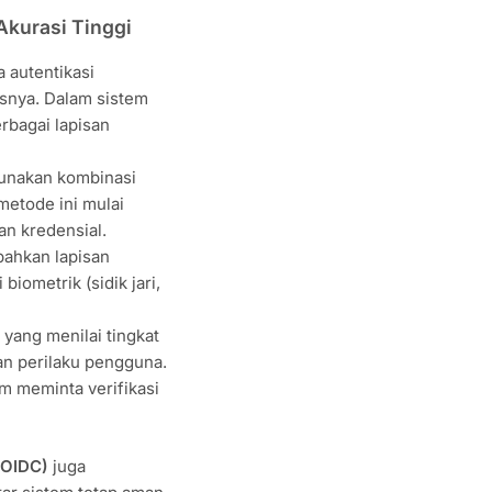
 Akurasi Tinggi
a autentikasi
snya. Dalam sistem
erbagai lapisan
nakan kombinasi
etode ini mulai
an kredensial.
hkan lapisan
iometrik (sidik jari,
 yang menilai tingkat
dan perilaku pengguna.
em meminta verifikasi
(OIDC)
juga