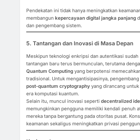
Pendekatan ini tidak hanya meningkatkan keamanan 
membangun
kepercayaan digital jangka panjang
d
dan pengembang sistem.
5. Tantangan dan Inovasi di Masa Depan
Meskipun teknologi enkripsi dan autentikasi sudah
tantangan baru terus bermunculan, terutama den
Quantum Computing
yang berpotensi memecahkan a
tradisional. Untuk mengantisipasinya, pengemban
post-quantum cryptography
yang dirancang untuk 
era komputasi kuantum.
Selain itu, muncul inovasi seperti
decentralized ide
memungkinkan pengguna memiliki kendali penuh ata
mereka tanpa bergantung pada otoritas pusat. Kon
keamanan sekaligus meningkatkan privasi penggun