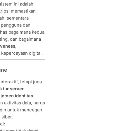
stem ini adalah
kripsi memastikan
sah, sementara
as pengguna dan
ahas bagaimana kedua
ting, dan bagaimana
iveness,
epercayaan digital.
ine
teraktif, tetapi juga
ektur server
jemen identitas
n aktivitas data, harus
ggih untuk mencegah
 siber.
ci:
a agar tidak dapat