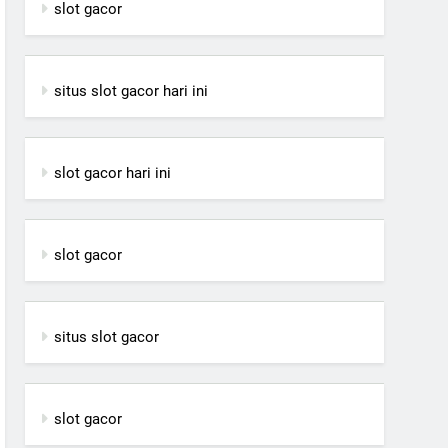
slot gacor
situs slot gacor hari ini
slot gacor hari ini
slot gacor
situs slot gacor
slot gacor