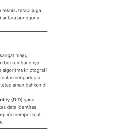
teknis, tetapi juga
i antara pengguna
 sangat maju,
gan berkembangnya
lgoritma kriptografi
g mulai mengadopsi
tetap aman bahkan di
ntity (DID)
yang
s data identitas
sep ini memperkuat
a.