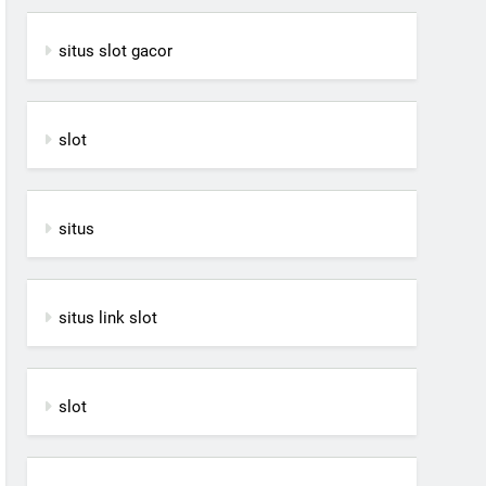
situs slot gacor
slot
situs
situs link slot
slot