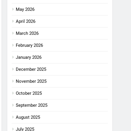
May 2026
April 2026
March 2026
February 2026
January 2026
December 2025
November 2025
October 2025
September 2025
August 2025
July 2025