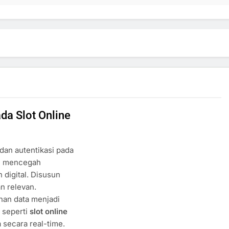
ada Slot Online
dan autentikasi pada
a, mencegah
digital. Disusun
an relevan.
nan data menjadi
f seperti
slot online
secara real-time.