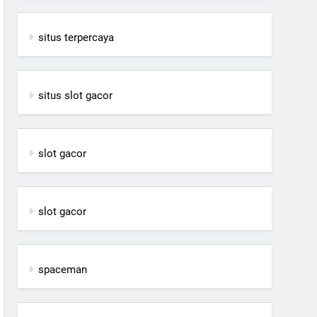
situs terpercaya
situs slot gacor
slot gacor
slot gacor
spaceman