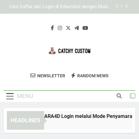
Skip
EDWINSLOT Login dan Pentingnya Navigasi
to
Sederhana bagi Pengguna
content
Login Edwinslot Alternatif untuk Akses Lebih
Lancar dan Aman
Cara Membuka TIARA4D Login melalui Mode
Penyamaran
Cara Daftar dan Login di Edwinslot dengan Mudah
untuk Pengguna Baru
EDWINSLOT Login dan Pentingnya Navigasi
Sederhana bagi Pengguna
Catchy Custom
Dapatkan T-Shirt Dan Merchandise Unik
Login Edwinslot Alternatif untuk Akses Lebih
NEWSLETTER
RANDOM NEWS
Lancar dan Aman
Dengan Desain Kustom Dari Catchy
Custom.
MENU
ara Membuka TIARA4D Login melalui Mode Penyamaran
HEADLINES
Weeks Ago