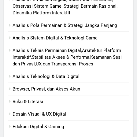
Observasi Sistem Game, Strategi Bermain Rasional,
Dinamika Platform Interaktif
Analisis Pola Permainan & Strategi Jangka Panjang
Analisis Sistem Digital & Teknologi Game
Analisis Teknis Permainan Digital,Arsitektur Platform
Interaktif,Stabilitas Akses & Performa,Keamanan Sesi
dan Privasi,UX dan Transparansi Proses
Analisis Teknologi & Data Digital
Browser, Privasi, dan Akses Akun
Buku & Literasi
Desain Visual & UX Digital
Edukasi Digital & Gaming