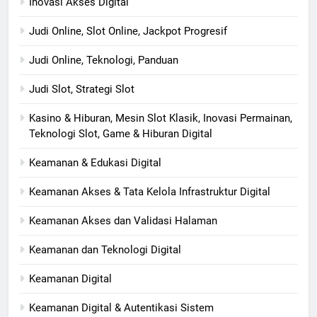
Inovasi Akses Digital
Judi Online, Slot Online, Jackpot Progresif
Judi Online, Teknologi, Panduan
Judi Slot, Strategi Slot
Kasino & Hiburan, Mesin Slot Klasik, Inovasi Permainan,
Teknologi Slot, Game & Hiburan Digital
Keamanan & Edukasi Digital
Keamanan Akses & Tata Kelola Infrastruktur Digital
Keamanan Akses dan Validasi Halaman
Keamanan dan Teknologi Digital
Keamanan Digital
Keamanan Digital & Autentikasi Sistem