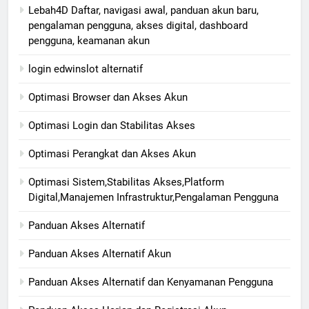
Lebah4D Daftar, navigasi awal, panduan akun baru,
pengalaman pengguna, akses digital, dashboard
pengguna, keamanan akun
login edwinslot alternatif
Optimasi Browser dan Akses Akun
Optimasi Login dan Stabilitas Akses
Optimasi Perangkat dan Akses Akun
Optimasi Sistem,Stabilitas Akses,Platform
Digital,Manajemen Infrastruktur,Pengalaman Pengguna
Panduan Akses Alternatif
Panduan Akses Alternatif Akun
Panduan Akses Alternatif dan Kenyamanan Pengguna