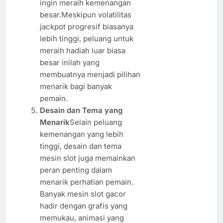
ingin meraih kemenangan
besar.Meskipun volatilitas
jackpot progresif biasanya
lebih tinggi, peluang untuk
meraih hadiah luar biasa
besar inilah yang
membuatnya menjadi pilihan
menarik bagi banyak
pemain.
Desain dan Tema yang
Menarik
Selain peluang
kemenangan yang lebih
tinggi, desain dan tema
mesin slot juga memainkan
peran penting dalam
menarik perhatian pemain.
Banyak mesin slot gacor
hadir dengan grafis yang
memukau, animasi yang