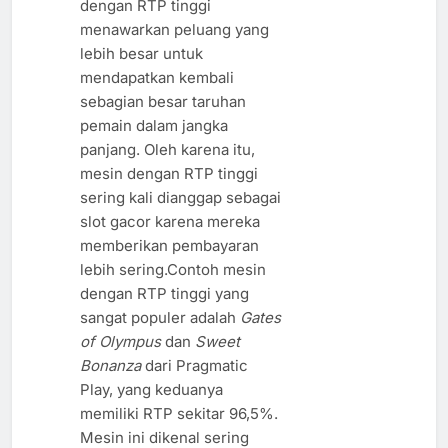
dengan RTP tinggi
menawarkan peluang yang
lebih besar untuk
mendapatkan kembali
sebagian besar taruhan
pemain dalam jangka
panjang. Oleh karena itu,
mesin dengan RTP tinggi
sering kali dianggap sebagai
slot gacor karena mereka
memberikan pembayaran
lebih sering.Contoh mesin
dengan RTP tinggi yang
sangat populer adalah
Gates
of Olympus
dan
Sweet
Bonanza
dari Pragmatic
Play, yang keduanya
memiliki RTP sekitar 96,5%.
Mesin ini dikenal sering