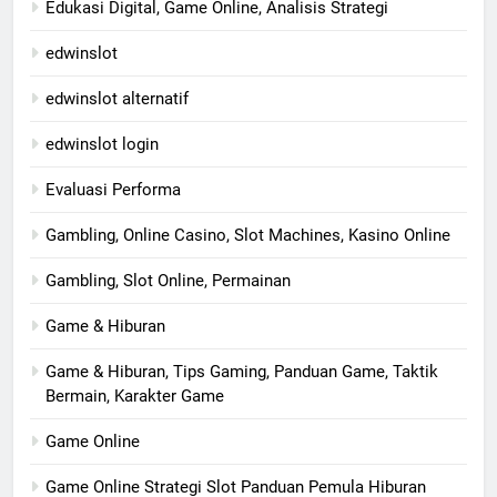
Edukasi Digital, Game Online, Analisis Strategi
edwinslot
edwinslot alternatif
edwinslot login
Evaluasi Performa
Gambling, Online Casino, Slot Machines, Kasino Online
Gambling, Slot Online, Permainan
Game & Hiburan
Game & Hiburan, Tips Gaming, Panduan Game, Taktik
Bermain, Karakter Game
Game Online
Game Online Strategi Slot Panduan Pemula Hiburan