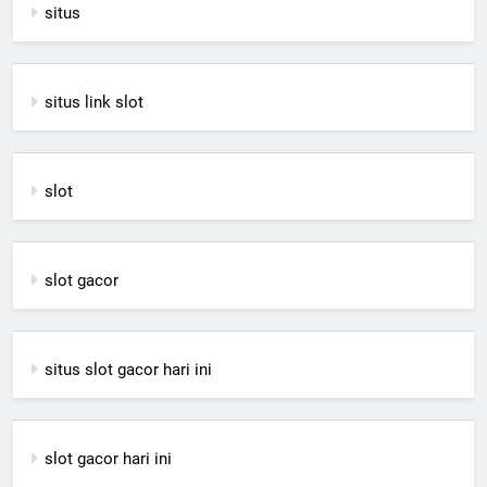
situs
situs link slot
slot
slot gacor
situs slot gacor hari ini
slot gacor hari ini