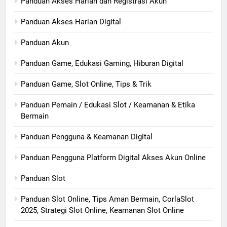
Panduan Akses Harian dan Registrasi Akun
Panduan Akses Harian Digital
Panduan Akun
Panduan Game, Edukasi Gaming, Hiburan Digital
Panduan Game, Slot Online, Tips & Trik
Panduan Pemain / Edukasi Slot / Keamanan & Etika
Bermain
Panduan Pengguna & Keamanan Digital
Panduan Pengguna Platform Digital Akses Akun Online
Panduan Slot
Panduan Slot Online, Tips Aman Bermain, CorlaSlot
2025, Strategi Slot Online, Keamanan Slot Online