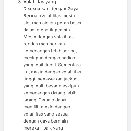
Volatilitas yang
Disesuaikan dengan Gaya
Bermain
Volatilitas mesin
slot memainkan peran besar
dalam menarik pemain.
Mesin dengan volatilitas
rendah memberikan
kemenangan lebih sering,
meskipun dengan hadiah
yang lebih kecil. Sementara
itu, mesin dengan volatilitas
tinggi menawarkan jackpot
yang lebih besar meskipun
kemenangan datang lebih
jarang. Pemain dapat
memilih mesin dengan
volatilitas yang sesuai
dengan gaya bermain
mereka—baik yang