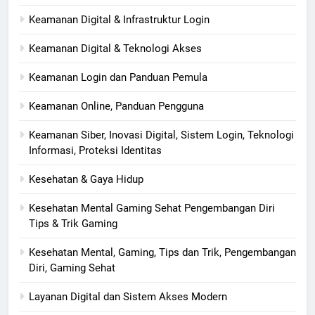
Keamanan Digital & Infrastruktur Login
Keamanan Digital & Teknologi Akses
Keamanan Login dan Panduan Pemula
Keamanan Online, Panduan Pengguna
Keamanan Siber, Inovasi Digital, Sistem Login, Teknologi
Informasi, Proteksi Identitas
Kesehatan & Gaya Hidup
Kesehatan Mental Gaming Sehat Pengembangan Diri
Tips & Trik Gaming
Kesehatan Mental, Gaming, Tips dan Trik, Pengembangan
Diri, Gaming Sehat
Layanan Digital dan Sistem Akses Modern