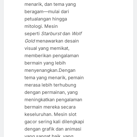
menarik, dan tema yang
beragam—mulai dari
petualangan hingga
mitologi. Mesin
seperti
Starburst
dan
Wolf
Gold
menawarkan desain
visual yang memikat,
memberikan pengalaman
bermain yang lebih
menyenangkan.Dengan
tema yang menarik, pemain
merasa lebih terhubung
dengan permainan, yang
meningkatkan pengalaman
bermain mereka secara
keseluruhan. Mesin slot
gacor sering kali dilengkapi
dengan grafik dan animasi
yang sangat baik, yang