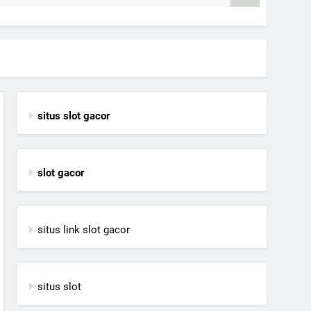
situs slot gacor
slot gacor
situs link slot gacor
situs slot