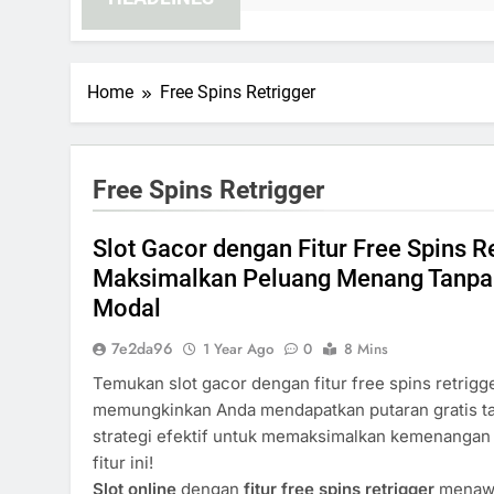
Home
Free Spins Retrigger
Free Spins Retrigger
Slot Gacor dengan Fitur Free Spins Re
Maksimalkan Peluang Menang Tanp
Modal
7e2da96
1 Year Ago
0
8 Mins
Temukan slot gacor dengan fitur free spins retrigg
memungkinkan Anda mendapatkan putaran gratis ta
strategi efektif untuk memaksimalkan kemenangan 
fitur ini!
Slot online
dengan
fitur free spins retrigger
menaw