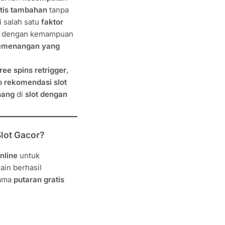
atis tambahan
tanpa
di salah satu
faktor
dengan kemampuan
kemenangan yang
ree spins retrigger
,
ta
rekomendasi slot
nang
di
slot dengan
Slot Gacor?
nline
untuk
ain berhasil
ama
putaran gratis