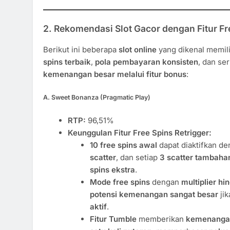
2. Rekomendasi Slot Gacor dengan Fitur Fr
Berikut ini beberapa
slot online
yang dikenal memil
spins terbaik
,
pola pembayaran konsisten
, dan se
kemenangan besar melalui fitur bonus
:
A. Sweet Bonanza (Pragmatic Play)
RTP:
96,51%
Keunggulan Fitur Free Spins Retrigger:
10 free spins awal
dapat diaktifkan d
scatter
, dan setiap
3 scatter tambaha
spins ekstra
.
Mode free spins
dengan
multiplier hi
potensi kemenangan sangat besar
ji
aktif
.
Fitur Tumble
memberikan
kemenangan