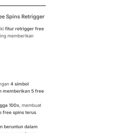
ee Spins Retrigger
iki
fitur retrigger free
ring memberikan
engan
4 simbol
n memberikan 5 free
ngga 100x
, membuat
ka
free spins terus
 beruntun dalam