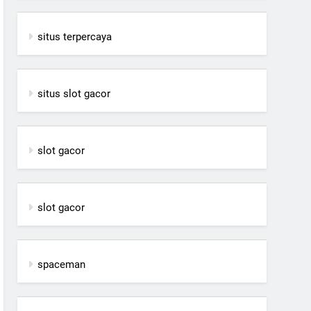
situs terpercaya
situs slot gacor
slot gacor
slot gacor
spaceman