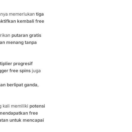
anya memerlukan
tiga
tifkan kembali free
rikan
putaran gratis
an menang tanpa
tiplier progresif
gger free spins
juga
n berlipat ganda
,
 kali memiliki
potensi
mendapatkan free
tan untuk mencapai