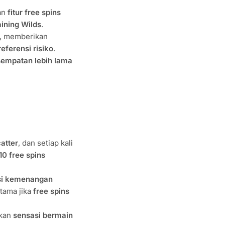
an
fitur free spins
ining Wilds
.
, memberikan
referensi risiko
.
empatan lebih lama
atter
, dan setiap kali
10 free spins
si kemenangan
utama jika
free spins
kan
sensasi bermain