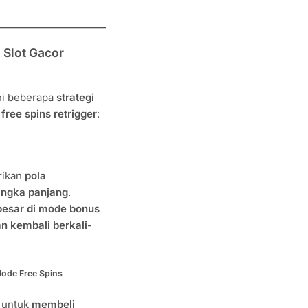
 Slot Gacor
ini beberapa
strategi
 free spins retrigger
:
ikan
pola
angka panjang
.
esar di mode bonus
an kembali berkali-
Mode Free Spins
 untuk
membeli