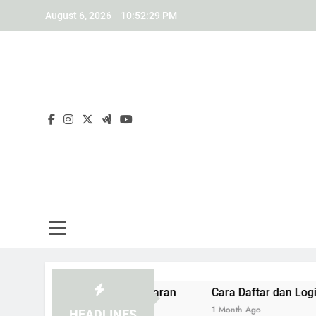
Skip
August 6, 2026
10:52:30 PM
to
content
Cat
Dapatkan 
alui Mode Penyamaran
Cara Daftar dan Login di Edwin
1 Month Ago
HEADLINES