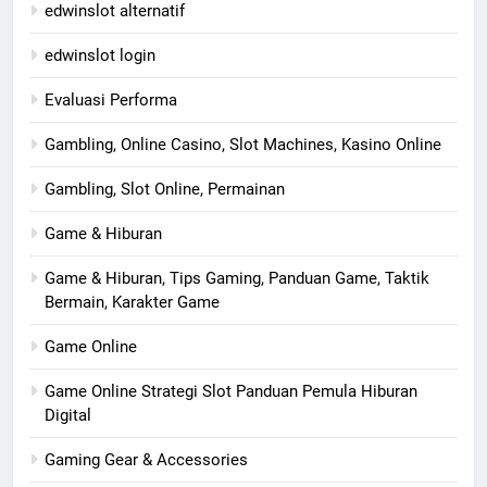
edwinslot alternatif
edwinslot login
Evaluasi Performa
Gambling, Online Casino, Slot Machines, Kasino Online
Gambling, Slot Online, Permainan
Game & Hiburan
Game & Hiburan, Tips Gaming, Panduan Game, Taktik
Bermain, Karakter Game
Game Online
Game Online Strategi Slot Panduan Pemula Hiburan
Digital
Gaming Gear & Accessories