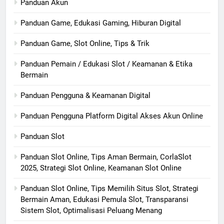
Panduan Akun
Panduan Game, Edukasi Gaming, Hiburan Digital
Panduan Game, Slot Online, Tips & Trik
Panduan Pemain / Edukasi Slot / Keamanan & Etika
Bermain
Panduan Pengguna & Keamanan Digital
Panduan Pengguna Platform Digital Akses Akun Online
Panduan Slot
Panduan Slot Online, Tips Aman Bermain, CorlaSlot
2025, Strategi Slot Online, Keamanan Slot Online
Panduan Slot Online, Tips Memilih Situs Slot, Strategi
Bermain Aman, Edukasi Pemula Slot, Transparansi
Sistem Slot, Optimalisasi Peluang Menang