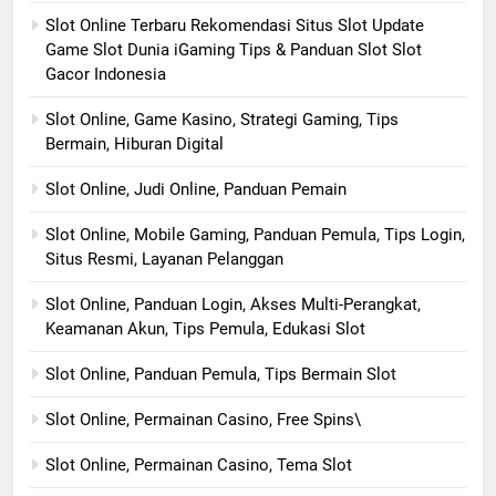
Slot Online Terbaru Rekomendasi Situs Slot Update
Game Slot Dunia iGaming Tips & Panduan Slot Slot
Gacor Indonesia
Slot Online, Game Kasino, Strategi Gaming, Tips
Bermain, Hiburan Digital
Slot Online, Judi Online, Panduan Pemain
Slot Online, Mobile Gaming, Panduan Pemula, Tips Login,
Situs Resmi, Layanan Pelanggan
Slot Online, Panduan Login, Akses Multi-Perangkat,
Keamanan Akun, Tips Pemula, Edukasi Slot
Slot Online, Panduan Pemula, Tips Bermain Slot
Slot Online, Permainan Casino, Free Spins\
Slot Online, Permainan Casino, Tema Slot