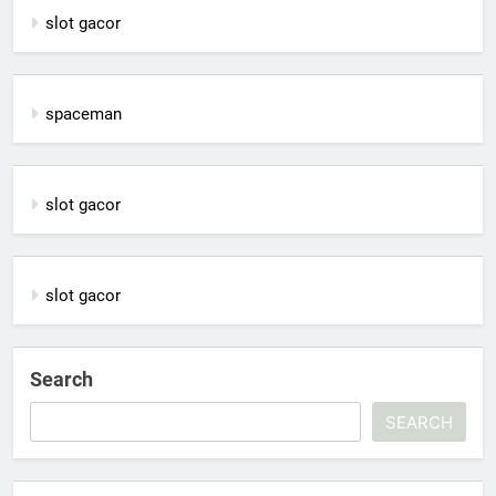
slot gacor
spaceman
slot gacor
slot gacor
Search
SEARCH