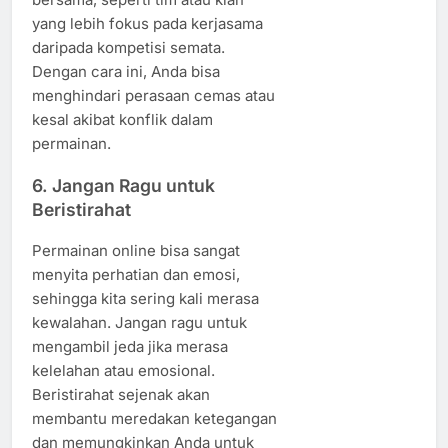
yang lebih fokus pada kerjasama
daripada kompetisi semata.
Dengan cara ini, Anda bisa
menghindari perasaan cemas atau
kesal akibat konflik dalam
permainan.
6. Jangan Ragu untuk
Beristirahat
Permainan online bisa sangat
menyita perhatian dan emosi,
sehingga kita sering kali merasa
kewalahan. Jangan ragu untuk
mengambil jeda jika merasa
kelelahan atau emosional.
Beristirahat sejenak akan
membantu meredakan ketegangan
dan memungkinkan Anda untuk