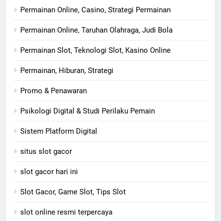
Permainan Online, Casino, Strategi Permainan
Permainan Online, Taruhan Olahraga, Judi Bola
Permainan Slot, Teknologi Slot, Kasino Online
Permainan, Hiburan, Strategi
Promo & Penawaran
Psikologi Digital & Studi Perilaku Pemain
Sistem Platform Digital
situs slot gacor
slot gacor hari ini
Slot Gacor, Game Slot, Tips Slot
slot online resmi terpercaya