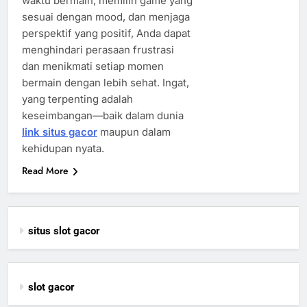
waktu bermain, memilih game yang
sesuai dengan mood, dan menjaga
perspektif yang positif, Anda dapat
menghindari perasaan frustrasi
dan menikmati setiap momen
bermain dengan lebih sehat. Ingat,
yang terpenting adalah
keseimbangan—baik dalam dunia
link situs gacor
maupun dalam
kehidupan nyata.
Read More
situs slot gacor
slot gacor