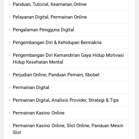
Panduan, Tutorial, Keamanan Online
Pelayanan Digital, Permainan Online
Pengalaman Pengguna Digital
Pengembangan Diri & Kehidupan Bermakna
Pengembangan Diri Kemandirian Gaya Hidup Motivasi
Hidup Kesehatan Mental
Perjudian Online, Panduan Pemain, Sbobet
Permainan Digital
Permainan Digital, Analisis Provider, Strategi & Tips
Permainan Kasino Online
Permainan Kasino Online, Slot Online, Panduan Mesin
Slot