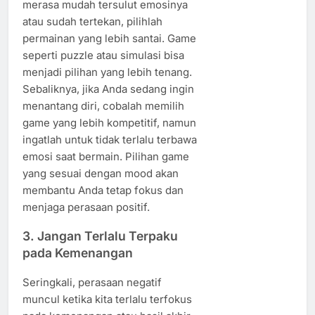
merasa mudah tersulut emosinya
atau sudah tertekan, pilihlah
permainan yang lebih santai. Game
seperti puzzle atau simulasi bisa
menjadi pilihan yang lebih tenang.
Sebaliknya, jika Anda sedang ingin
menantang diri, cobalah memilih
game yang lebih kompetitif, namun
ingatlah untuk tidak terlalu terbawa
emosi saat bermain. Pilihan game
yang sesuai dengan mood akan
membantu Anda tetap fokus dan
menjaga perasaan positif.
3. Jangan Terlalu Terpaku
pada Kemenangan
Seringkali, perasaan negatif
muncul ketika kita terlalu terfokus