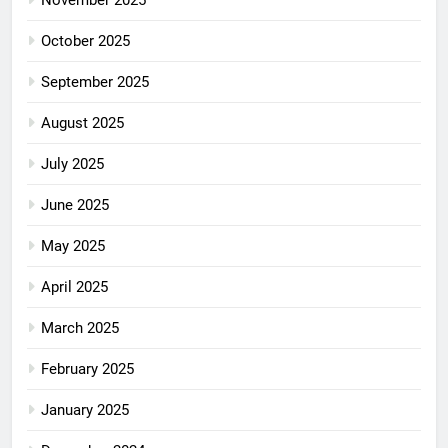
October 2025
September 2025
August 2025
July 2025
June 2025
May 2025
April 2025
March 2025
February 2025
January 2025