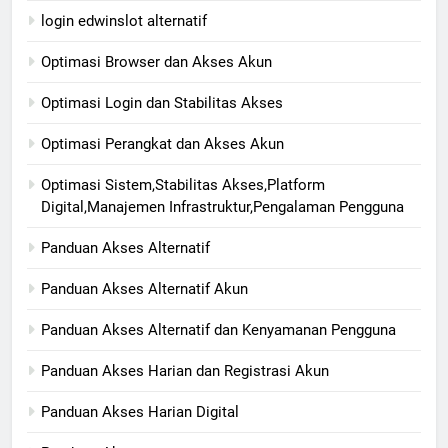
login edwinslot alternatif
Optimasi Browser dan Akses Akun
Optimasi Login dan Stabilitas Akses
Optimasi Perangkat dan Akses Akun
Optimasi Sistem,Stabilitas Akses,Platform
Digital,Manajemen Infrastruktur,Pengalaman Pengguna
Panduan Akses Alternatif
Panduan Akses Alternatif Akun
Panduan Akses Alternatif dan Kenyamanan Pengguna
Panduan Akses Harian dan Registrasi Akun
Panduan Akses Harian Digital