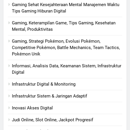
Gaming Sehat Kesejahteraan Mental Manajemen Waktu
Tips Gaming Hiburan Digital
Gaming, Keterampilan Game, Tips Gaming, Kesehatan
Mental, Produktivitas
Gaming, Strategi Pokémon, Evolusi Pokémon,
Competitive Pokémon, Battle Mechanics, Team Tactics,
Pokémon Unik
Informasi, Analisis Data, Keamanan Sistem, Infrastruktur
Digital
Infrastruktur Digital & Monitoring
Infrastruktur Sistem & Jaringan Adaptif
Inovasi Akses Digital
Judi Online, Slot Online, Jackpot Progresif