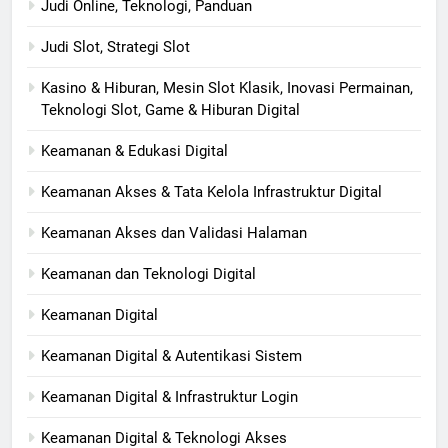
Judi Online, Teknologi, Panduan
Judi Slot, Strategi Slot
Kasino & Hiburan, Mesin Slot Klasik, Inovasi Permainan,
Teknologi Slot, Game & Hiburan Digital
Keamanan & Edukasi Digital
Keamanan Akses & Tata Kelola Infrastruktur Digital
Keamanan Akses dan Validasi Halaman
Keamanan dan Teknologi Digital
Keamanan Digital
Keamanan Digital & Autentikasi Sistem
Keamanan Digital & Infrastruktur Login
Keamanan Digital & Teknologi Akses