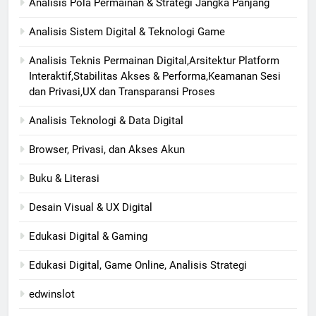
Analisis Pola Permainan & Strategi Jangka Panjang
Analisis Sistem Digital & Teknologi Game
Analisis Teknis Permainan Digital,Arsitektur Platform
Interaktif,Stabilitas Akses & Performa,Keamanan Sesi
dan Privasi,UX dan Transparansi Proses
Analisis Teknologi & Data Digital
Browser, Privasi, dan Akses Akun
Buku & Literasi
Desain Visual & UX Digital
Edukasi Digital & Gaming
Edukasi Digital, Game Online, Analisis Strategi
edwinslot