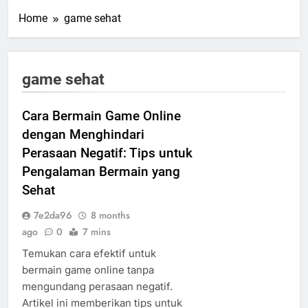
Home
game sehat
game sehat
Cara Bermain Game Online
dengan Menghindari
Perasaan Negatif: Tips untuk
Pengalaman Bermain yang
Sehat
7e2da96
8 months
ago
0
7 mins
Temukan cara efektif untuk
bermain game online tanpa
mengundang perasaan negatif.
Artikel ini memberikan tips untuk